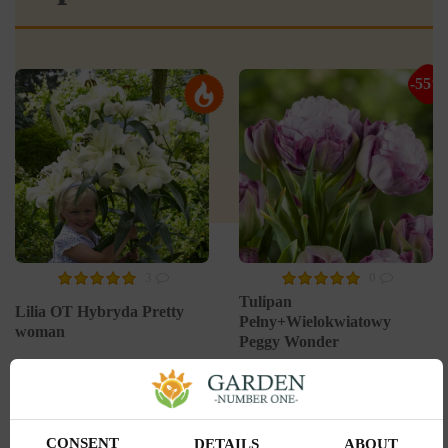
-55%
3
0
Tulipan
Lilia OT Hybryda Pretty
Pełny+Wielokwiatowy
woman
Peggy Wonder
Wysyłamy od 5 września
Wysyłamy od 5 września
Kupiony 1956 razy
Kupiony 217 razy
Kod produktu
1308
Kod produktu
1467
Ilość w paczce
1
Ilość w paczce
1
CONSENT
DETAILS
ABOUT