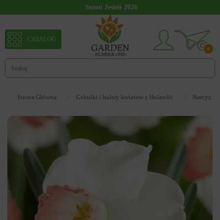
Sezon Jesień 2026
CATALOG
0
Strona Główna
Cebulki i bulwy kwiatow z Holandii
Narcyz - 