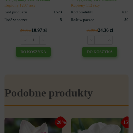
Kupiony 1237 razy
Kupiony 112 razy
Kod produktu
1573
Kod produktu
625
Ilość w paczce
5
Ilość w paczce
50
10.97 zł
24.36 zł
24.38 zł
60.90 zł
DO KOSZYKA
DO KOSZYKA
Podobne produkty
-20%
-15%