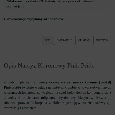
*Maksymalny rabat 25%. Rabaty nie łączą się z aktualnymi
promocjami.
Okres dostawy:
Wysyłamy od 5 września
OPIS
GWARANCJE
OPINIE (0)
DOSTAWA
Opis Narcyz Koronowy Pink Pride
Z białymi płatkami i różową wysoką koroną,
narcyz koronny (żonkil)
Pink Pride
świetnie wygląda na każdym klombie w towarzystwie innych
wiosennych kwiatów. Ze względu na swój kolor dobrze komponuje się z
dowolnymi odcieniami tulipanów, irysów czy hiacyntów. Można ją
również uprawiać do krojenia, żonkile długo stoją w wodzie i zachwycają
świeżością i aromatem.