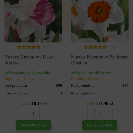
0
0
Narcyz Koronowy Rosy
Narcyz Koronowy Professor
Sunrise
Einstein
Wysyłamy od 5 września
Wysyłamy od 5 września
Kupiony 448 razy
Kupiony 162 razy
Kod produktu
866
Kod produktu
844
Ilość w paczce
3
Ilość w paczce
3
10.17 zł
11.90 zł
12.71 zł
14.00 zł
DO KOSZYKA
DO KOSZYKA