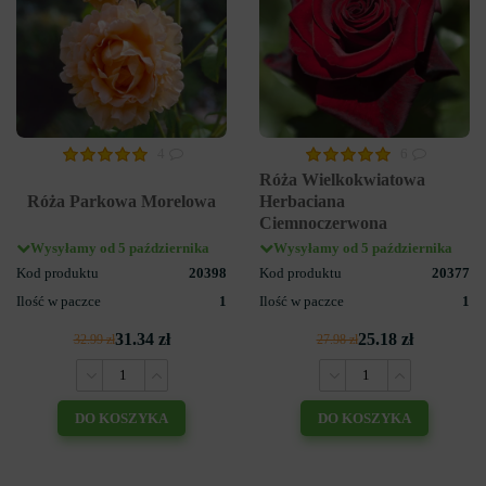
4
6
Róża Wielkokwiatowa
Róża Parkowa Morelowa
Herbaciana
Ciemnoczerwona
Wysyłamy od 5 października
Wysyłamy od 5 października
Kod produktu
20398
Kod produktu
20377
Ilość w paczce
1
Ilość w paczce
1
31.34 zł
25.18 zł
32.99 zł
27.98 zł
DO KOSZYKA
DO KOSZYKA