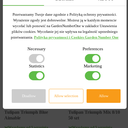
7.58 zł
6.87 zł
15.27 zł
Przetwarzamy Twoje dane zgodnie z Polityką ochrony prywatności.
Wyrażenie zgody jest dobrowolne. Możesz ją w każdym momencie
wycofać lub ponowić na GardenNumberOne w zakładce Ustawienia
DO KOSZYKA
DO KOSZYKA
plików cookies. Wycofanie jej nie wpływa na legalność uprzedniego
przetwarzania.
Polityka prywatnosci i Cookies Garden Number One
-55%
-60%
Necessary
Preferences
Statistics
Marketing
Disallow
Allow selection
Allow
3
3
Tulipan Triumph Blue
Tulipan Triumph Mix 8/10
Aimable
50 szt
Wysyłamy od 5 września
Wysyłamy od 5 września