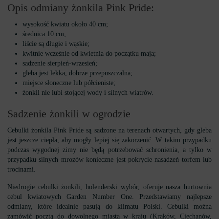
Opis odmiany żonkila Pink Pride:
wysokość kwiatu około 40 cm;
średnica 10 cm;
liście są długie i wąskie;
kwitnie wcześnie od kwietnia do początku maja;
sadzenie sierpień-wrzesień;
gleba jest lekka, dobrze przepuszczalna;
miejsce słoneczne lub półcieniste;
żonkil nie lubi stojącej wody i silnych wiatrów.
Sadzenie żonkili w ogrodzie
Cebulki żonkila Pink Pride są sadzone na terenach otwartych, gdy gleba
jest jeszcze ciepła, aby mogły lepiej się zakorzenić. W takim przypadku
podczas wygodnej zimy nie będą potrzebować schronienia, a tylko w
przypadku silnych mrozów konieczne jest pokrycie nasadzeń torfem lub
trocinami.
Niedrogie cebulki żonkili, holenderski wybór, oferuje nasza hurtownia
cebul kwiatowych Garden Number One. Przedstawiamy najlepsze
odmiany, które idealnie pasują do klimatu Polski. Cebulki można
zamówić pocztą do dowolnego miasta w kraju (Kraków, Ciechanów,