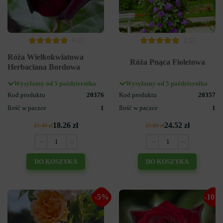
0
2
Róża Wielkokwiatowa
Róża Pnąca Fioletowa
Herbaciana Bordowa
Wysyłamy od 5 października
Wysyłamy od 5 października
Kod produktu
20376
Kod produktu
20357
Ilość w paczce
1
Ilość w paczce
1
18.26 zł
24.52 zł
21.48 zł
25.81 zł
DO KOSZYKA
DO KOSZYKA
-5%
-10%