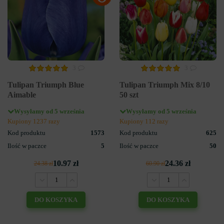
3
3
Tulipan Triumph Blue
Tulipan Triumph Mix 8/10
Aimable
50 szt
Wysyłamy od 5 września
Wysyłamy od 5 września
Kupiony 1237 razy
Kupiony 112 razy
Kod produktu
1573
Kod produktu
625
Ilość w paczce
5
Ilość w paczce
50
10.97 zł
24.36 zł
24.38 zł
60.90 zł
DO KOSZYKA
DO KOSZYKA