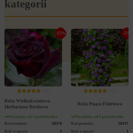
kategorii
-15%
-5%
0
2
Róża Wielkokwiatowa
Róża Pnąca Fioletowa
Herbaciana Bordowa
Wysyłamy od 5 października
Wysyłamy od 5 października
Kod produktu
20376
Kod produktu
20357
Ilość w paczce
1
Ilość w paczce
1