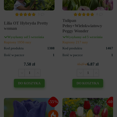
3
0
Tulipan
Lilia OT Hybryda Pretty
Pełny+Wielokwiatowy
woman
Peggy Wonder
Wysyłamy od 5 września
Wysyłamy od 5 września
Kupiony 1956 razy
Kupiony 217 razy
Kod produktu
1308
Kod produktu
1467
Ilość w paczce
1
Ilość w paczce
1
7.58 zł
6.87 zł
15.27 zł
DO KOSZYKA
DO KOSZYKA
-55%
-60%