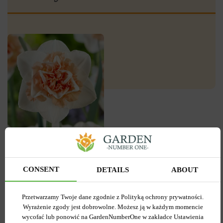
0
Narcyz Pełny Flower
Surpise 3 szt
CONSENT
DETAILS
ABOUT
Kod produktu
34482
Ilość w paczce
0
Przetwarzamy Twoje dane zgodnie z Polityką ochrony prywatności.
Wyrażenie zgody jest dobrowolne. Możesz ją w każdym momencie
0.00 zł
wycofać lub ponowić na GardenNumberOne w zakładce Ustawienia