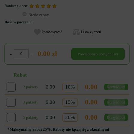
Ranking ocen:
Niedostępny
Ilość w paczce:
0
Porównywać
Lista życzeń
0.00 zł
-
+
Powiadom o dostępności
Rabat
0.00
0.00
10%
2 pakiety
Korzyść 0 zł.
0.00
0.00
15%
3 pakiety
Korzyść 0 zł.
0.00
0.00
20%
5 pakiety
Korzyść 0 zł.
*Maksymalny rabat 25%. Rabaty nie łączą się z aktualnymi