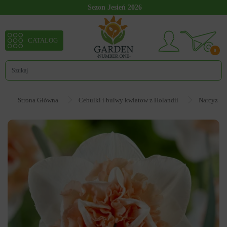
Sezon Jesień 2026
CATALOG
0
Strona Główna
Cebulki i bulwy kwiatow z Holandii
Narcyz - 