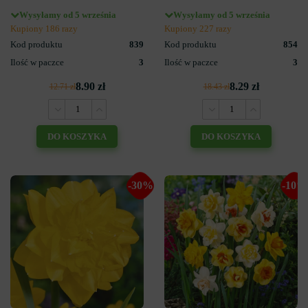
Wysyłamy od 5 września
Wysyłamy od 5 września
Kupiony 186 razy
Kupiony 227 razy
Kod produktu
839
Kod produktu
854
Ilość w paczce
3
Ilość w paczce
3
8.90 zł
8.29 zł
12.71 zł
18.43 zł
DO KOSZYKA
DO KOSZYKA
-30%
-10%