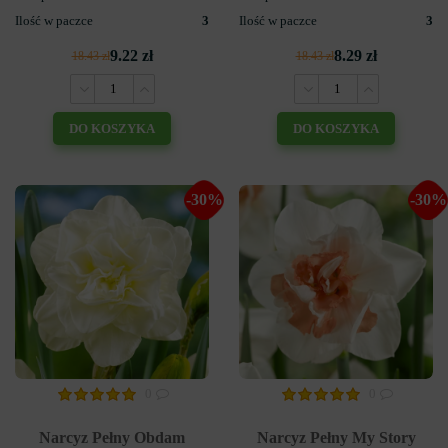
Ilość w paczce
3
Ilość w paczce
3
9.22 zł
8.29 zł
18.43 zł
18.43 zł
DO KOSZYKA
DO KOSZYKA
-30%
-30%
0
0
Narcyz Pełny Obdam
Narcyz Pełny My Story