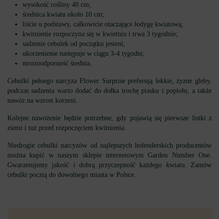
wysokość rośliny 40 cm;
średnica kwiatu około 10 cm;
liście u podstawy, całkowicie otaczające łodygę kwiatową;
kwitnienie rozpoczyna się w kwietniu i trwa 3 tygodnie;
sadzenie cebulek od początku jesieni;
ukorzenienie następuje w ciągu 3-4 tygodni;
mrozoodporność średnia.
Cebulki pełnego narcyza Flower Surprise preferują lekkie, żyzne gleby,
podczas sadzenia warto dodać do dołka trochę piasku i popiołu, a także
nawóz na wzrost korzeni.
Kolejne nawożenie będzie potrzebne, gdy pojawią się pierwsze listki z
ziemi i tuż przed rozpoczęciem kwitnienia.
Niedrogie cebulki narcyzów od najlepszych holenderskich producentów
można kupić w naszym sklepie internetowym Garden Number One.
Gwarantujemy jakość i dobrą przyczepność każdego kwiatu. Zamów
cebulki pocztą do dowolnego miasta w Polsce.