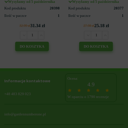
Wysyłamy od 5 października
Wysyłamy od 5 października
Kod produktu
20398
Kod produktu
20377
Ilość w paczce
1
Ilość w paczce
1
31.34 zł
25.18 zł
32.99 zł
27.98 zł
DO KOSZYKA
DO KOSZYKA
Ocena:
Informacje kontaktowe
4.9
+48 483 829 023
W oparciu o 1790 recenzje
info@gardennumberone.pl