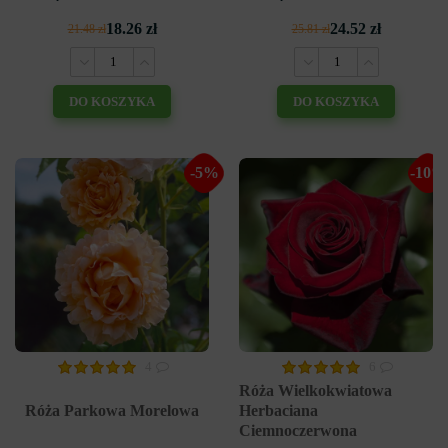
18.26 zł
24.52 zł
21.48 zł
25.81 zł
DO KOSZYKA
DO KOSZYKA
-5%
-10%
4
6
Róża Wielkokwiatowa
Róża Parkowa Morelowa
Herbaciana
Ciemnoczerwona