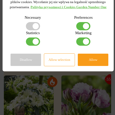
plików cookies. Wycofanie jej nie wpływa na legalność uprzedniego
przetwarzania.
Polityka prywatnosci i Cookies Garden Number One
POWIADOM O
Necessary
Preferences
DOSTĘPNOŚCI
Statistics
Marketing
Popularne w serwisie
Disallow
Allow selection
Allow
-55%