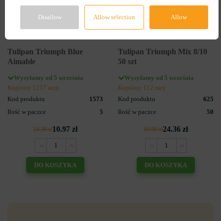
Disallow
Allow selection
Allow
3
3
Tulipan Triumph Blue
Tulipan Triumph Mix 8/10
Aimable
50 szt
Wysyłamy od 5 września
Wysyłamy od 5 września
Kupiony 1237 razy
Kupiony 112 razy
Kod produktu
1573
Kod produktu
625
Ilość w paczce
5
Ilość w paczce
50
10.97 zł
24.36 zł
24.38 zł
60.90 zł
DO KOSZYKA
DO KOSZYKA