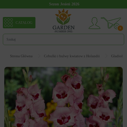
Sezon Jesień 2026
CATALOG
0
Strona Główna
Cebulki i bulwy kwiatow z Holandii
Gladiolus