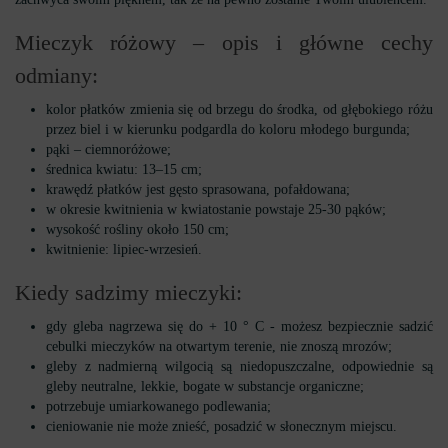
Mieczyk różowy – opis i główne cechy
odmiany:
kolor płatków zmienia się od brzegu do środka, od głębokiego różu
przez biel i w kierunku podgardla do koloru młodego burgunda;
pąki – ciemnoróżowe;
średnica kwiatu: 13–15 cm;
krawędź płatków jest gęsto sprasowana, pofałdowana;
w okresie kwitnienia w kwiatostanie powstaje 25-30 pąków;
wysokość rośliny około 150 cm;
kwitnienie: lipiec-wrzesień.
Kiedy sadzimy mieczyki:
gdy gleba nagrzewa się do + 10 ° С - możesz bezpiecznie sadzić
cebulki mieczyków na otwartym terenie, nie znoszą mrozów;
gleby z nadmierną wilgocią są niedopuszczalne, odpowiednie są
gleby neutralne, lekkie, bogate w substancje organiczne;
potrzebuje umiarkowanego podlewania;
cieniowanie nie może znieść, posadzić w słonecznym miejscu.