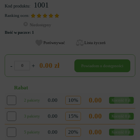
1001
Kod produktu:
Ranking ocen:
Niedostępny
Ilość w paczce:
1
Porównywać
Lista życzeń
0.00 zł
-
+
Powiadom o dostępności
Rabat
0.00
0.00
10%
2 pakiety
Korzyść 0 zł.
0.00
0.00
15%
3 pakiety
Korzyść 0 zł.
0.00
0.00
20%
5 pakiety
Korzyść 0 zł.