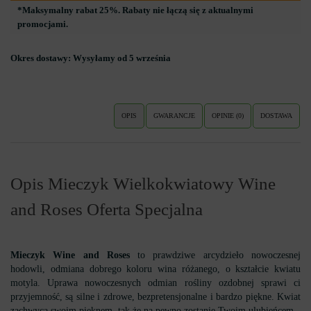
*Maksymalny rabat 25%. Rabaty nie łączą się z aktualnymi
promocjami.
Okres dostawy:
Wysyłamy od 5 września
OPIS
GWARANCJE
OPINIE (0)
DOSTAWA
Opis Mieczyk Wielkokwiatowy Wine
and Roses Oferta Specjalna
Mieczyk Wine and Roses
to prawdziwe arcydzieło nowoczesnej
hodowli, odmiana dobrego koloru wina różanego, o kształcie kwiatu
motyla. Uprawa nowoczesnych odmian rośliny ozdobnej sprawi ci
przyjemność, są silne i zdrowe, bezpretensjonalne i bardzo piękne. Kwiat
zachwyca swoim pięknem, tak że na pewno zostanie Twoim ulubieńcem.