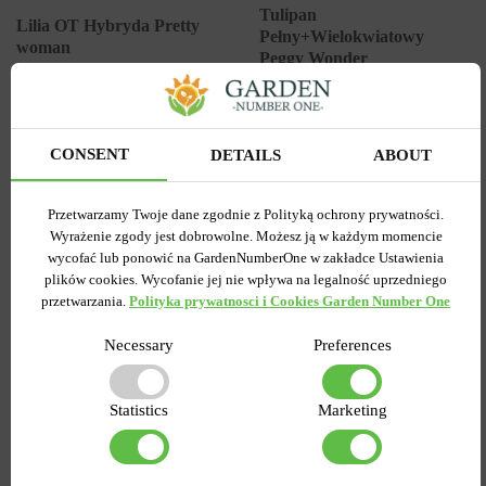
Tulipan
Lilia OT Hybryda Pretty
Pełny+Wielokwiatowy
woman
Peggy Wonder
Wysyłamy od 5 września
Wysyłamy od 5 września
Kupiony 1956 razy
Kupiony 217 razy
Kod produktu
1308
Kod produktu
1467
CONSENT
DETAILS
ABOUT
Ilość w paczce
1
Ilość w paczce
1
7.58 zł
6.87 zł
15.27 zł
Przetwarzamy Twoje dane zgodnie z Polityką ochrony prywatności.
Wyrażenie zgody jest dobrowolne. Możesz ją w każdym momencie
wycofać lub ponowić na GardenNumberOne w zakładce Ustawienia
DO KOSZYKA
DO KOSZYKA
plików cookies. Wycofanie jej nie wpływa na legalność uprzedniego
przetwarzania.
Polityka prywatnosci i Cookies Garden Number One
Necessary
Preferences
-55%
-60%
Statistics
Marketing