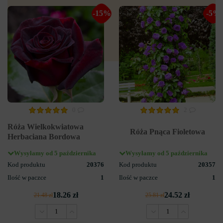
-15%
-5%
0
2
Róża Wielkokwiatowa
Róża Pnąca Fioletowa
Herbaciana Bordowa
Wysyłamy od 5 października
Wysyłamy od 5 października
Kod produktu
20376
Kod produktu
20357
Ilość w paczce
1
Ilość w paczce
1
18.26 zł
24.52 zł
21.48 zł
25.81 zł