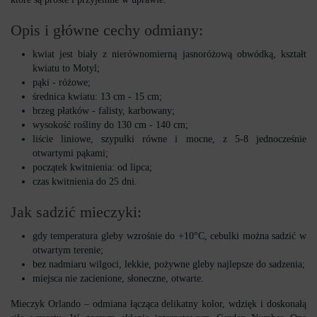
Opis i główne cechy odmiany:
kwiat jest biały z nierównomierną jasnoróżową obwódką, kształt
kwiatu to Motyl;
pąki - różowe;
średnica kwiatu: 13 cm - 15 cm;
brzeg płatków - falisty, karbowany;
wysokość rośliny do 130 cm - 140 cm;
liście liniowe, szypułki równe i mocne, z 5-8 jednocześnie
otwartymi pąkami;
początek kwitnienia: od lipca;
czas kwitnienia do 25 dni.
Jak sadzić mieczyki:
gdy temperatura gleby wzrośnie do +10°C, cebulki można sadzić w
otwartym terenie;
bez nadmiaru wilgoci, lekkie, pożywne gleby najlepsze do sadzenia;
miejsca nie zacienione, słoneczne, otwarte.
Mieczyk Orlando – odmiana łącząca delikatny kolor, wdzięk i doskonałą