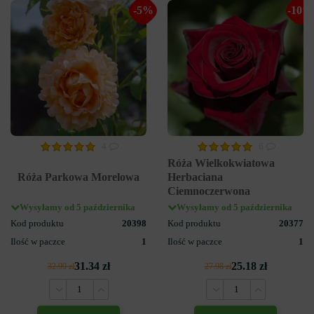
-5%
-10%
4
6
Róża Wielkokwiatowa
Róża Parkowa Morelowa
Herbaciana
Ciemnoczerwona
Wysyłamy od 5 października
Wysyłamy od 5 października
Kod produktu
20398
Kod produktu
20377
Ilość w paczce
1
Ilość w paczce
1
31.34 zł
25.18 zł
32.99 zł
27.98 zł