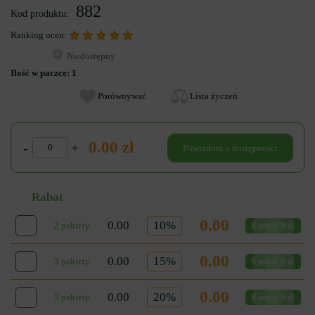
882
Kod produktu:
Ranking ocen:
Niedostępny
Ilość w paczce:
1
Porównywać
Lista życzeń
0.00 zł
-
+
Powiadom o dostępności
Rabat
0.00
0.00
10%
2 pakiety
Korzyść 0 zł.
0.00
0.00
15%
3 pakiety
Korzyść 0 zł.
0.00
0.00
20%
5 pakiety
Korzyść 0 zł.