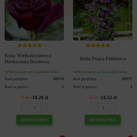
0
2
Róża Wielkokwiatowa
Róża Pnąca Fioletowa
Herbaciana Bordowa
Wysyłamy od 5 października
Wysyłamy od 5 października
Kod produktu
20376
Kod produktu
20357
Ilość w paczce
1
Ilość w paczce
1
18.26 zł
24.52 zł
21.48 zł
25.81 zł
DO KOSZYKA
DO KOSZYKA