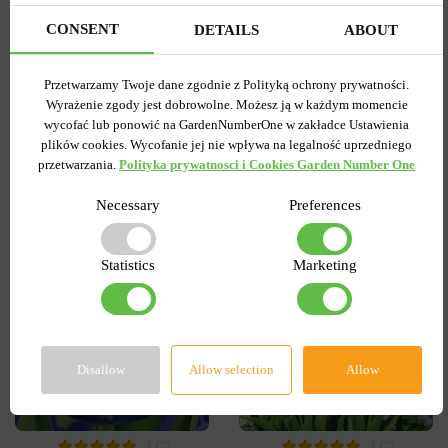
Wysyłamy od 5 września
Wysyłamy od 5 września
Kupiony 1956 razy
Kupiony 217 razy
CONSENT
DETAILS
ABOUT
Kod produktu
1308
Kod produktu
1467
Ilość w paczce
1
Ilość w paczce
1
Przetwarzamy Twoje dane zgodnie z Polityką ochrony prywatności.
Wyrażenie zgody jest dobrowolne. Możesz ją w każdym momencie
7.58 zł
6.87 zł
15.27 zł
wycofać lub ponowić na GardenNumberOne w zakładce Ustawienia
plików cookies. Wycofanie jej nie wpływa na legalność uprzedniego
przetwarzania.
Polityka prywatnosci i Cookies Garden Number One
DO KOSZYKA
DO KOSZYKA
Necessary
Preferences
-55%
-60%
Statistics
Marketing
Disallow
Allow selection
Allow
3
3