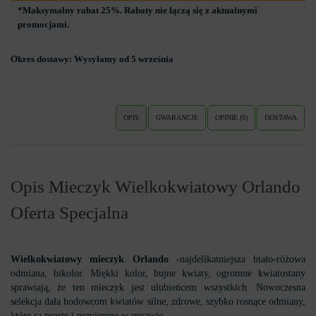
*Maksymalny rabat 25%. Rabaty nie łączą się z aktualnymi
promocjami.
Okres dostawy:
Wysyłamy od 5 września
OPIS
GWARANCJE
OPINIE (0)
DOSTAWA
Opis Mieczyk Wielkokwiatowy Orlando
Oferta Specjalna
Wielkokwiatowy mieczyk Orlando
-najdelikatniejsza biało-różowa
odmiana, bikolor. Miękki kolor, bujne kwiaty, ogromne kwiatostany
sprawiają, że ten mieczyk jest ulubieńcem wszystkich. Nowoczesna
selekcja dała hodowcom kwiatów silne, zdrowe, szybko rosnące odmiany,
które są proste i przyjemne w uprawie.