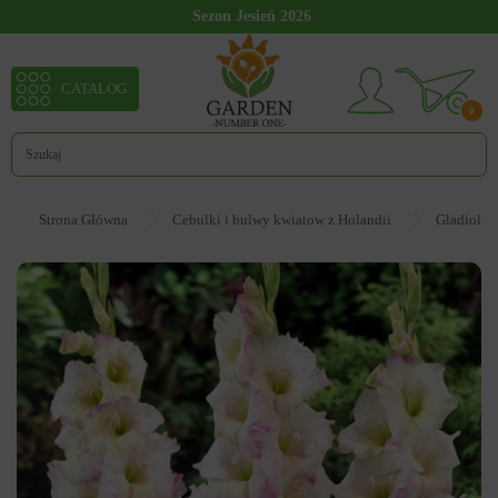
Sezon Jesień 2026
CATALOG
0
Strona Główna
Cebulki i bulwy kwiatow z Holandii
Gladiolus