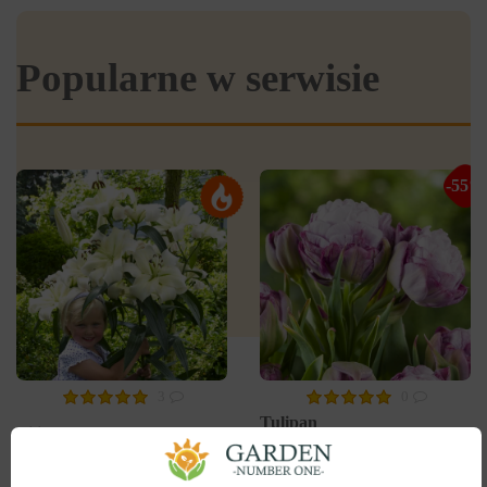
Popularne w serwisie
-55%
3
0
Tulipan
Lilia OT Hybryda Pretty
Pełny+Wielokwiatowy
woman
Peggy Wonder