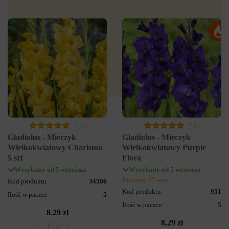
0
0
Gladiolus - Mieczyk
Gladiolus - Mieczyk
Wielkokwiatowy Charisma
Wielkokwiatowy Purple
5 szt
Flora
Wysyłamy od 5 września
Wysyłamy od 5 września
Kupiony 87 razy
Kod produktu
34586
Kod produktu
951
Ilość w paczce
5
Ilość w paczce
5
8.29 zł
8.29 zł