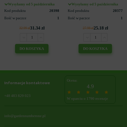
Wysyłamy od 5 października
Wysyłamy od 5 października
Kod produktu
20398
Kod produktu
20377
Ilość w paczce
1
Ilość w paczce
1
31.34 zł
25.18 zł
32.99 zł
27.98 zł
DO KOSZYKA
DO KOSZYKA
Ocena:
Informacje kontaktowe
4.9
+48 483 829 023
W oparciu o 1790 recenzje
info@gardennumberone.pl