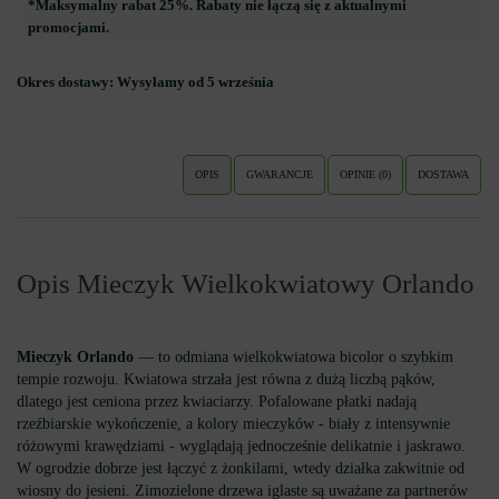
*Maksymalny rabat 25%. Rabaty nie łączą się z aktualnymi
promocjami.
Okres dostawy:
Wysyłamy od 5 września
OPIS
GWARANCJE
OPINIE (0)
DOSTAWA
Opis Mieczyk Wielkokwiatowy Orlando
Mieczyk Orlando
— to odmiana wielkokwiatowa bicolor o szybkim
tempie rozwoju. Kwiatowa strzała jest równa z dużą liczbą pąków,
dlatego jest ceniona przez kwiaciarzy. Pofalowane płatki nadają
rzeźbiarskie wykończenie, a kolory mieczyków - biały z intensywnie
różowymi krawędziami - wyglądają jednocześnie delikatnie i jaskrawo.
W ogrodzie dobrze jest łączyć z żonkilami, wtedy działka zakwitnie od
wiosny do jesieni. Zimozielone drzewa iglaste są uważane za partnerów