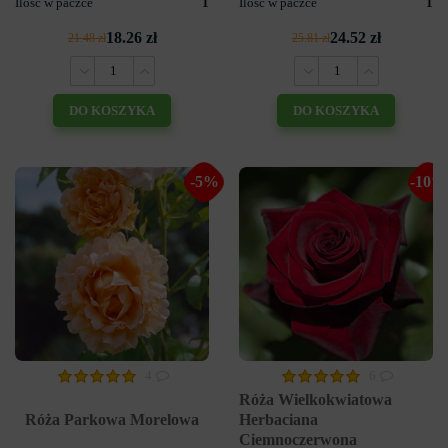
Ilość w paczce
1
Ilość w paczce
1
18.26 zł
24.52 zł
21.48 zł
25.81 zł
DO KOSZYKA
DO KOSZYKA
-5%
-10%
4
6
Róża Wielkokwiatowa
Róża Parkowa Morelowa
Herbaciana
Ciemnoczerwona