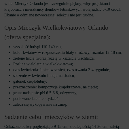
w tle. Mieczyk Orlando jest szczególnie piękny, więc projektanci
krajobrazu i mieszkańcy domków letniskowych wolą sadzić 5-10 cebul.
Dbanie o odmianę nowoczesnej selekcji nie jest trudne.
Opis Mieczyk Wielkokwiatowy Orlando
(oferta specjalna):
wysokość łodygi 110-140 cm;
kolor kwiatów w rozpuszczeniu biały / różowy, rozmiar 12-18 cm;
zielone liście tworzą rozetę w kształcie wachlarza;
Roślina wieloletnia wielkokwiatowa;
czas kwitnienia: lipiec-wrzesień, czas trwania 2-4 tygodnie;
sadzenie w kwietniu i maju na słońcu;
gatunek ciepłolubny;
przeznaczenie: kompozycje krajobrazowe, na cięcie;
grunt nadaje się pH 6.5-6.8, odżywczy;
podlewane latem co tydzień;
zaleca się wykopywanie na zimę.
Sadzenie cebul mieczyków w ziemi:
Odkażone bulwy pogłębiają o 9-15 cm, z odległością 14-26 cm, zaletą