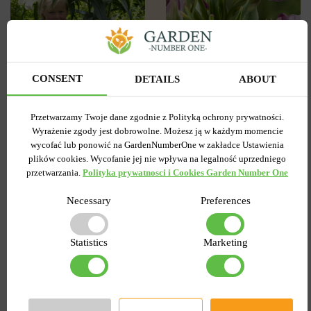
3
0
Tulipan
CONSENT
DETAILS
ABOUT
Lilia OT Hybryda Pretty
Pełny+Wielokwiatowy
woman
Peggy Wonder
Przetwarzamy Twoje dane zgodnie z Polityką ochrony prywatności.
Wysyłamy od 5 września
Wysyłamy od 5 września
Wyrażenie zgody jest dobrowolne. Możesz ją w każdym momencie
Kupiony 1956 razy
Kupiony 217 razy
wycofać lub ponowić na GardenNumberOne w zakładce Ustawienia
Kod produktu
1308
Kod produktu
1467
plików cookies. Wycofanie jej nie wpływa na legalność uprzedniego
Ilość w paczce
1
Ilość w paczce
1
przetwarzania.
Polityka prywatnosci i Cookies Garden Number One
7.58 zł
6.87 zł
15.27 zł
Necessary
Preferences
DO KOSZYKA
DO KOSZYKA
Statistics
Marketing
-55%
-60%