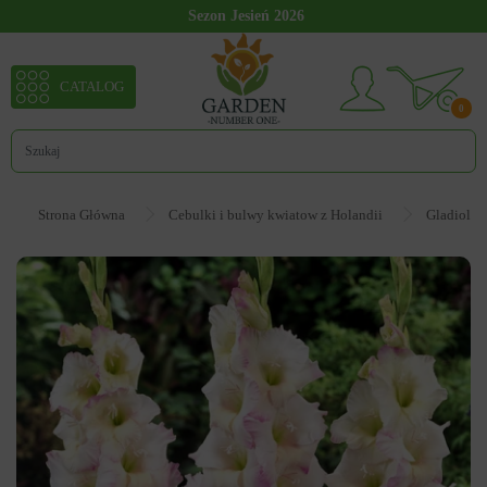
Sezon Jesień 2026
CATALOG
0
Strona Główna
Cebulki i bulwy kwiatow z Holandii
Gladiolus