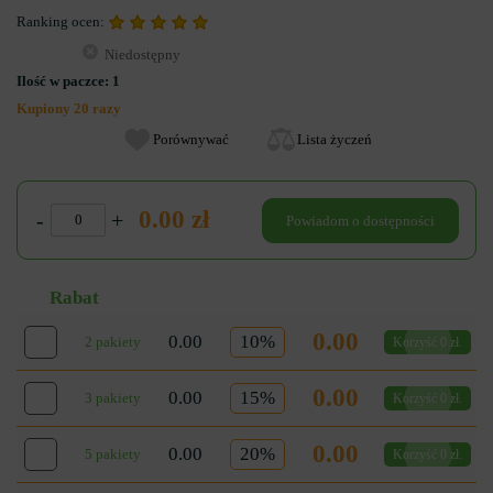
Ranking ocen:
Niedostępny
Ilość w paczce:
1
Kupiony 20 razy
Porównywać
Lista życzeń
0.00 zł
-
+
Powiadom o dostępności
Rabat
0.00
0.00
10%
2 pakiety
Korzyść 0 zł.
0.00
0.00
15%
3 pakiety
Korzyść 0 zł.
0.00
0.00
20%
5 pakiety
Korzyść 0 zł.