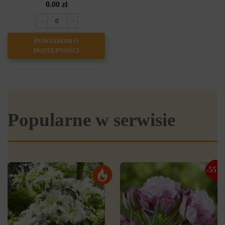
0.00 zł
POWIADOM O
DOSTĘPNOŚCI
Popularne w serwisie
-55%