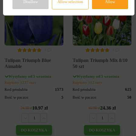
Disallow
Allow selection
Allow
3
3
Tulipan Triumph Blue
Tulipan Triumph Mix 8/10
Aimable
50 szt
Wysyłamy od 5 września
Wysyłamy od 5 września
Kupiony 1237 razy
Kupiony 112 razy
Kod produktu
1573
Kod produktu
625
Ilość w paczce
5
Ilość w paczce
50
10.97 zł
24.36 zł
24.38 zł
60.90 zł
DO KOSZYKA
DO KOSZYKA