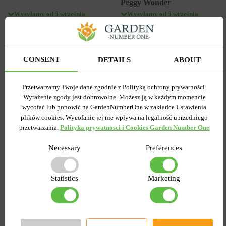
Peggy Wonder
Wysyłamy od 5 września
Wysyłamy od 5 września
Kupiony 1956 razy
Kupiony 217 razy
Kod produktu
1308
Kod produktu
1467
Ilość w paczce
1
Ilość w paczce
1
CONSENT
DETAILS
ABOUT
7.58 zł
6.87 zł
15.27 zł
Przetwarzamy Twoje dane zgodnie z Polityką ochrony prywatności.
Wyrażenie zgody jest dobrowolne. Możesz ją w każdym momencie
DO KOSZYKA
DO KOSZYKA
wycofać lub ponowić na GardenNumberOne w zakładce Ustawienia
plików cookies. Wycofanie jej nie wpływa na legalność uprzedniego
przetwarzania.
Polityka prywatnosci i Cookies Garden Number One
-55%
-60%
Necessary
Preferences
Statistics
Marketing