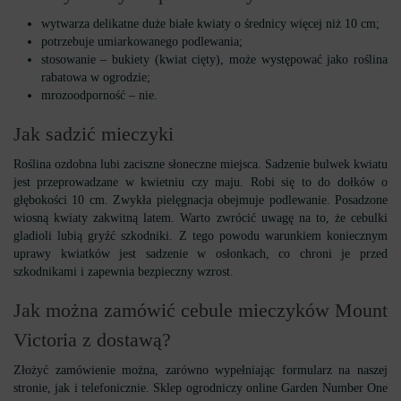
wytwarza delikatne duże białe kwiaty o średnicy więcej niż 10 cm;
potrzebuje umiarkowanego podlewania;
stosowanie – bukiety (kwiat cięty), może występować jako roślina
rabatowa w ogrodzie;
mrozoodporność – nie.
Jak sadzić mieczyki
Roślina ozdobna lubi zaciszne słoneczne miejsca. Sadzenie bulwek kwiatu
jest przeprowadzane w kwietniu czy maju. Robi się to do dołków o
głębokości 10 cm. Zwykła pielęgnacja obejmuje podlewanie. Posadzone
wiosną kwiaty zakwitną latem. Warto zwrócić uwagę na to, że cebulki
gladioli lubią gryźć szkodniki. Z tego powodu warunkiem koniecznym
uprawy kwiatków jest sadzenie w osłonkach, co chroni je przed
szkodnikami i zapewnia bezpieczny wzrost.
Jak można zamówić cebule mieczyków Mount
Victoria z dostawą?
Złożyć zamówienie można, zarówno wypełniając formularz na naszej
stronie, jak i telefonicznie. Sklep ogrodniczy online Garden Number One