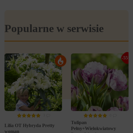
Popularne w serwisie
-55%
3
0
Tulipan
Lilia OT Hybryda Pretty
Pełny+Wielokwiatowy
woman