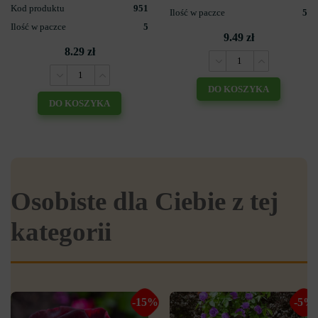
Kod produktu
951
Ilość w paczce
5
Ilość w paczce
5
9.49 zł
8.29 zł
DO KOSZYKA
DO KOSZYKA
Osobiste dla Ciebie z tej
kategorii
-15%
-5%