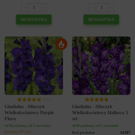
DO KOSZYKA
DO KOSZYKA
0
0
Gladiolus - Mieczyk
Gladiolus - Mieczyk
Wielkokwiatowy Purple
Wielkokwiatowy Hallowy 5
Flora
szt
Wysyłamy od 5 września
Wysyłamy od 5 września
Kupiony 87 razy
Kod produktu
34587