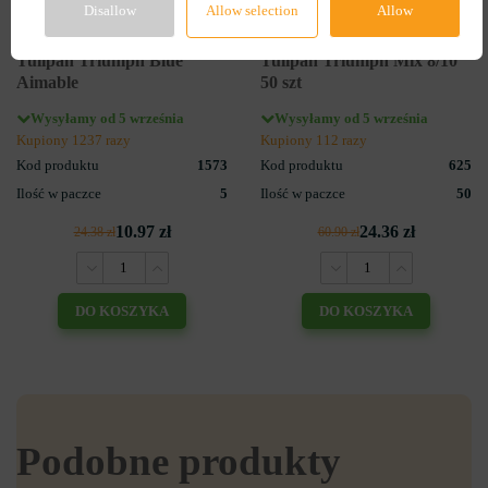
Disallow
Allow selection
Allow
3
3
Tulipan Triumph Blue
Tulipan Triumph Mix 8/10
Aimable
50 szt
Wysyłamy od 5 września
Wysyłamy od 5 września
Kupiony 1237 razy
Kupiony 112 razy
Kod produktu
1573
Kod produktu
625
Ilość w paczce
5
Ilość w paczce
50
10.97 zł
24.36 zł
24.38 zł
60.90 zł
DO KOSZYKA
DO KOSZYKA
Podobne produkty