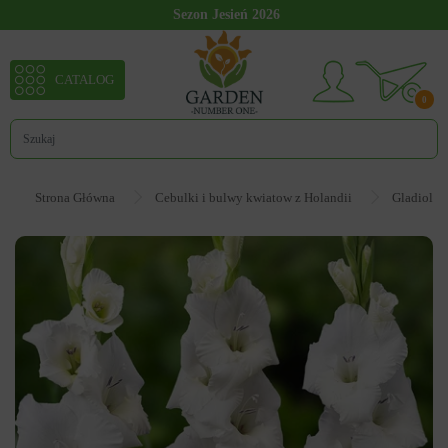
Sezon Jesień 2026
CATALOG
0
Strona Główna
Cebulki i bulwy kwiatow z Holandii
Gladiolus