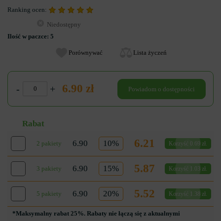
Ranking ocen:
Niedostępny
Ilość w paczce:
5
Porównywać
Lista życzeń
6.90 zł
-
+
Powiadom o dostępności
Rabat
6.21
6.90
10%
2 pakiety
Korzyść 0.69 zł.
5.87
6.90
15%
3 pakiety
Korzyść 1.03 zł.
5.52
6.90
20%
5 pakiety
Korzyść 1.38 zł.
*Maksymalny rabat 25%. Rabaty nie łączą się z aktualnymi