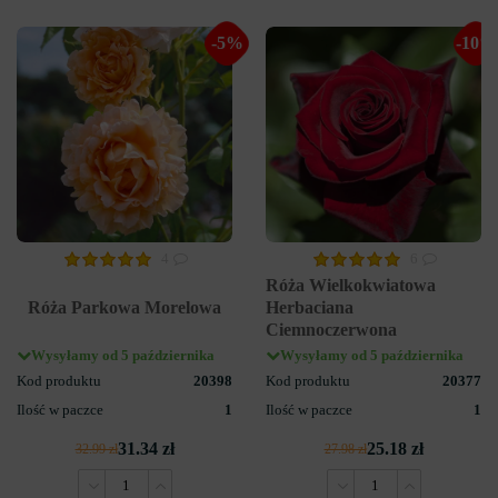
-5%
-10%
4
6
Róża Wielkokwiatowa
Róża Parkowa Morelowa
Herbaciana
Ciemnoczerwona
Wysyłamy od 5 października
Wysyłamy od 5 października
Kod produktu
20398
Kod produktu
20377
Ilość w paczce
1
Ilość w paczce
1
31.34 zł
25.18 zł
32.99 zł
27.98 zł