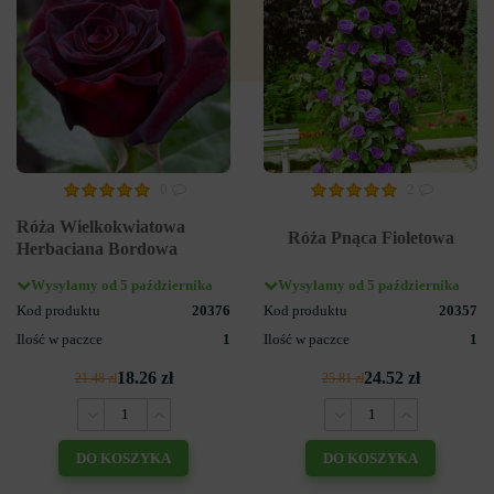
0
2
Róża Wielkokwiatowa
Róża Pnąca Fioletowa
Herbaciana Bordowa
Wysyłamy od 5 października
Wysyłamy od 5 października
Kod produktu
20376
Kod produktu
20357
Ilość w paczce
1
Ilość w paczce
1
18.26 zł
24.52 zł
21.48 zł
25.81 zł
DO KOSZYKA
DO KOSZYKA