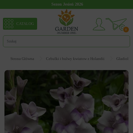
Sezon Jesień 2026
CATALOG
0
Strona Główna
Cebulki i bulwy kwiatow z Holandii
Gladiolus