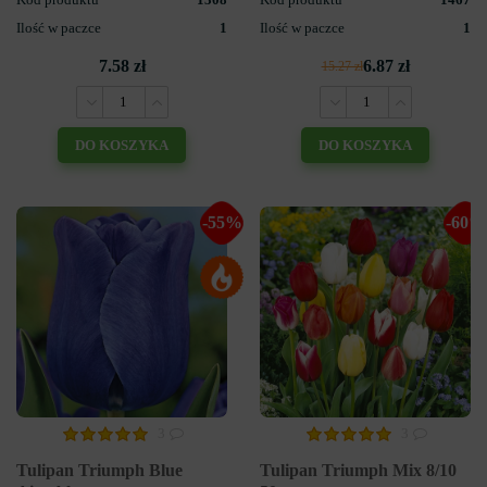
Ilość w paczce
1
Ilość w paczce
1
7.58 zł
6.87 zł
15.27 zł
DO KOSZYKA
DO KOSZYKA
-55%
-60%
3
3
Tulipan Triumph Blue
Tulipan Triumph Mix 8/10