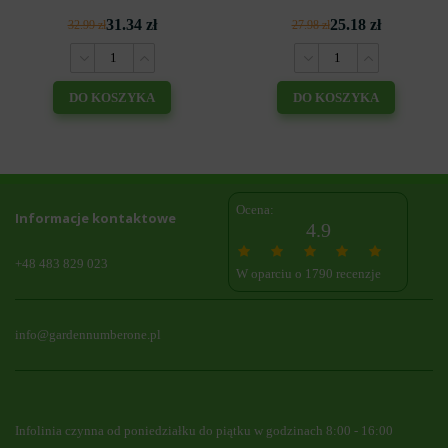
31.34 zł
25.18 zł
32.99 zł
27.98 zł
DO KOSZYKA
DO KOSZYKA
Ocena:
Informacje kontaktowe
4.9
+48 483 829 023
W oparciu o 1790 recenzje
info@gardennumberone.pl
Infolinia czynna od poniedziałku do piątku w godzinach 8:00 - 16:00