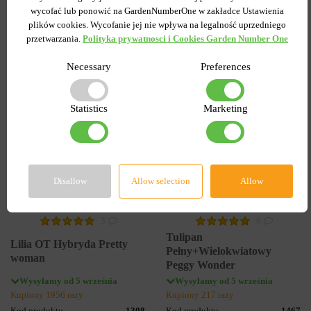
Popularne w serwisie
wycofać lub ponowić na GardenNumberOne w zakładce Ustawienia
plików cookies. Wycofanie jej nie wpływa na legalność uprzedniego
przetwarzania.
Polityka prywatnosci i Cookies Garden Number One
Necessary
Preferences
-55%
Statistics
Marketing
Disallow
Allow selection
Allow
3
0
Tulipan
Lilia OT Hybryda Pretty
Pełny+Wielokwiatowy
woman
Peggy Wonder
Wysyłamy od 5 września
Wysyłamy od 5 września
Kupiony 1956 razy
Kupiony 217 razy
Kod produktu
1308
Kod produktu
1467