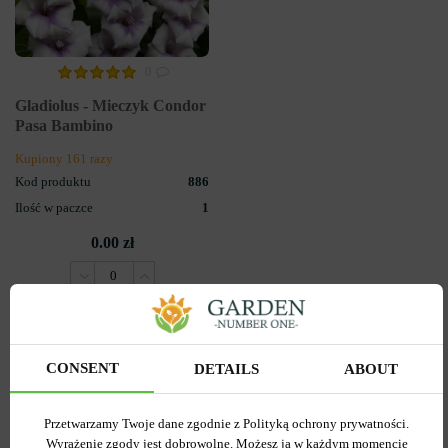
0
Gladiolus - Mieczyk Condor
Pasa Bambino
Kupiony 161 razy
Kod produktu
886
Ilość w paczce
1
0.00 zł
POWIADOM O
DOSTĘPNOŚCI
CONSENT
DETAILS
ABOUT
Przetwarzamy Twoje dane zgodnie z Polityką ochrony prywatności.
Wyrażenie zgody jest dobrowolne. Możesz ją w każdym momencie