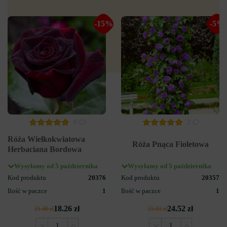
-15%
-5%
0
2
Róża Wielkokwiatowa
Róża Pnąca Fioletowa
Herbaciana Bordowa
Wysyłamy od 5 października
Wysyłamy od 5 października
Kod produktu
20376
Kod produktu
20357
Ilość w paczce
1
Ilość w paczce
1
18.26 zł
24.52 zł
21.48 zł
25.81 zł