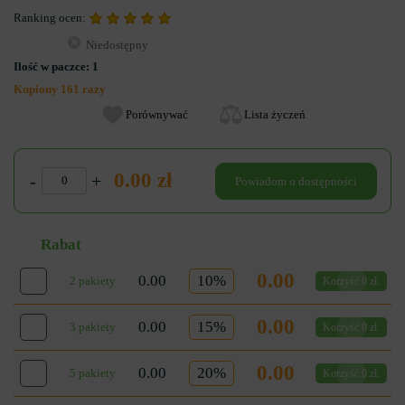
Ranking ocen:
Niedostępny
Ilość w paczce:
1
Kupiony 161 razy
Porównywać
Lista życzeń
0.00 zł
-
+
Powiadom o dostępności
Rabat
0.00
0.00
10%
2 pakiety
Korzyść 0 zł.
0.00
0.00
15%
3 pakiety
Korzyść 0 zł.
0.00
0.00
20%
5 pakiety
Korzyść 0 zł.