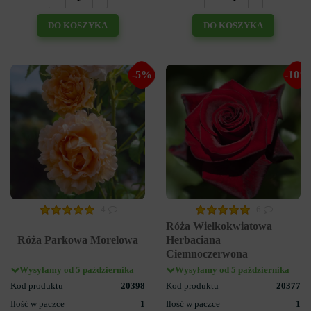
DO KOSZYKA
DO KOSZYKA
-5%
-10%
4
6
Róża Wielkokwiatowa
Róża Parkowa Morelowa
Herbaciana
Ciemnoczerwona
Wysyłamy od 5 października
Wysyłamy od 5 października
Kod produktu
20398
Kod produktu
20377
Ilość w paczce
1
Ilość w paczce
1