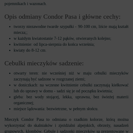
pojemnikach i wazonach.
Opis odmiany Condor Pasa i główne cechy:
tworzy niezawodne twarde szypułki - 90-100 cm, liście mają kształt
miecza;;
w każdym kwiatostanie 7-12 pąków, otwieranych kolejno;
kwitnienie: od lipca-sierpnia do końca września;
kwiaty do 8-12 cm.
Cebulki mieczyków sadzenie:
otwarty teren: nie wcześniej niż w maju cebulki mieczyków
zaczynają być sadzone w rozgrzanej ziemi;
w doniczkach: na wczesne kwitnienie cebulki zaczynają kiełkować
lub do uprawy w domu - sadzi się je od początku kwietnia;
gleba: bez wody stojącej, lekka, uprawna, bez świeżej materii
organicznej;
miejsce lądowania: bezwietrzne, w pełnym słońcu.
Mieczyk Condor Pasa to odmiana o rzadkim kolorze, którą można
wykorzystać do skalniaków i zjeżdżalni alpejskich, obrzeży, nasadzeń
grupowych, klombów. Cebule i sadzonki mieczyków są prezentowane w