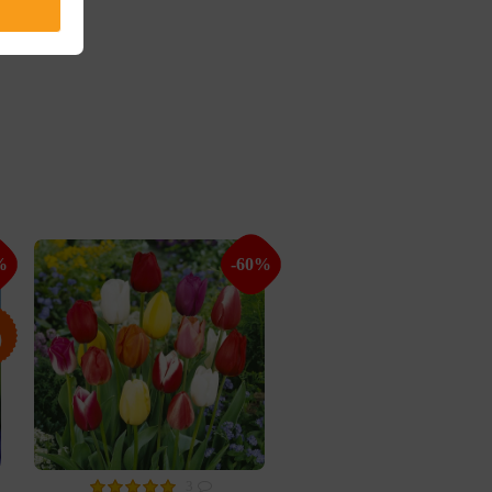
%
-60%
3