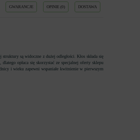
GWARANCJE
OPINIE (0)
DOSTAWA
struktury są widoczne z dużej odległości. Kłos składa się
dlatego opłaca się skorzystać ze specjalnej oferty sklepu
rednicy i wieku zapewni wspaniałe kwitnienie w pierwszym