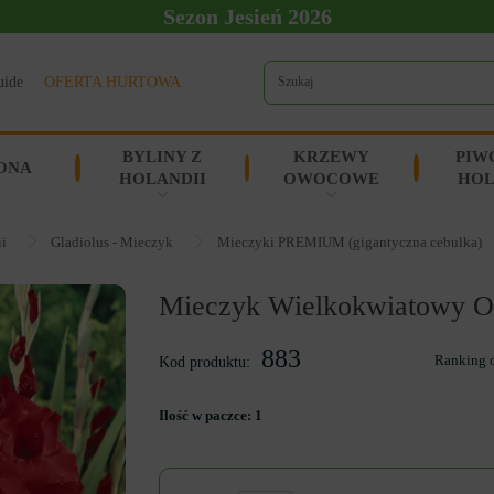
Sezon Jesień 2026
uide
OFERTA HURTOWA
BYLINY Z
KRZEWY
PIW
ONA
HOLANDII
OWOCOWE
HOL
ii
Gladiolus - Mieczyk
Mieczyki PREMIUM (gigantyczna cebulka)
Mieczyk Wielkokwiatowy O
883
Ranking 
Kod produktu:
Ilość w paczce:
1