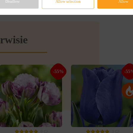
Disallow
Allow selection
Allow
rwisie
-55%
-55
0
3