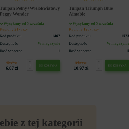
Tulipan Pełny+Wielokwiatowy
Tulipan Triumph Blue
Peggy Wonder
Aimable
Wysyłamy od 5 września
Wysyłamy od 5 września
Kupiony 217 razy
Kupiony 1237 razy
Kod produktu
1467
Kod produktu
157
Dostępność
W magazynie
Dostępność
W magazyni
Ilość w paczce
1
Ilość w paczce
15.27 zł
24.38 zł
DO KOSZYKA
DO KOSZYKA
6.87 zł
10.97 zł
ebie z tej kategorii