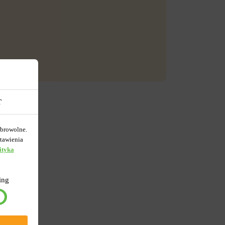
T
obrowolne.
tawienia
ityka
ing