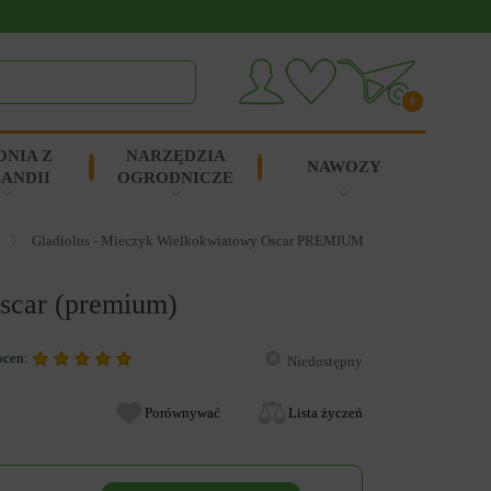
0
ONIA Z
NARZĘDZIA
NAWOZY
ANDII
OGRODNICZE
Gladiolus - Mieczyk Wielkokwiatowy Oscar PREMIUM (gigantyczna cebulk
scar (premium)
ocen:
Niedostępny
Porównywać
Lista życzeń