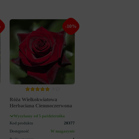
%
-10%
6
Róża Wielkokwiatowa
Herbaciana Ciemnoczerwona
Wysyłamy od 5 października
8
Kod produktu
20377
e
Dostępność
W magazynie