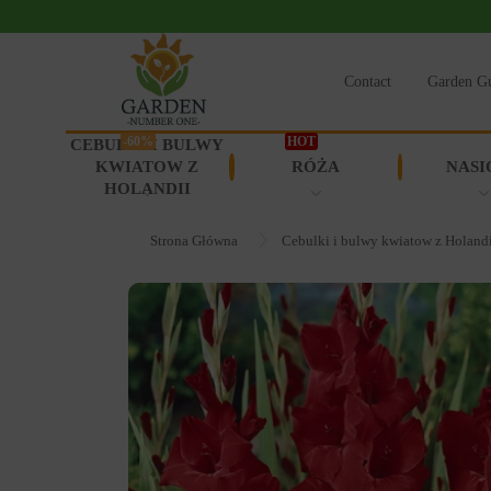
Contact
Garden G
-60%
HOT
CEBULKI I BULWY
KWIATOW Z
RÓŻA
NASI
HOLANDII
Strona Główna
Cebulki i bulwy kwiatow z Holand