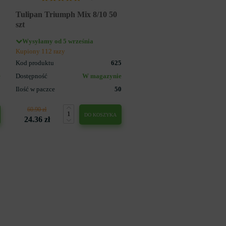
Tulipan Triumph Mix 8/10 50
szt
Wysyłamy od 5 września
Kupiony 112 razy
3
Kod produktu
625
e
Dostępność
W magazynie
5
Ilość w paczce
50
60.90 zł
DO KOSZYKA
24.36 zł