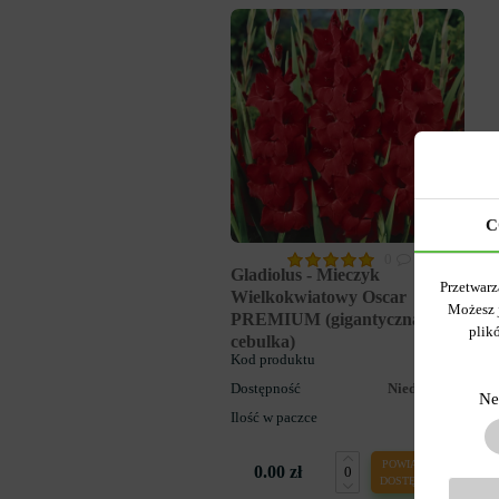
C
0
Gladiolus - Mieczyk
Przetwarz
Wielkokwiatowy Oscar
Możesz 
PREMIUM (gigantyczna
plik
cebulka)
Kod produktu
883
Dostępność
Niedostępny
Ne
Ilość w paczce
1
POWIADOM O
0.00 zł
DOSTĘPNOŚCI