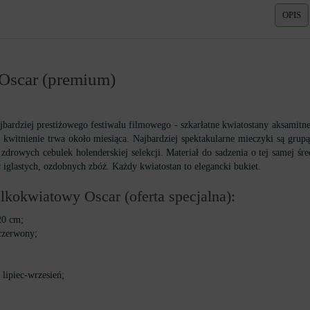
OPIS
Oscar (premium)
rdziej prestiżowego festiwalu filmowego - szkarłatne kwiatostany aksamitnej 
 kwitnienie trwa około miesiąca. Najbardziej spektakularne mieczyki są grupą, 
drowych cebulek holenderskiej selekcji. Materiał do sadzenia o tej samej ś
 iglastych, ozdobnych zbóż. Każdy kwiatostan to elegancki bukiet.
kokwiatowy Oscar (oferta specjalna):
20 cm;
czerwony;
 lipiec-wrzesień;