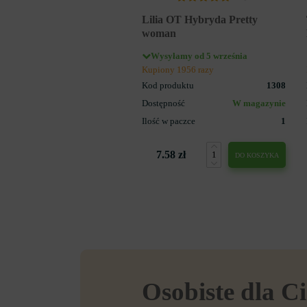
Lilia OT Hybryda Pretty
woman
Wysyłamy od 5 września
Kupiony 1956 razy
Kod produktu
1308
Dostępność
W magazynie
Ilość w paczce
1
7.58 zł
DO KOSZYKA
Osobiste dla Ci