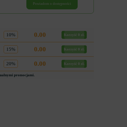
Powiadom o dostępności
0.00
10%
Korzyść 0 zł.
0.00
15%
Korzyść 0 zł.
0.00
20%
Korzyść 0 zł.
tualnymi promocjami.