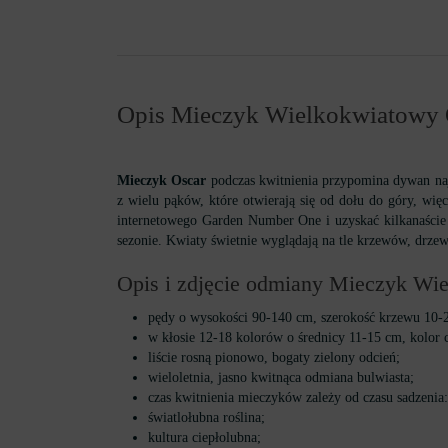
Opis Mieczyk Wielkokwiatowy 
Mieczyk Oscar
podczas kwitnienia przypomina dywan najba
z wielu pąków, które otwierają się od dołu do góry, więc
internetowego Garden Number One i uzyskać kilkanaście z
sezonie. Kwiaty świetnie wyglądają na tle krzewów, drzew
Opis i zdjęcie odmiany Mieczyk Wiel
pędy o wysokości 90-140 cm, szerokość krzewu 10-
w kłosie 12-18 kolorów o średnicy 11-15 cm, kolor 
liście rosną pionowo, bogaty zielony odcień;
wieloletnia, jasno kwitnąca odmiana bulwiasta;
czas kwitnienia mieczyków zależy od czasu sadzenia:
światlołubna roślina;
kultura ciepłolubna;