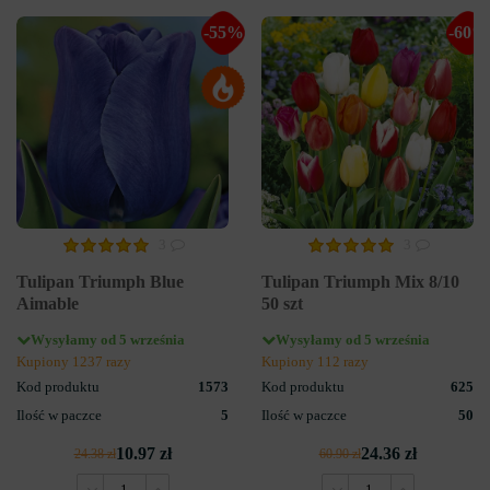
-55%
-60%
3
3
Tulipan Triumph Blue
Tulipan Triumph Mix 8/10
Aimable
50 szt
Wysyłamy od 5 września
Wysyłamy od 5 września
Kupiony 1237 razy
Kupiony 112 razy
Kod produktu
1573
Kod produktu
625
Ilość w paczce
5
Ilość w paczce
50
10.97 zł
24.36 zł
24.38 zł
60.90 zł