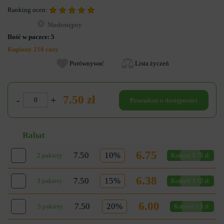
Ranking ocen:
Niedostępny
Ilość w paczce:
5
Kupiony 210 razy
Porównywać
Lista życzeń
7.50 zł
-
+
Powiadom o dostępności
Rabat
6.75
7.50
10%
2 pakiety
Korzyść 0.75 zł.
6.38
7.50
15%
3 pakiety
Korzyść 1.12 zł.
6.00
7.50
20%
5 pakiety
Korzyść 1.5 zł.