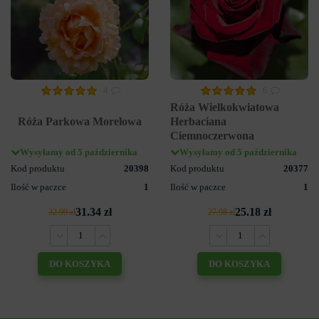
4
6
Róża Wielkokwiatowa
Róża Parkowa Morelowa
Herbaciana
Ciemnoczerwona
Wysyłamy od 5 października
Wysyłamy od 5 października
Kod produktu
20398
Kod produktu
20377
Ilość w paczce
1
Ilość w paczce
1
31.34 zł
25.18 zł
32.99 zł
27.98 zł
DO KOSZYKA
DO KOSZYKA