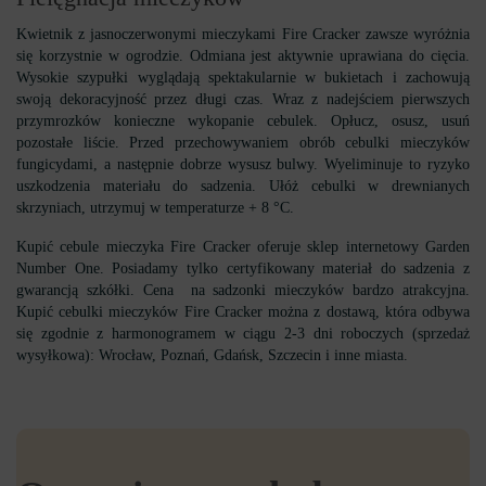
Kwietnik z jasnoczerwonymi mieczykami Fire Cracker zawsze wyróżnia
się korzystnie w ogrodzie. Odmiana jest aktywnie uprawiana do cięcia.
Wysokie szypułki wyglądają spektakularnie w bukietach i zachowują
swoją dekoracyjność przez długi czas. Wraz z nadejściem pierwszych
przymrozków konieczne wykopanie cebulek. Opłucz, osusz, usuń
pozostałe liście. Przed przechowywaniem obrób cebulki mieczyków
fungicydami, a następnie dobrze wysusz bulwy. Wyeliminuje to ryzyko
uszkodzenia materiału do sadzenia. Ułóż cebulki w drewnianych
skrzyniach, utrzymuj w temperaturze + 8 °C.
Kupić cebule mieczyka Fire Cracker oferuje sklep internetowy Garden
Number One. Posiadamy tylko certyfikowany materiał do sadzenia z
gwarancją szkółki. Cena na sadzonki mieczyków bardzo atrakcyjna.
Kupić cebulki mieczyków Fire Cracker można z dostawą, która odbywa
się zgodnie z harmonogramem w ciągu 2-3 dni roboczych (sprzedaż
wysyłkowa): Wrocław, Poznań, Gdańsk, Szczecin i inne miasta.