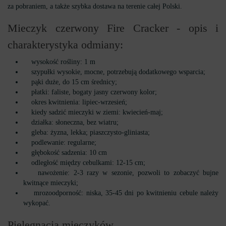
za pobraniem, a także szybka dostawa na terenie całej Polski.
Mieczyk czerwony Fire Cracker - opis i
charakterystyka odmiany:
wysokość rośliny: 1 m
szypułki wysokie, mocne, potrzebują dodatkowego wsparcia;
pąki duże, do 15 cm średnicy;
płatki: faliste, bogaty jasny czerwony kolor;
okres kwitnienia: lipiec-wrzesień;
kiedy sadzić mieczyki w ziemi: kwiecień-maj;
działka: słoneczna, bez wiatru;
gleba: żyzna, lekka; piaszczysto-gliniasta;
podlewanie: regularne;
głębokość sadzenia: 10 cm
odległość między cebulkami: 12-15 cm;
nawożenie: 2-3 razy w sezonie, pozwoli to zobaczyć bujne
kwitnące mieczyki;
mrozoodporność: niska, 35-45 dni po kwitnieniu cebule należy
wykopać.
Pielęgnacja mieczyków