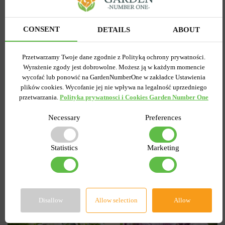
Kod produktu
1043
Ilość w paczce
5
CONSENT
DETAILS
ABOUT
7.50 zł
Przetwarzamy Twoje dane zgodnie z Polityką ochrony prywatności.
Wyrażenie zgody jest dobrowolne. Możesz ją w każdym momencie
POWIADOM O
wycofać lub ponowić na GardenNumberOne w zakładce Ustawienia
DOSTĘPNOŚCI
plików cookies. Wycofanie jej nie wpływa na legalność uprzedniego
przetwarzania.
Polityka prywatnosci i Cookies Garden Number One
Necessary
Preferences
Popularne w serwisie
Statistics
Marketing
-55%
Disallow
Allow selection
Allow