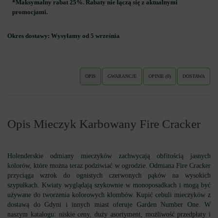
*Maksymalny rabat 25%. Rabaty nie łączą się z aktualnymi
promocjami.
Okres dostawy:
Wysyłamy od 5 września
OPIS
GWARANCJE
OPINIE (0)
DOSTAWA
Opis Mieczyk Karbowany Fire Cracker
Holenderskie odmiany mieczyków zachwycają obfitością jasnych
kolorów, które można teraz podziwiać w ogrodzie. Odmiana Fire Cracker
przyciąga wzrok do ognistych czerwonych pąków na wysokich
szypułkach. Kwiaty wyglądają szykownie w monoposadkach i mogą być
używane do tworzenia kolorowych klombów. Kupić cebuli mieczyków z
dostawą do Gdyni i innych miast oferuje Garden Number One. W
naszym katalogu: niskie ceny, duży asortyment, możliwość przedpłaty i