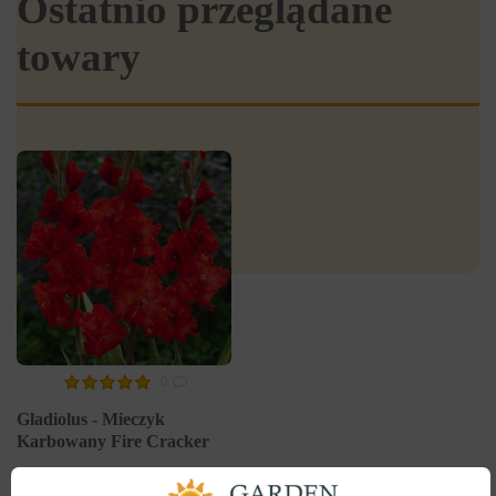
Ostatnio przeglądane
towary
0
Gladiolus - Mieczyk
Karbowany Fire Cracker
Kupiony 210 razy