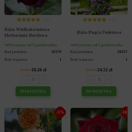
0
2
Róża Wielkokwiatowa
Róża Pnąca Fioletowa
Herbaciana Bordowa
Wysyłamy od 5 października
Wysyłamy od 5 października
Kod produktu
20376
Kod produktu
20357
Ilość w paczce
1
Ilość w paczce
1
18.26 zł
24.52 zł
21.48 zł
25.81 zł
DO KOSZYKA
DO KOSZYKA
-5%
-10%