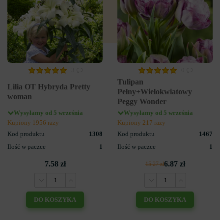
3
0
Tulipan
Lilia OT Hybryda Pretty
Pełny+Wielokwiatowy
woman
Peggy Wonder
Wysyłamy od 5 września
Wysyłamy od 5 września
Kupiony 1956 razy
Kupiony 217 razy
Kod produktu
1308
Kod produktu
1467
Ilość w paczce
1
Ilość w paczce
1
7.58 zł
6.87 zł
15.27 zł
DO KOSZYKA
DO KOSZYKA