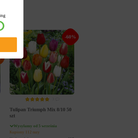
ing
%
-60%
3
Tulipan Triumph Mix 8/10 50
szt
Wysyłamy od 5 września
Kupiony 112 razy