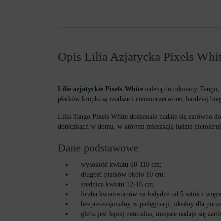
Opis Lilia Azjatycka Pixels Whi
Lilie azjatyckie Pixels White
należą do odmiany Tango, m
płatków kropki są rzadsze i ciemnoczerwone, bardziej bie
Lilia Tango Pixels White doskonale nadaje się zarówno do
doniczkach w domu, w którym mieszkają ludzie nietolerują
Dane podstawowe
wysokość kwiatu 80-110 cm;
długość płatków około 10 cm;
średnica kwiatu 12-16 cm;
liczba kwiatostanów na łodydze od 5 sztuk i więce
bezpretensjonalny w pielęgnacji, idealny dla pocz
gleba jest lepiej neutralna, miejsce nadaje się zaró