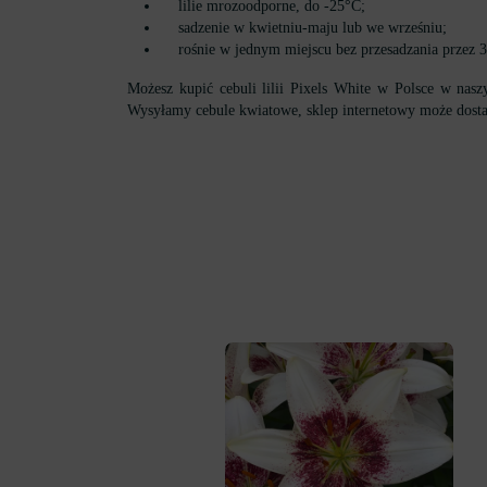
lilie mrozoodporne, do -25°C;
sadzenie w kwietniu-maju lub we wrześniu;
rośnie w jednym miejscu bez przesadzania przez 3-
Możesz kupić cebuli lilii Pixels White w Polsce w naszy
Wysyłamy cebule kwiatowe, sklep internetowy może dostarc