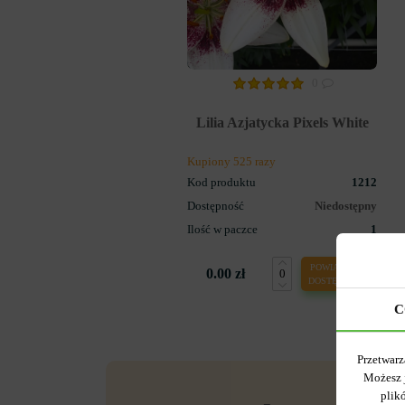
0
Lilia Azjatycka Pixels White
Kupiony 525 razy
Kod produktu
1212
Dostępność
Niedostępny
Ilość w paczce
1
POWIADOM O
0.00 zł
DOSTĘPNOŚCI
C
Przetwarz
Możesz 
plik