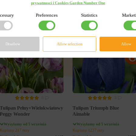
rwisie
prywatnosci i Cookies Garden Number One
cessary
Preferences
Statistics
Market
-55%
-55
Disallow
Allow selection
Allow
0
3
Tulipan Pełny+Wielokwiatowy
Tulipan Triumph Blue
Peggy Wonder
Aimable
Wysyłamy od 5 września
Wysyłamy od 5 września
Kupiony 217 razy
Kupiony 1237 razy