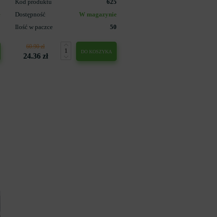
3
Kod produktu
625
e
Dostępność
W magazynie
5
Ilość w paczce
50
60.90 zł
DO KOSZYKA
24.36 zł