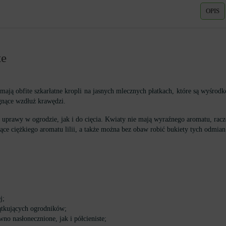
OPIS
te
ają obfite szkarłatne kropli na jasnych mlecznych płatkach, które są wyśrod
gnące wzdłuż krawędzi.
 uprawy w ogrodzie, jak i do cięcia. Kwiaty nie mają wyraźnego aromatu, raczej
ce ciężkiego aromatu lilii, a także można bez obaw robić bukiety tych odmian 
j;
ątkujących ogrodników;
wno nasłonecznione, jak i półcieniste;