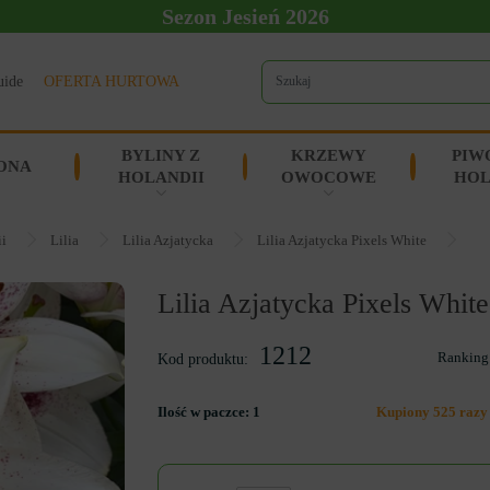
Sezon Jesień 2026
uide
OFERTA HURTOWA
BYLINY Z
KRZEWY
PIW
ONA
HOLANDII
OWOCOWE
HOL
ii
Lilia
Lilia Azjatycka
Lilia Azjatycka Pixels White
Lilia Azjatycka Pixels White
1212
Ranking
Kod produktu:
Ilość w paczce:
1
Kupiony 525 razy