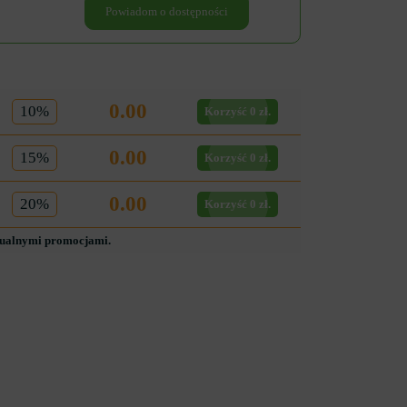
Powiadom o dostępności
0.00
10%
Korzyść 0 zł.
0.00
15%
Korzyść 0 zł.
0.00
20%
Korzyść 0 zł.
tualnymi promocjami.