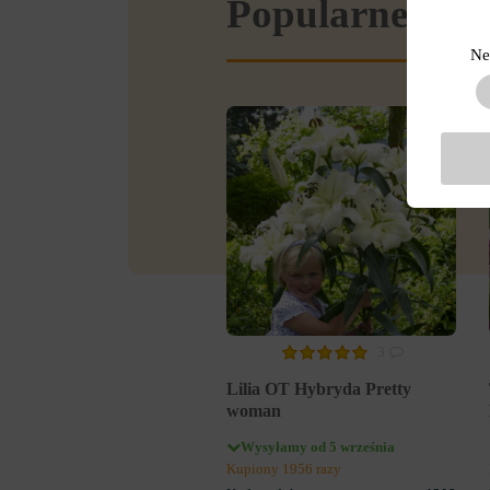
Popularne w se
Ne
3
Lilia OT Hybryda Pretty
woman
Wysyłamy od 5 września
Kupiony 1956 razy