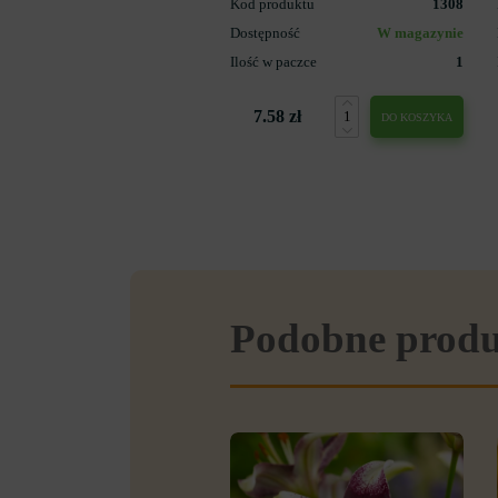
Kod produktu
1308
Dostępność
W magazynie
Ilość w paczce
1
7.58 zł
DO KOSZYKA
Podobne prod