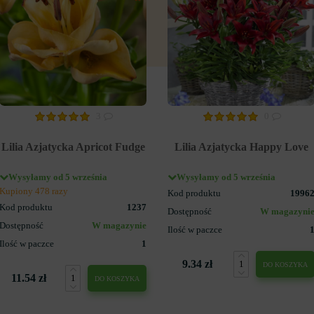
3
0
Lilia Azjatycka Apricot Fudge
Lilia Azjatycka Happy Love
Wysyłamy od 5 września
Wysyłamy od 5 września
Kupiony 478 razy
Kod produktu
1996
Kod produktu
1237
Dostępność
W magazyni
Dostępność
W magazynie
Ilość w paczce
Ilość w paczce
1
9.34 zł
DO KOSZYKA
11.54 zł
DO KOSZYKA