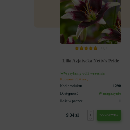
3
Lilia Azjatycka Netty's Pride
Wysyłamy od 5 września
Kupiony 714 razy
Kod produktu
1290
Dostępność
W magazynie
Ilość w paczce
1
9.34 zł
DO KOSZYKA