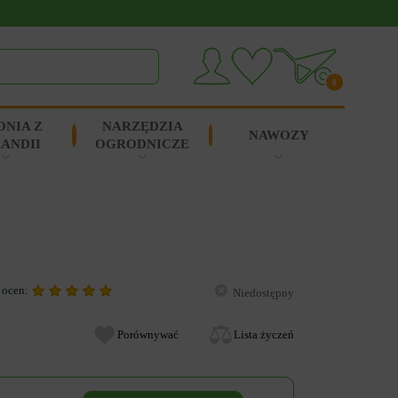
0
ONIA Z
NARZĘDZIA
NAWOZY
ANDII
OGRODNICZE
 ocen:
Niedostępny
Porównywać
Lista życzeń