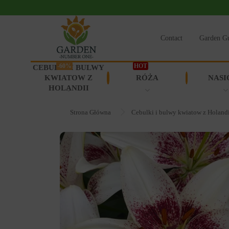
Contact
Garden G
-60%
HOT
CEBULKI I BULWY
KWIATOW Z
RÓŻA
NASI
HOLANDII
Strona Główna
Cebulki i bulwy kwiatow z Holand