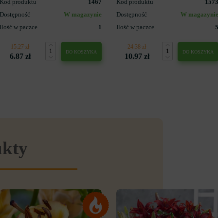
Kod produktu
1467
Kod produktu
157
Dostępność
W magazynie
Dostępność
W magazyni
Ilość w paczce
1
Ilość w paczce
15.27 zł
24.38 zł
DO KOSZYKA
DO KOSZYKA
6.87 zł
10.97 zł
ukty