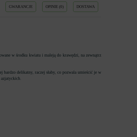
GWARANCJE
OPINIE (0)
DOSTAWA
kowane w środku kwiatu i maleją do krawędzi, na zewnątrz
 bardzo delikatny, raczej słaby, co pozwala umieścić je w
azjatyckich.