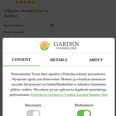
0
Liliowiec Wysoki Ever so
Ruffled
Kod produktu
92
Ilość w paczce
1
0.00 zł
CONSENT
DETAILS
ABOUT
POWIADOM O
DOSTĘPNOŚCI
Przetwarzamy Twoje dane zgodnie z Polityką ochrony prywatności.
Wyrażenie zgody jest dobrowolne. Możesz ją w każdym momencie
wycofać lub ponowić na GardenNumberOne w zakładce Ustawienia
plików cookies. Wycofanie jej nie wpływa na legalność uprzedniego
przetwarzania.
Polityka prywatnosci i Cookies Garden Number One
Popularne w serwisie
Necessary
Preferences