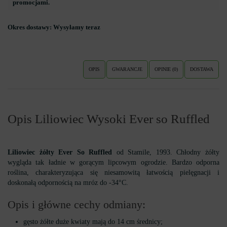
promocjami.
Okres dostawy:
Wysyłamy teraz
OPIS
GWARANCJE
OPINIE (0)
DOSTAWA
Opis Liliowiec Wysoki Ever so Ruffled
Liliowiec żółty Ever So Ruffled
od Stamile, 1993. Chłodny żółty
wygląda tak ładnie w gorącym lipcowym ogrodzie. Bardzo odporna
roślina, charakteryzująca się niesamowitą łatwością pielęgnacji i
doskonałą odpornością na mróz do -34°C.
Opis i główne cechy odmiany:
gęsto żółte duże kwiaty mają do 14 cm średnicy;