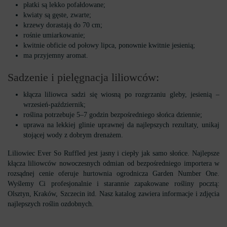
płatki są lekko pofałdowane;
kwiaty są gęste, zwarte;
krzewy dorastają do 70 cm;
rośnie umiarkowanie;
kwitnie obficie od połowy lipca, ponownie kwitnie jesienią;
ma przyjemny aromat.
Sadzenie i pielęgnacja liliowców:
kłącza liliowca sadzi się wiosną po rozgrzaniu gleby, jesienią –
wrzesień-październik;
roślina potrzebuje 5–7 godzin bezpośredniego słońca dziennie;
uprawa na lekkiej glinie uprawnej da najlepszych rezultaty, unikaj
stojącej wody z dobrym drenażem.
Liliowiec Ever So Ruffled jest jasny i ciepły jak samo słońce. Najlepsze
kłącza liliowców nowoczesnych odmian od bezpośredniego importera w
rozsądnej cenie oferuje hurtownia ogrodnicza Garden Number One.
Wyślemy Ci profesjonalnie i starannie zapakowane rośliny pocztą:
Olsztyn, Kraków, Szczecin itd. Nasz katalog zawiera informacje i zdjęcia
najlepszych roślin ozdobnych.