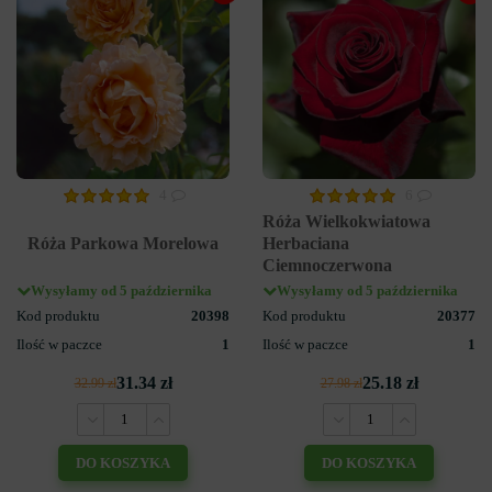
4
6
Róża Wielkokwiatowa
Róża Parkowa Morelowa
Herbaciana
Ciemnoczerwona
Wysyłamy od 5 października
Wysyłamy od 5 października
Kod produktu
20398
Kod produktu
20377
Ilość w paczce
1
Ilość w paczce
1
31.34 zł
25.18 zł
32.99 zł
27.98 zł
DO KOSZYKA
DO KOSZYKA