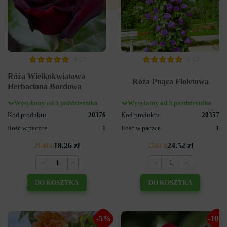
0
2
Róża Wielkokwiatowa
Róża Pnąca Fioletowa
Herbaciana Bordowa
Wysyłamy od 5 października
Wysyłamy od 5 października
Kod produktu
20376
Kod produktu
20357
Ilość w paczce
1
Ilość w paczce
1
18.26 zł
24.52 zł
21.48 zł
25.81 zł
DO KOSZYKA
DO KOSZYKA
-5%
-10%