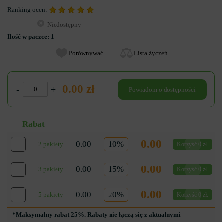
Ranking ocen:
Niedostępny
Ilość w paczce:
1
Porównywać
Lista życzeń
0.00 zł
-
+
Powiadom o dostępności
Rabat
0.00
0.00
10%
2 pakiety
Korzyść 0 zł.
0.00
0.00
15%
3 pakiety
Korzyść 0 zł.
0.00
0.00
20%
5 pakiety
Korzyść 0 zł.
*Maksymalny rabat 25%. Rabaty nie łączą się z aktualnymi