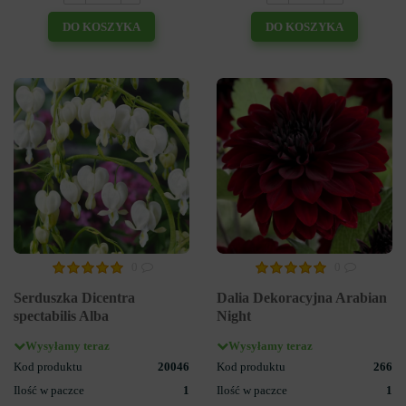
DO KOSZYKA
DO KOSZYKA
0
0
Serduszka Dicentra
Dalia Dekoracyjna Arabian
spectabilis Alba
Night
Wysyłamy teraz
Wysyłamy teraz
Kod produktu
20046
Kod produktu
266
Ilość w paczce
1
Ilość w paczce
1