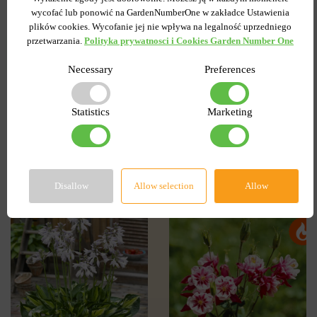
wycofać lub ponowić na GardenNumberOne w zakładce Ustawienia
plików cookies. Wycofanie jej nie wpływa na legalność uprzedniego
przetwarzania.
Polityka prywatnosci i Cookies Garden Number One
POWIADOM O
DOSTĘPNOŚCI
Necessary
Preferences
Statistics
Marketing
Popularne w serwisie
Disallow
Allow selection
Allow