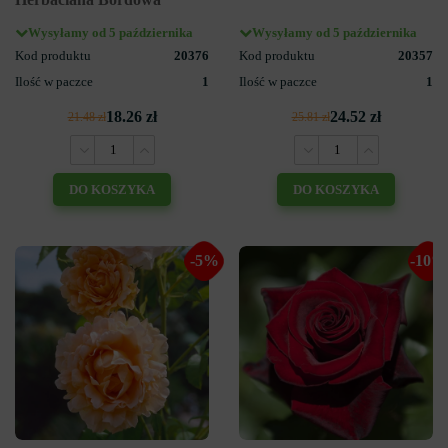
Wysyłamy od 5 października
Wysyłamy od 5 października
Kod produktu
20376
Kod produktu
20357
Ilość w paczce
1
Ilość w paczce
1
18.26 zł
24.52 zł
21.48 zł
25.81 zł
DO KOSZYKA
DO KOSZYKA
-5%
-10%