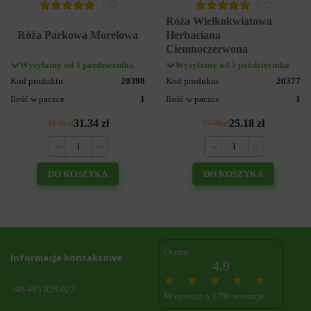
4
6
Róża Wielkokwiatowa
Róża Parkowa Morelowa
Herbaciana
Ciemnoczerwona
Wysyłamy od 5 października
Wysyłamy od 5 października
Kod produktu
20398
Kod produktu
20377
Ilość w paczce
1
Ilość w paczce
1
31.34 zł
25.18 zł
32.99 zł
27.98 zł
DO KOSZYKA
DO KOSZYKA
Ocena:
Informacje kontaktowe
4.9
+48 483 829 023
W oparciu o 1790 recenzje