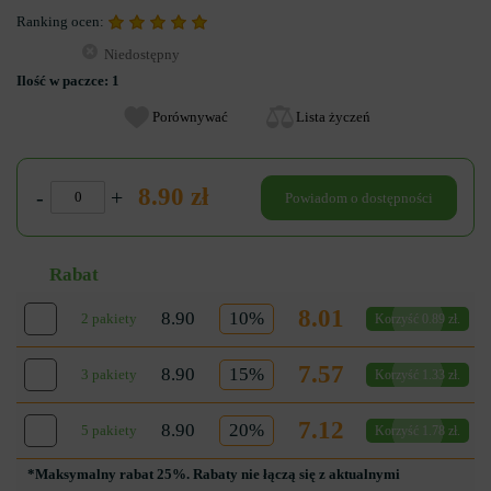
Ranking ocen:
Niedostępny
Ilość w paczce:
1
Porównywać
Lista życzeń
8.90 zł
-
+
Powiadom o dostępności
Rabat
8.01
8.90
10%
2 pakiety
Korzyść 0.89 zł.
7.57
8.90
15%
3 pakiety
Korzyść 1.33 zł.
7.12
8.90
20%
5 pakiety
Korzyść 1.78 zł.
*Maksymalny rabat 25%. Rabaty nie łączą się z aktualnymi