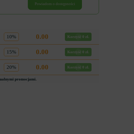
Powiadom o dostępności
0.00
10%
Korzyść 0 zł.
0.00
15%
Korzyść 0 zł.
0.00
20%
Korzyść 0 zł.
tualnymi promocjami.