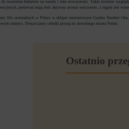
się do tworzenia bukietów na wesela i inne uroczystości. Także świetnie wygl
kreacyjnych, ponieważ mają dość aktywny aromat wieczorem, z reguły jest wzm
any lilii orientalnych w Polsce w sklepie internetowym Garden Number One, t
w nowym miejscu. Dostarczamy cebulki pocztą do dowolnego miasta Polski.
Ostatnio prz