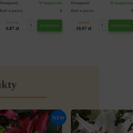
Dostępność
W magazynie
Dostępność
W magazyni
Ilość w paczce
1
Ilość w paczce
15.27 zł
24.38 zł
DO KOSZYKA
DO KOSZYKA
6.87 zł
10.97 zł
ukty