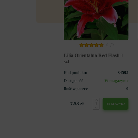
0
Lilia Orientalna Red Flash 1
szt
Kod produktu
34595
Dostępność
W magazynie
Ilość w paczce
0
7.58 zł
DO KOSZYKA