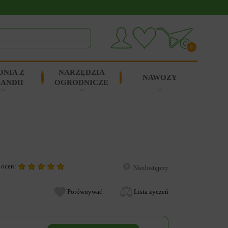
0
ONIA Z
NARZĘDZIA
NAWOZY
ANDII
OGRODNICZE
 ocen:
Niedostępny
Porównywać
Lista życzeń