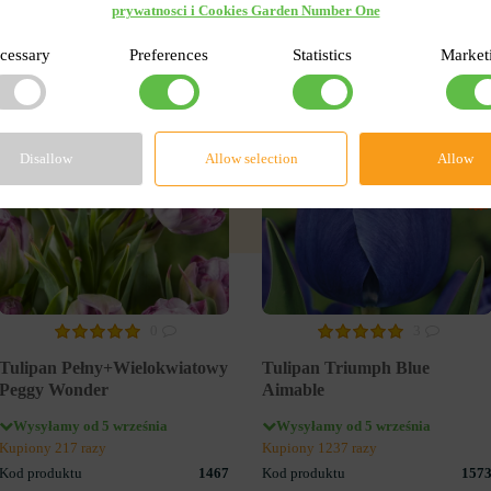
prywatnosci i Cookies Garden Number One
cessary
Preferences
Statistics
Market
-55%
-55
Disallow
Allow selection
Allow
0
3
Tulipan Pełny+Wielokwiatowy
Tulipan Triumph Blue
Peggy Wonder
Aimable
Wysyłamy od 5 września
Wysyłamy od 5 września
Kupiony 217 razy
Kupiony 1237 razy
Kod produktu
1467
Kod produktu
157