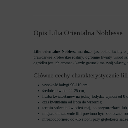
Opis Lilia Orientalna Noblesse
Lilie orientalne Noblesse
ma duże, jasnobiałe kwiaty z 
prawdziwie królewskie rośliny, ogromne kwiaty wśród s
ogródku jest ich aromat - każdy gatunek ma swój własny,
Główne cechy charakterystycznie lili
wysokość łodygi 90-110 cm;
średnica kwiatu 22-25 cm;
liczba kwiatostanów na jednej łodydze wynosi od 8 d
czas kwitnienia od lipca do września;
termin sadzenia kwiecień-maj, po przymrozkach lub 
miejsce dla sadzenie lilii powinno być słoneczne, su
mrozoodporność do -15 stopni przy głębokości sadz