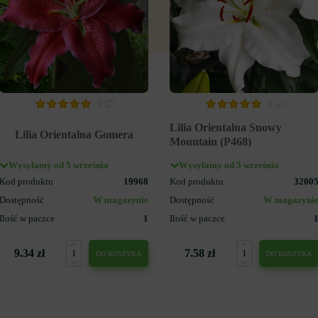
0
3
Lilia Orientalna Snowy
Lilia Orientalna Gomera
Mountain (P468)
Wysyłamy od 5 września
Wysyłamy od 5 września
Kod produktu
19968
Kod produktu
3200
Dostępność
W magazynie
Dostępność
W magazyni
Ilość w paczce
1
Ilość w paczce
9.34 zł
7.58 zł
DO KOSZYKA
DO KOSZYKA