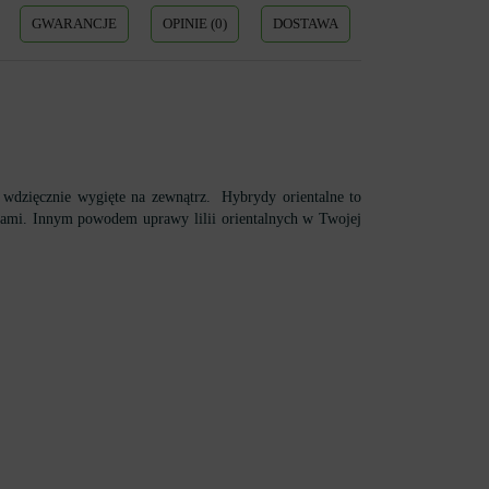
GWARANCJE
OPINIE (0)
DOSTAWA
 wdzięcznie wygięte na zewnątrz. Hybrydy orientalne to
nami. Innym powodem uprawy lilii orientalnych w Twojej