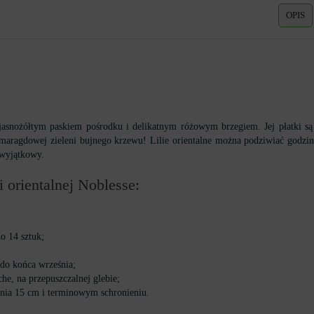
OPIS
jasnożółtym paskiem pośrodku i delikatnym różowym brzegiem. Jej płatki są
zmaragdowej zieleni bujnego krzewu! Lilie orientalne można podziwiać godzi
 wyjątkowy.
i orientalnej Noblesse:
o 14 sztuk;
do końca września;
che, na przepuszczalnej glebie;
enia 15 cm i terminowym schronieniu.