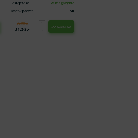
e
Dostępność
W magazynie
5
Ilość w paczce
50
60.90 zł
DO KOSZYKA
24.36 zł