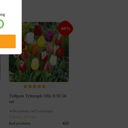
ing
%
-60%
3
Tulipan Triumph Mix 8/10 50
szt
Wysyłamy od 5 września
Kupiony 112 razy
3
Kod produktu
625