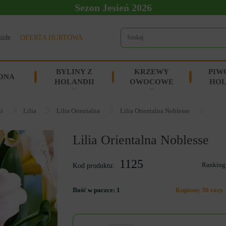
Sezon Jesień 2026
uide
OFERTA HURTOWA
BYLINY Z
KRZEWY
PIW
ONA
HOLANDII
OWOCOWE
HOL
ii
Lilia
Lilia Orientalna
Lilia Orientalna Noblesse
Lilia Orientalna Noblesse
1125
Ranking
Kod produktu:
Ilość w paczce:
1
Kupiony 36 razy