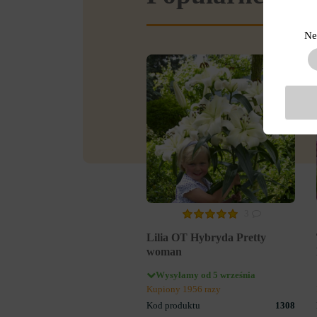
Ne
3
Lilia OT Hybryda Pretty
woman
Wysyłamy od 5 września
Kupiony 1956 razy
Kod produktu
1308