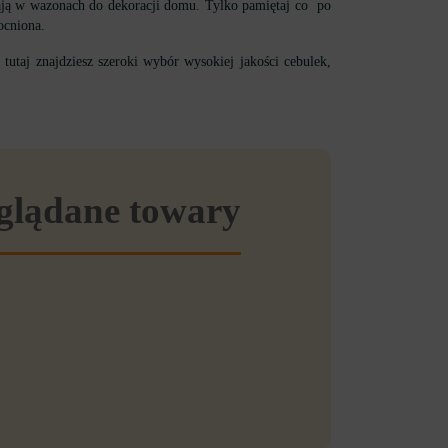
ądają w wazonach do dekoracji domu. Tylko pamiętaj co po
ocniona.
utaj znajdziesz szeroki wybór wysokiej jakości cebulek,
eglądane towary