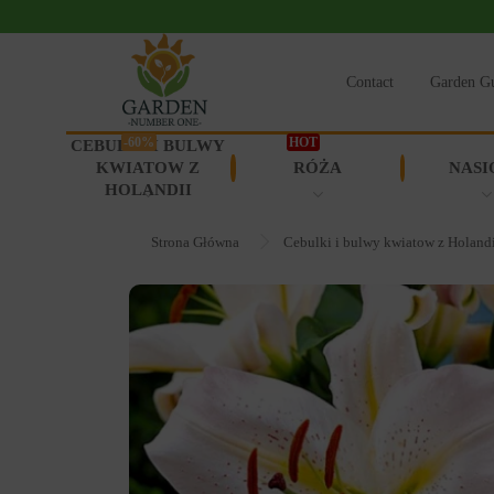
Contact
Garden G
-60%
HOT
CEBULKI I BULWY
KWIATOW Z
RÓŻA
NASI
HOLANDII
Strona Główna
Cebulki i bulwy kwiatow z Holand