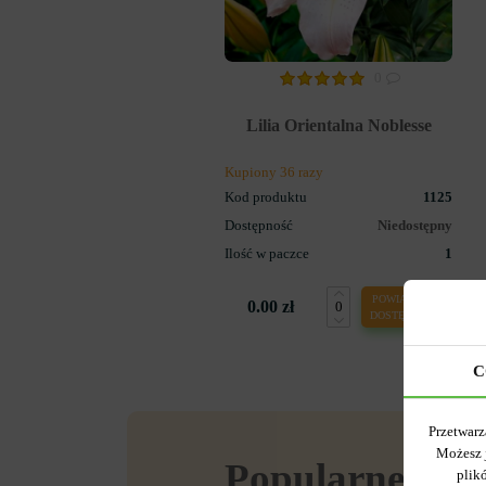
0
Lilia Orientalna Noblesse
Kupiony 36 razy
Kod produktu
1125
Dostępność
Niedostępny
Ilość w paczce
1
POWIADOM O
0.00 zł
DOSTĘPNOŚCI
C
Przetwarz
Możesz 
Popularne w se
plik