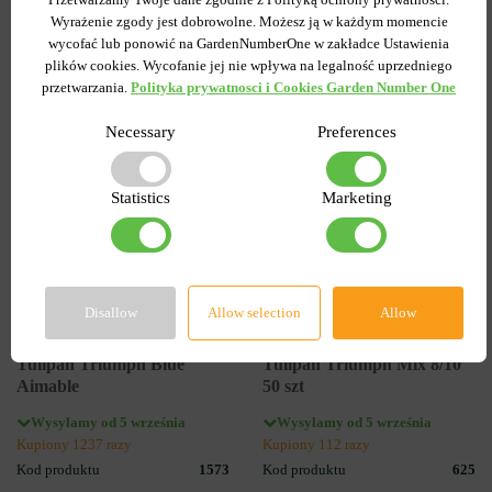
Wyrażenie zgody jest dobrowolne. Możesz ją w każdym momencie
DO KOSZYKA
DO KOSZYKA
wycofać lub ponowić na GardenNumberOne w zakładce Ustawienia
plików cookies. Wycofanie jej nie wpływa na legalność uprzedniego
przetwarzania.
Polityka prywatnosci i Cookies Garden Number One
-55%
-60%
Necessary
Preferences
Statistics
Marketing
Disallow
Allow selection
Allow
3
3
Tulipan Triumph Blue
Tulipan Triumph Mix 8/10
Aimable
50 szt
Wysyłamy od 5 września
Wysyłamy od 5 września
Kupiony 1237 razy
Kupiony 112 razy
Kod produktu
1573
Kod produktu
625