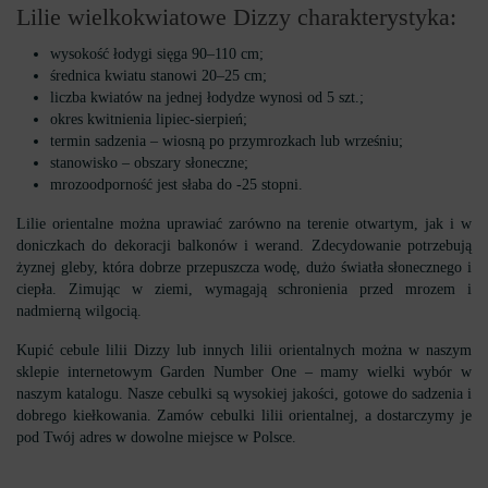
Lilie wielkokwiatowe Dizzy charakterystyka:
wysokość łodygi sięga 90–110 cm;
średnica kwiatu stanowi 20–25 cm;
liczba kwiatów na jednej łodydze wynosi od 5 szt.;
okres kwitnienia lipiec-sierpień;
termin sadzenia – wiosną po przymrozkach lub wrześniu;
stanowisko – obszary słoneczne;
mrozoodporność jest słaba do -25 stopni.
Lilie orientalne można uprawiać zarówno na terenie otwartym, jak i w
doniczkach do dekoracji balkonów i werand. Zdecydowanie potrzebują
żyznej gleby, która dobrze przepuszcza wodę, dużo światła słonecznego i
ciepła. Zimując w ziemi, wymagają schronienia przed mrozem i
nadmierną wilgocią.
Kupić cebule lilii Dizzy lub innych lilii orientalnych można w naszym
sklepie internetowym Garden Number One – mamy wielki wybór w
naszym katalogu. Nasze cebulki są wysokiej jakości, gotowe do sadzenia i
dobrego kiełkowania. Zamów cebulki lilii orientalnej, a dostarczymy je
pod Twój adres w dowolne miejsce w Polsce.