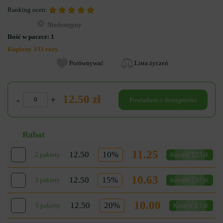
Ranking ocen:
Niedostępny
Ilość w paczce:
1
Kupiony 333 razy
Porównywać
Lista życzeń
12.50 zł
-
+
Powiadom o dostępności
Rabat
11.25
12.50
10%
2 pakiety
Korzyść 1.25 zł.
10.63
12.50
15%
3 pakiety
Korzyść 1.87 zł.
10.00
12.50
20%
5 pakiety
Korzyść 2.5 zł.