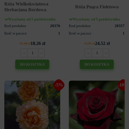
Róża Wielkokwiatowa
Róża Pnąca Fioletowa
Herbaciana Bordowa
Wysyłamy od 5 października
Wysyłamy od 5 października
Kod produktu
20376
Kod produktu
20357
Ilość w paczce
1
Ilość w paczce
1
18.26 zł
24.52 zł
21.48 zł
25.81 zł
DO KOSZYKA
DO KOSZYKA
-5%
-10%