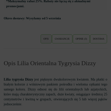
*Maksymalny rabat 25%. Rabaty nie łączą się z aktualnymi
promocjami.
Okres dostawy:
Wysyłamy od 5 września
OPIS
GWARANCJE
OPINIE (3)
DOSTAWA
Opis Lilia Orientalna Tygrysia Dizzy
Lilia tygrysia Dizzy
jest pięknym dwukolorowym kwiatem. Ma płatki o
białym kolorze z wiśniowym paskiem pośrodku i wieloma cętkami tego
samego koloru. Dizzy odnosi się do lilii orientalnych lub azjatyckich,
które mają charakterystyczny zapach, duże kwiaty, osiągające średnicę 25
centymetrów i kwitną w grupach, otwierających się 5 lub więcej pąków
jednocześnie.