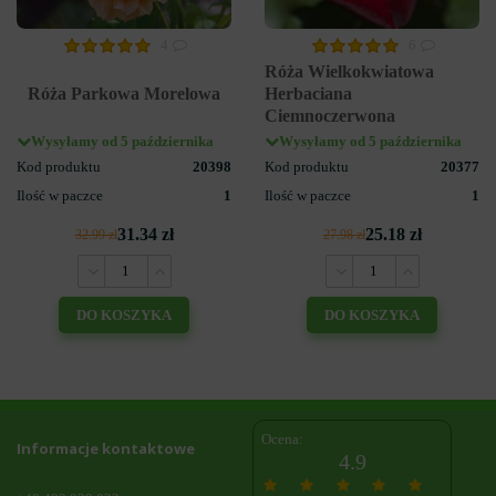
4
6
Róża Wielkokwiatowa
Róża Parkowa Morelowa
Herbaciana
Ciemnoczerwona
Wysyłamy od 5 października
Wysyłamy od 5 października
Kod produktu
20398
Kod produktu
20377
Ilość w paczce
1
Ilość w paczce
1
31.34 zł
25.18 zł
32.99 zł
27.98 zł
DO KOSZYKA
DO KOSZYKA
Ocena:
Informacje kontaktowe
4.9