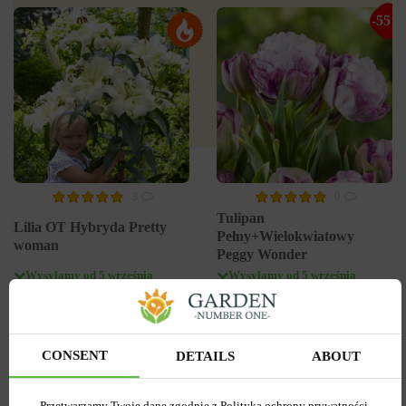
-55%
3
0
Tulipan
Lilia OT Hybryda Pretty
Pełny+Wielokwiatowy
woman
Peggy Wonder
Wysyłamy od 5 września
Wysyłamy od 5 września
Kupiony 1956 razy
Kupiony 217 razy
Kod produktu
1308
Kod produktu
1467
Ilość w paczce
1
Ilość w paczce
1
CONSENT
DETAILS
ABOUT
7.58 zł
6.87 zł
15.27 zł
Przetwarzamy Twoje dane zgodnie z Polityką ochrony prywatności.