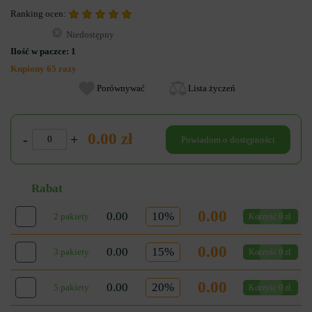
Ranking ocen:
Niedostępny
Ilość w paczce:
1
Kupiony 65 razy
Porównywać
Lista życzeń
0.00 zł
-
+
Powiadom o dostępności
Rabat
0.00
0.00
10%
2 pakiety
Korzyść 0 zł.
0.00
0.00
15%
3 pakiety
Korzyść 0 zł.
0.00
0.00
20%
5 pakiety
Korzyść 0 zł.