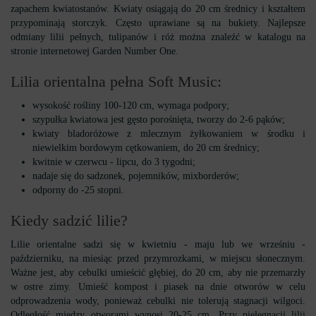
zapachem kwiatostanów. Kwiaty osiągają do 20 cm średnicy i kształtem
przypominają storczyk. Często uprawiane są na bukiety. Najlepsze
odmiany lilii pełnych, tulipanów i róż można znaleźć w katalogu na
stronie internetowej Garden Number One.
Lilia orientalna pełna Soft Music:
wysokość rośliny 100-120 cm, wymaga podpory;
szypułka kwiatowa jest gęsto porośnięta, tworzy do 2-6 pąków;
kwiaty bladoróżowe z mlecznym żyłkowaniem w środku i
niewielkim bordowym cętkowaniem, do 20 cm średnicy;
kwitnie w czerwcu - lipcu, do 3 tygodni;
nadaje się do sadzonek, pojemników, mixborderów;
odporny do -25 stopni.
Kiedy sadzić lilie?
Lilie orientalne sadzi się w kwietniu - maju lub we wrześniu -
październiku, na miesiąc przed przymrozkami, w miejscu słonecznym.
Ważne jest, aby cebulki umieścić głębiej, do 20 cm, aby nie przemarzły
w ostre zimy. Umieść kompost i piasek na dnie otworów w celu
odprowadzenia wody, ponieważ cebulki nie tolerują stagnacji wilgoci.
Odległość między otworami wynosi 20-25 cm. Przy pielęgnacji lilii