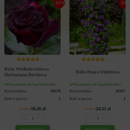
-15%
-5%
0
2
Róża Wielkokwiatowa
Róża Pnąca Fioletowa
Herbaciana Bordowa
Wysyłamy od 5 października
Wysyłamy od 5 października
Kod produktu
20376
Kod produktu
20357
Ilość w paczce
1
Ilość w paczce
1
18.26 zł
24.52 zł
21.48 zł
25.81 zł
DO KOSZYKA
DO KOSZYKA