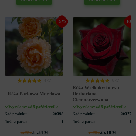
-5%
-10%
4
6
Róża Wielkokwiatowa
Róża Parkowa Morelowa
Herbaciana
Ciemnoczerwona
Wysyłamy od 5 października
Wysyłamy od 5 października
Kod produktu
20398
Kod produktu
20377
Ilość w paczce
1
Ilość w paczce
1
31.34 zł
25.18 zł
32.99 zł
27.98 zł