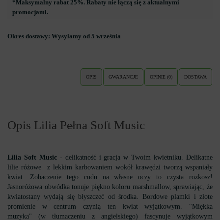
*Maksymalny rabat 25%. Rabaty nie łączą się z aktualnymi
promocjami.
Okres dostawy:
Wysyłamy od 5 września
OPIS
GWARANCJE
OPINIE (0)
DOSTAWA
Opis Lilia Pełna Soft Music
Lilia Soft Music
- delikatność i gracja w Twoim kwietniku. Delikatne
lilie różowe z lekkim karbowaniem wokół krawędzi tworzą wspaniały
kwiat. Zobaczenie tego cudu na własne oczy to czysta rozkosz!
Jasnoróżowa obwódka tonuje piękno koloru marshmallow, sprawiając, że
kwiatostany wydają się błyszczeć od środka. Bordowe plamki i złote
promienie w centrum czynią ten kwiat wyjątkowym. "Miękka
muzyka" (w tłumaczeniu z angielskiego) fascynuje wyjątkowym