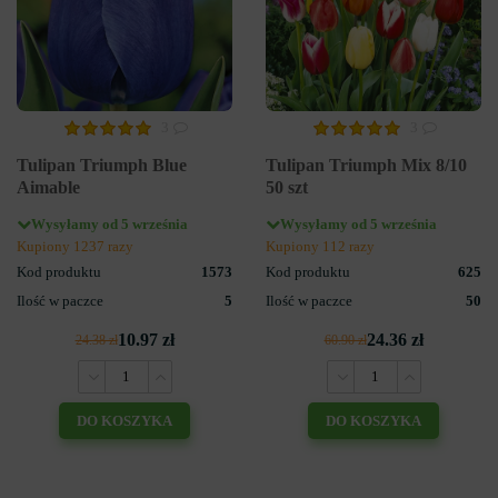
3
3
Tulipan Triumph Blue
Tulipan Triumph Mix 8/10
Aimable
50 szt
Wysyłamy od 5 września
Wysyłamy od 5 września
Kupiony 1237 razy
Kupiony 112 razy
Kod produktu
1573
Kod produktu
625
Ilość w paczce
5
Ilość w paczce
50
10.97 zł
24.36 zł
24.38 zł
60.90 zł
DO KOSZYKA
DO KOSZYKA