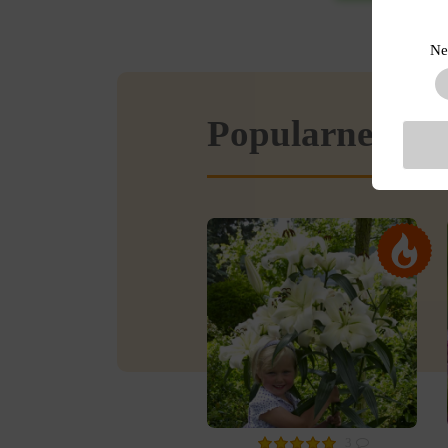
Ne
Popularne w se
3