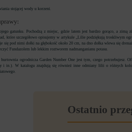
wiania stojącej wody u korzeni.
uprawy:
wojego gatunku. Pochodzą z miejsc, gdzie latem jest bardzo gorąco, a zimą 
asad, które szczegółowo opisujemy w artykule „Lilie podziękują troskliwym o
e się pod nimi dołki na głębokość około 20 cm, na dno dołka wlewa się drenaż
 leczyć Fundazolem lub lekkim roztworem nadmanganianu potasu.
ie hurtownia ogrodnicza Garden Number One jest tym, czego potrzebujesz. Ofe
 i in.). W katalogu znajdują się również inne odmiany lilii o różnych kolo
iatowego.
Ostatnio prz