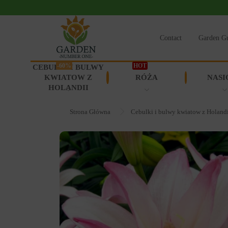
Contact
Garden G
-60%
HOT
CEBULKI I BULWY
KWIATOW Z
RÓŻA
NASI
HOLANDII
Strona Główna
Cebulki i bulwy kwiatow z Holand