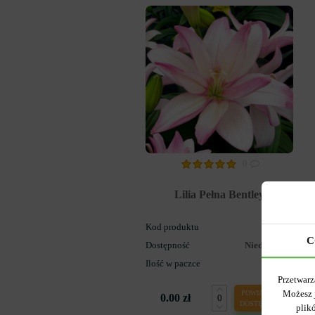
0
Lilia Pełna Bentley
Kod produktu
1299
C
Dostępność
Niedostępny
Ilość w paczce
1
Przetwarz
Możesz 
POWIADOM O
0.00 zł
DOSTĘPNOŚCI
plik