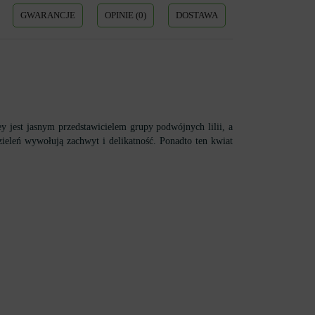
GWARANCJE
OPINIE (0)
DOSTAWA
y jest jasnym przedstawicielem grupy podwójnych lilii, a
zieleń wywołują zachwyt i delikatność. Ponadto ten kwiat