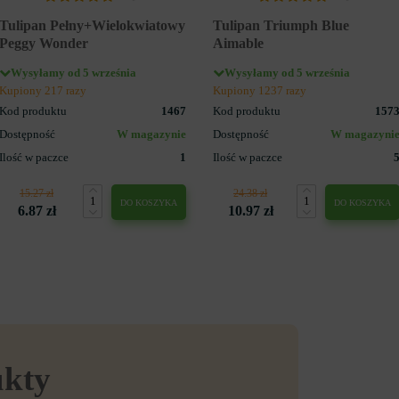
Tulipan Pełny+Wielokwiatowy
Tulipan Triumph Blue
Peggy Wonder
Aimable
Wysyłamy od 5 września
Wysyłamy od 5 września
Kupiony 217 razy
Kupiony 1237 razy
Kod produktu
1467
Kod produktu
157
Dostępność
W magazynie
Dostępność
W magazyni
Ilość w paczce
1
Ilość w paczce
15.27 zł
24.38 zł
DO KOSZYKA
DO KOSZYKA
6.87 zł
10.97 zł
ukty