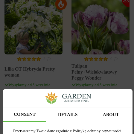
-55%
3
0
Tulipan
Lilia OT Hybryda Pretty
Pełny+Wielokwiatowy
woman
Peggy Wonder
Wysyłamy od 5 września
Wysyłamy od 5 września
Kupiony 1956 razy
Kupiony 217 razy
Kod produktu
1308
Kod produktu
1467
Ilość w paczce
1
Ilość w paczce
1
CONSENT
DETAILS
ABOUT
7.58 zł
6.87 zł
15.27 zł
Przetwarzamy Twoje dane zgodnie z Polityką ochrony prywatności.