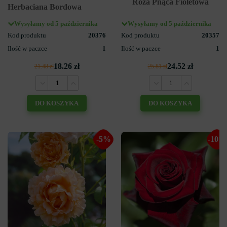
Róża Pnąca Fioletowa
Herbaciana Bordowa
Wysyłamy od 5 października
Wysyłamy od 5 października
Kod produktu
20376
Kod produktu
20357
Ilość w paczce
1
Ilość w paczce
1
18.26 zł
24.52 zł
21.48 zł
25.81 zł
DO KOSZYKA
DO KOSZYKA
-5%
-10%