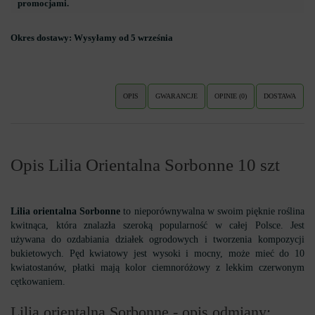
promocjami.
Okres dostawy:
Wysyłamy od 5 września
OPIS
GWARANCJE
OPINIE (0)
DOSTAWA
Opis Lilia Orientalna Sorbonne 10 szt
Lilia orientalna Sorbonne
to nieporównywalna w swoim pięknie roślina
kwitnąca, która znalazła szeroką popularność w całej Polsce. Jest
używana do ozdabiania działek ogrodowych i tworzenia kompozycji
bukietowych. Pęd kwiatowy jest wysoki i mocny, może mieć do 10
kwiatostanów, płatki mają kolor ciemnoróżowy z lekkim czerwonym
cętkowaniem.
Lilia orientalna Sorbonne - opis odmiany: