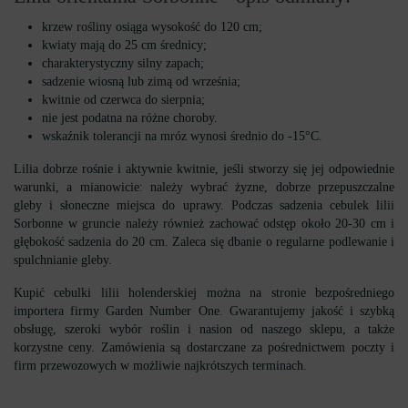
krzew rośliny osiąga wysokość do 120 cm;
kwiaty mają do 25 cm średnicy;
charakterystyczny silny zapach;
sadzenie wiosną lub zimą od września;
kwitnie od czerwca do sierpnia;
nie jest podatna na różne choroby.
wskaźnik tolerancji na mróz wynosi średnio do -15°C.
Lilia dobrze rośnie i aktywnie kwitnie, jeśli stworzy się jej odpowiednie
warunki, a mianowicie: należy wybrać żyzne, dobrze przepuszczalne
gleby i słoneczne miejsca do uprawy. Podczas sadzenia cebulek lilii
Sorbonne w gruncie należy również zachować odstęp około 20-30 cm i
głębokość sadzenia do 20 cm. Zaleca się dbanie o regularne podlewanie i
spulchnianie gleby.
Kupić cebulki lilii holenderskiej można na stronie bezpośredniego
importera firmy Garden Number One. Gwarantujemy jakość i szybką
obsługę, szeroki wybór roślin i nasion od naszego sklepu, a także
korzystne ceny. Zamówienia są dostarczane za pośrednictwem poczty i
firm przewozowych w możliwie najkrótszych terminach.