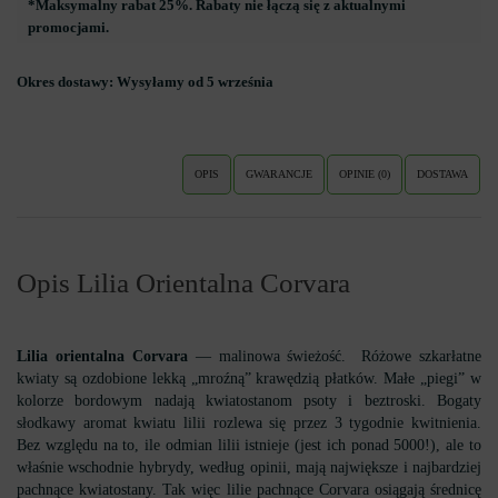
*Maksymalny rabat 25%. Rabaty nie łączą się z aktualnymi
promocjami.
Okres dostawy:
Wysyłamy od 5 września
OPIS
GWARANCJE
OPINIE (0)
DOSTAWA
Opis Lilia Orientalna Corvara
Lilia orientalna Corvara
— malinowa świeżość. Różowe szkarłatne
kwiaty są ozdobione lekką „mroźną” krawędzią płatków. Małe „piegi” w
kolorze bordowym nadają kwiatostanom psoty i beztroski. Bogaty
słodkawy aromat kwiatu lilii rozlewa się przez 3 tygodnie kwitnienia.
Bez względu na to, ile odmian lilii istnieje (jest ich ponad 5000!), ale to
właśnie wschodnie hybrydy, według opinii, mają największe i najbardziej
pachnące kwiatostany. Tak więc lilie pachnące Corvara osiągają średnicę