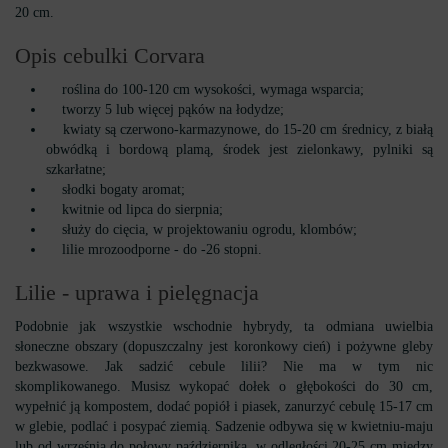
20 cm.
Opis cebulki Corvara
roślina do 100-120 cm wysokości, wymaga wsparcia;
tworzy 5 lub więcej pąków na łodydze;
kwiaty są czerwono-karmazynowe, do 15-20 cm średnicy, z białą
obwódką i bordową plamą, środek jest zielonkawy, pylniki są
szkarłatne;
słodki bogaty aromat;
kwitnie od lipca do sierpnia;
służy do cięcia, w projektowaniu ogrodu, klombów;
lilie mrozoodporne - do -26 stopni.
Lilie - uprawa i pielęgnacja
Podobnie jak wszystkie wschodnie hybrydy, ta odmiana uwielbia
słoneczne obszary (dopuszczalny jest koronkowy cień) i pożywne gleby
bezkwasowe. Jak sadzić cebule lilii? Nie ma w tym nic
skomplikowanego. Musisz wykopać dołek o głębokości do 30 cm,
wypełnić ją kompostem, dodać popiół i piasek, zanurzyć cebulę 15-17 cm
w glebie, podlać i posypać ziemią. Sadzenie odbywa się w kwietniu-maju
lub od września do połowy października, w odległości 20-25 cm między