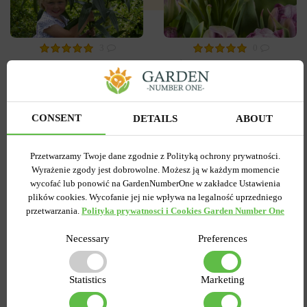
3
0
Tulipan
Lilia OT Hybryda Pretty
Pełny+Wielokwiatowy
woman
Peggy Wonder
Wysyłamy od 5 września
Wysyłamy od 5 września
CONSENT
DETAILS
ABOUT
Kupiony 1956 razy
Kupiony 217 razy
Kod produktu
1308
Kod produktu
1467
Ilość w paczce
1
Ilość w paczce
1
Przetwarzamy Twoje dane zgodnie z Polityką ochrony prywatności.
Wyrażenie zgody jest dobrowolne. Możesz ją w każdym momencie
7.58 zł
6.87 zł
15.27 zł
wycofać lub ponowić na GardenNumberOne w zakładce Ustawienia
plików cookies. Wycofanie jej nie wpływa na legalność uprzedniego
przetwarzania.
Polityka prywatnosci i Cookies Garden Number One
DO KOSZYKA
DO KOSZYKA
Necessary
Preferences
-55%
-60%
Statistics
Marketing