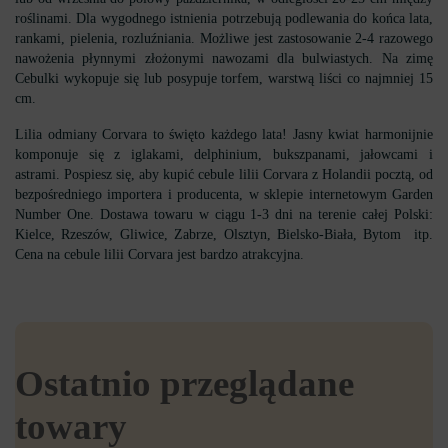
roślinami. Dla wygodnego istnienia potrzebują podlewania do końca lata,
rankami, pielenia, rozluźniania. Możliwe jest zastosowanie 2-4 razowego
nawożenia płynnymi złożonymi nawozami dla bulwiastych. Na zimę
Cebulki wykopuje się lub posypuje torfem, warstwą liści co najmniej 15
cm.
Lilia odmiany Corvara to święto każdego lata! Jasny kwiat harmonijnie
komponuje się z iglakami, delphinium, bukszpanami, jałowcami i
astrami. Pospiesz się, aby kupić cebule lilii Corvara z Holandii pocztą, od
bezpośredniego importera i producenta, w sklepie internetowym Garden
Number One. Dostawa towaru w ciągu 1-3 dni na terenie całej Polski:
Kielce, Rzeszów, Gliwice, Zabrze, Olsztyn, Bielsko-Biała, Bytom itp.
Cena na cebule lilii Corvara jest bardzo atrakcyjna.
Ostatnio przeglądane
towary