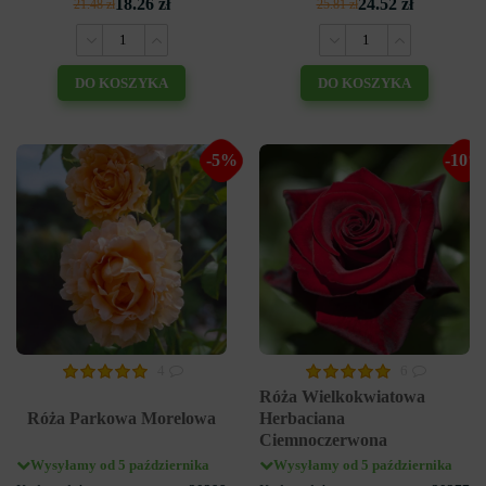
18.26 zł
24.52 zł
21.48 zł
25.81 zł
DO KOSZYKA
DO KOSZYKA
-5%
-10%
4
6
Róża Wielkokwiatowa
Róża Parkowa Morelowa
Herbaciana
Ciemnoczerwona
Wysyłamy od 5 października
Wysyłamy od 5 października