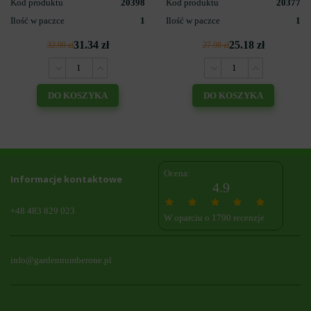
Kod produktu
20398
Kod produktu
20377
Ilość w paczce
1
Ilość w paczce
1
31.34 zł
25.18 zł
32.99 zł
27.98 zł
DO KOSZYKA
DO KOSZYKA
Ocena:
Informacje kontaktowe
4.9
+48 483 829 023
W oparciu o 1790 recenzje
info@gardennumberone.pl