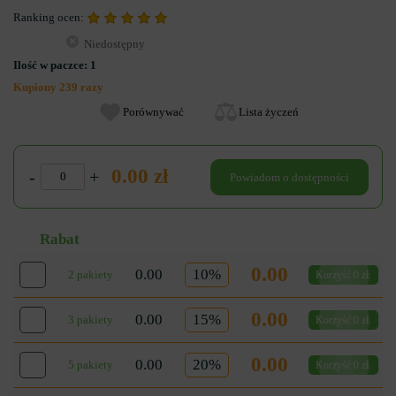
Ranking ocen:
Niedostępny
Ilość w paczce:
1
Kupiony 239 razy
Porównywać
Lista życzeń
0.00 zł
-
+
Powiadom o dostępności
Rabat
0.00
0.00
10%
2 pakiety
Korzyść 0 zł.
0.00
0.00
15%
3 pakiety
Korzyść 0 zł.
0.00
0.00
20%
5 pakiety
Korzyść 0 zł.