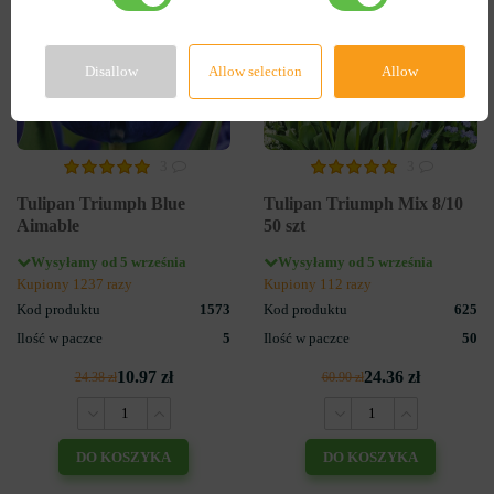
Disallow
Allow selection
Allow
3
3
Tulipan Triumph Blue
Tulipan Triumph Mix 8/10
Aimable
50 szt
Wysyłamy od 5 września
Wysyłamy od 5 września
Kupiony 1237 razy
Kupiony 112 razy
Kod produktu
1573
Kod produktu
625
Ilość w paczce
5
Ilość w paczce
50
10.97 zł
24.36 zł
24.38 zł
60.90 zł
DO KOSZYKA
DO KOSZYKA