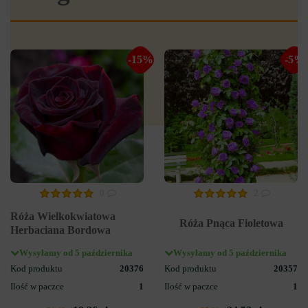
-15%
-5%
0
2
Róża Wielkokwiatowa
Róża Pnąca Fioletowa
Herbaciana Bordowa
Wysyłamy od 5 października
Wysyłamy od 5 października
Kod produktu
20376
Kod produktu
20357
Ilość w paczce
1
Ilość w paczce
1