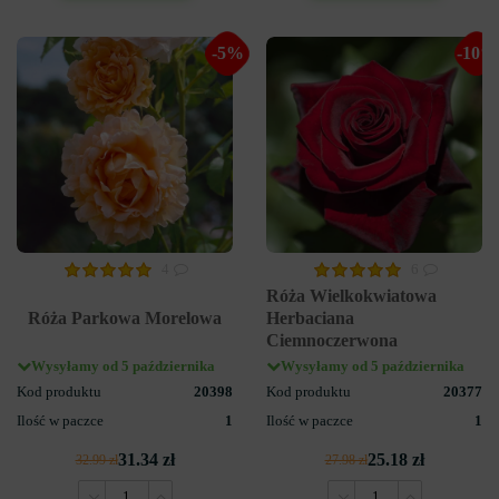
-5%
-10%
4
6
Róża Wielkokwiatowa
Róża Parkowa Morelowa
Herbaciana
Ciemnoczerwona
Wysyłamy od 5 października
Wysyłamy od 5 października
Kod produktu
20398
Kod produktu
20377
Ilość w paczce
1
Ilość w paczce
1
31.34 zł
25.18 zł
32.99 zł
27.98 zł