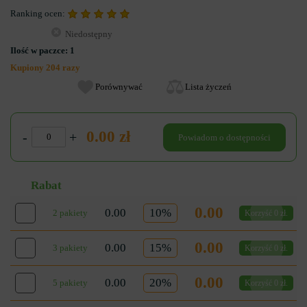
Ranking ocen:
Niedostępny
Ilość w paczce:
1
Kupiony 204 razy
Porównywać
Lista życzeń
0.00 zł
-
+
Powiadom o dostępności
Rabat
0.00
0.00
10%
2 pakiety
Korzyść 0 zł.
0.00
0.00
15%
3 pakiety
Korzyść 0 zł.
0.00
0.00
20%
5 pakiety
Korzyść 0 zł.