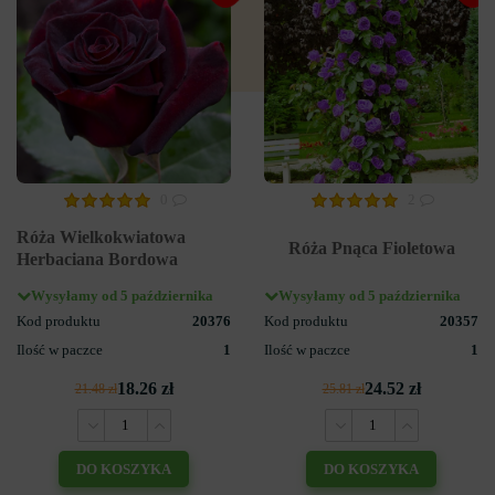
0
2
Róża Wielkokwiatowa
Róża Pnąca Fioletowa
Herbaciana Bordowa
Wysyłamy od 5 października
Wysyłamy od 5 października
Kod produktu
20376
Kod produktu
20357
Ilość w paczce
1
Ilość w paczce
1
18.26 zł
24.52 zł
21.48 zł
25.81 zł
DO KOSZYKA
DO KOSZYKA