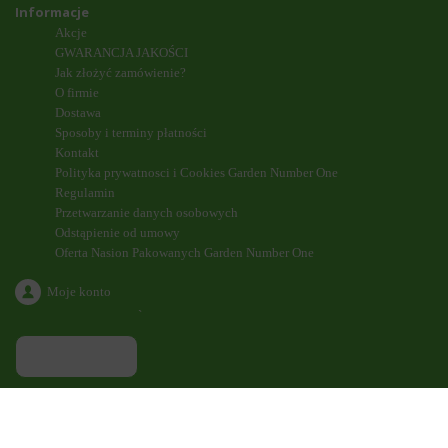
Informacje
Akcje
GWARANCJA JAKOŚCI
Jak złożyć zamówienie?
O firmie
Dostawa
Sposoby i terminy płatności
Kontakt
Polityka prywatnosci i Cookies Garden Number One
Regulamin
Przetwarzanie danych osobowych
Odstąpienie od umowy
Oferta Nasion Pakowanych Garden Number One
Moje konto
`
ODDZWONIENIE