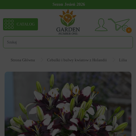
Sezon Jesień 2026
CATALOG
0
Strona Główna
Cebulki i bulwy kwiatow z Holandii
Lilia