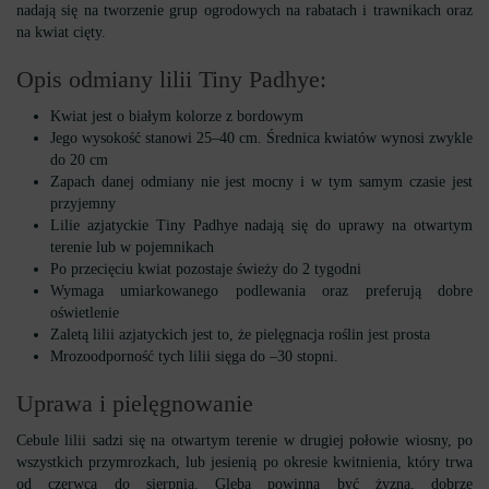
nadają się na tworzenie grup ogrodowych na rabatach i trawnikach oraz
na kwiat cięty.
Opis odmiany lilii Tiny Padhye:
Kwiat jest o białym kolorze z bordowym
Jego wysokość stanowi 25–40 cm. Średnica kwiatów wynosi zwykle
do 20 cm
Zapach danej odmiany nie jest mocny i w tym samym czasie jest
przyjemny
Lilie azjatyckie Tiny Padhye nadają się do uprawy na otwartym
terenie lub w pojemnikach
Po przecięciu kwiat pozostaje świeży do 2 tygodni
Wymaga umiarkowanego podlewania oraz preferują dobre
oświetlenie
Zaletą lilii azjatyckich jest to, że pielęgnacja roślin jest prosta
Mrozoodporność tych lilii sięga do –30 stopni.
Uprawa i pielęgnowanie
Cebule lilii sadzi się na otwartym terenie w drugiej połowie wiosny, po
wszystkich przymrozkach, lub jesienią po okresie kwitnienia, który trwa
od czerwca do sierpnia. Gleba powinna być żyzna, dobrze