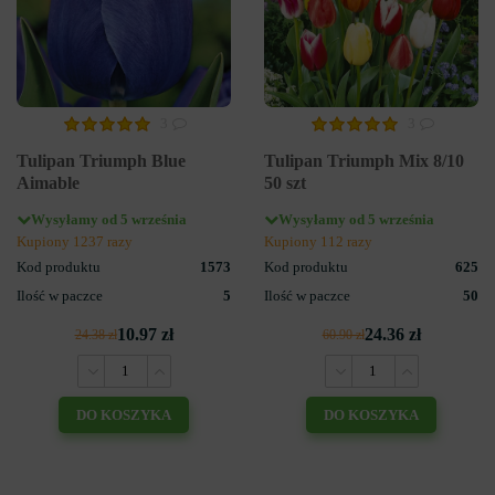
3
3
Tulipan Triumph Blue
Tulipan Triumph Mix 8/10
Aimable
50 szt
Wysyłamy od 5 września
Wysyłamy od 5 września
Kupiony 1237 razy
Kupiony 112 razy
Kod produktu
1573
Kod produktu
625
Ilość w paczce
5
Ilość w paczce
50
10.97 zł
24.36 zł
24.38 zł
60.90 zł
DO KOSZYKA
DO KOSZYKA