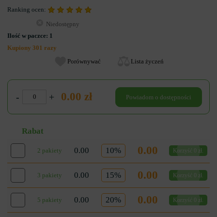
Ranking ocen:
Niedostępny
Ilość w paczce:
1
Kupiony 301 razy
Porównywać
Lista życzeń
0.00 zł
-
+
Powiadom o dostępności
Rabat
0.00
0.00
10%
2 pakiety
Korzyść 0 zł.
0.00
0.00
15%
3 pakiety
Korzyść 0 zł.
0.00
0.00
20%
5 pakiety
Korzyść 0 zł.