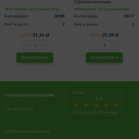
Ciemnoczerwona
Wysyłamy od 5 października
Wysyłamy od 5 października
Kod produktu
20398
Kod produktu
20377
Ilość w paczce
1
Ilość w paczce
1
31.34 zł
25.18 zł
32.99 zł
27.98 zł
DO KOSZYKA
DO KOSZYKA
Ocena:
Informacje kontaktowe
4.9
+48 483 829 023
W oparciu o 1790 recenzje
info@gardennumberone.pl