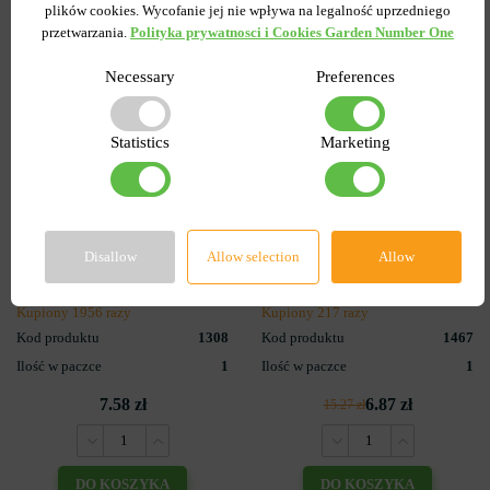
plików cookies. Wycofanie jej nie wpływa na legalność uprzedniego
przetwarzania.
Polityka prywatnosci i Cookies Garden Number One
Necessary
Preferences
Statistics
Marketing
3
0
Tulipan
Lilia OT Hybryda Pretty
Pełny+Wielokwiatowy
woman
Disallow
Allow selection
Allow
Peggy Wonder
Wysyłamy od 5 września
Wysyłamy od 5 września
Kupiony 1956 razy
Kupiony 217 razy
Kod produktu
1308
Kod produktu
1467
Ilość w paczce
1
Ilość w paczce
1
7.58 zł
6.87 zł
15.27 zł
DO KOSZYKA
DO KOSZYKA