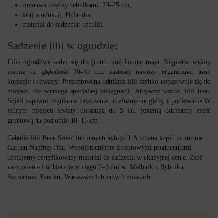
rozstawa między cebulkami: 23–25 ​​cm;
kraj produkcji: Holandia;
materiał do sadzenia: cebulki.
Sadzenie lilii w ogrodzie:
Lilie ogrodowe sadzi się do gruntu pod koniec maja. Najpierw wykop
ziemię na głębokość 30-40 cm, zastosuj nawozy organiczne, usuń
korzenie i chwasty. Prezentowana odmiana lilii szybko dopasowuje się do
miejsca, nie wymaga specjalnej pielęgnacji. Aktywny wzrost lilii Beau
Soleil zapewni regularne nawożenie, rozluźnienie gleby i podlewanie.W
jednym miejscu kwiaty dorastają do 5 lat, jesienią odcinamy część
gruntową na poziomie 10–15 cm.
Cebulki lilii Beau Soleil lub innych hybryd LA można kupić na stronie
Garden Number One. Współpracujemy z czołowymi producentami,
oferujemy certyfikowany materiał do sadzenia w okazyjnej cenie. Złóż
zamówienie i odbierz je w ciągu 2–3 dni w: Malborku, Rybniku,
Szczecinie, Sanoku, Warszawie lub innych miastach.