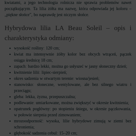
kwiatami, a jego technologia rolnicza nie sprawia problemów nawet
początkującym. Ta lilia żółta ma nazwę, która odpowiada jej koloru –
„piękne słońce”, bo naprawdę jest niczym słońce.
Hybrydowa lilia LA Beau Soleil – opis i
charakterystyka odmiany:
wysokość rośliny: 120 cm;
kwiat ma intensywnie żółty kolor bez obcych wtrąceń, pączek
osiąga średnicę 18 cm;
zapach: bardzo lekki, można go usłyszeć w jasny słoneczny dzień;
kwitnienie lilii: lipiec-sierpień;
okres sadzenia w otwartym terenie: wiosna/jesień;
stanowisko: słoneczne, wentylowane, ale bez silnego wiatru i
przeciągu;
gleba: lekka, żyzna, przepuszczalna;
podlewanie: umiarkowane, można zwiększyć w okresie kwitnienia;
opatrunek pogłówny: po stopieniu śniegu, w okresie pączkowania,
w połowie sierpnia przed zimowaniem;
mrozoodporność: wysoka, lilie hybrydowe zimują w ziemi bez
schronienia;
głębokość sadzenia cebul: 15–20 cm;