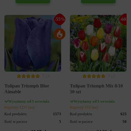
-55%
-60%
3
3
Tulipan Triumph Blue
Tulipan Triumph Mix 8/10
Aimable
50 szt
Wysyłamy od 5 września
Wysyłamy od 5 września
Kupiony 1237 razy
Kupiony 112 razy
Kod produktu
1573
Kod produktu
625
Ilość w paczce
5
Ilość w paczce
50