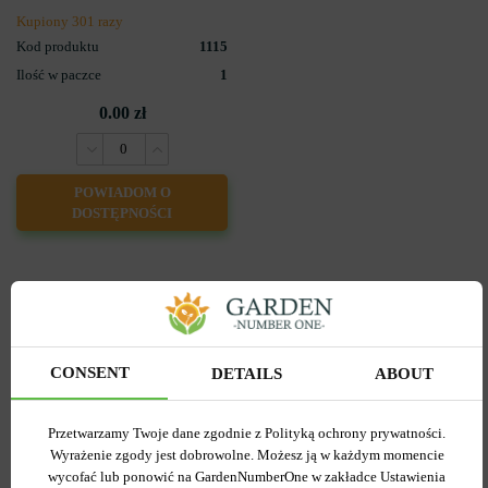
Kupiony 301 razy
Kod produktu
1115
Ilość w paczce
1
0.00 zł
POWIADOM O
DOSTĘPNOŚCI
Popularne w serwisie
CONSENT
DETAILS
ABOUT
Przetwarzamy Twoje dane zgodnie z Polityką ochrony prywatności.
Wyrażenie zgody jest dobrowolne. Możesz ją w każdym momencie
-55%
wycofać lub ponowić na GardenNumberOne w zakładce Ustawienia