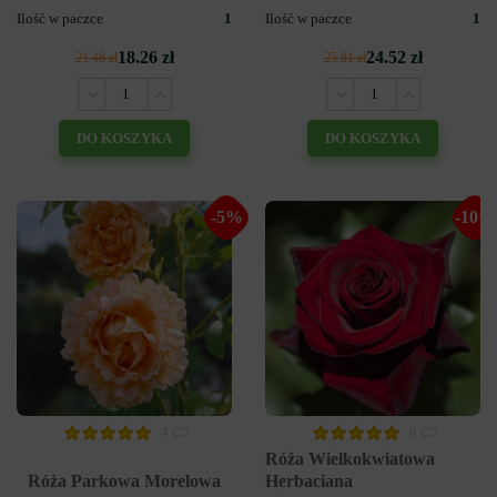
Ilość w paczce
1
Ilość w paczce
1
18.26 zł
24.52 zł
21.48 zł
25.81 zł
DO KOSZYKA
DO KOSZYKA
-5%
-10%
4
6
Róża Wielkokwiatowa
Róża Parkowa Morelowa
Herbaciana