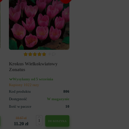
0
Krokus Wielkokwiatowy
Zonatus
Wysyłamy od 5 września
Kupiony 1022 razy
9
Kod produktu
806
e
Dostępność
W magazynie
0
Ilość w paczce
10
18.67 zł
DO KOSZYKA
11.20 zł