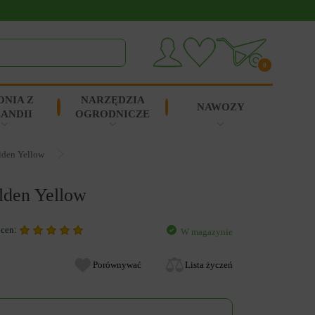
0
ONIA Z
NARZĘDZIA
NAWOZY
ANDII
OGRODNICZE
lden Yellow
lden Yellow
ocen:
W magazynie
Porównywać
Lista życzeń