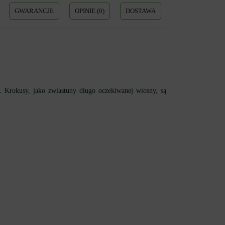
GWARANCJE
OPINIE (0)
DOSTAWA
. Krokusy, jako zwiastuny długo oczekiwanej wiosny, są