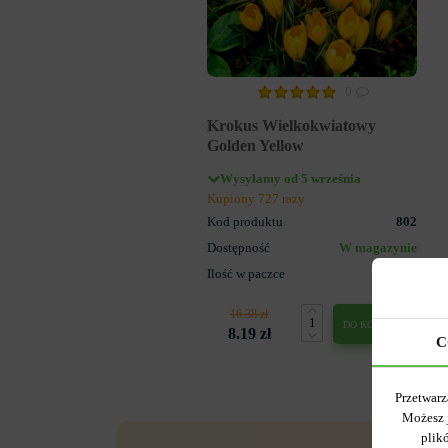
0
Krokus Wielkokwiatowy
Golden Yellow
Wysyłamy od 5 września
Kupiony 727 razy
Kod produktu
802
Dostępność
W magazynie
Ilość w paczce
5
16.38 zł
DO KOSZYKA
8.19 zł
C
Przetwarz
Możesz 
plik