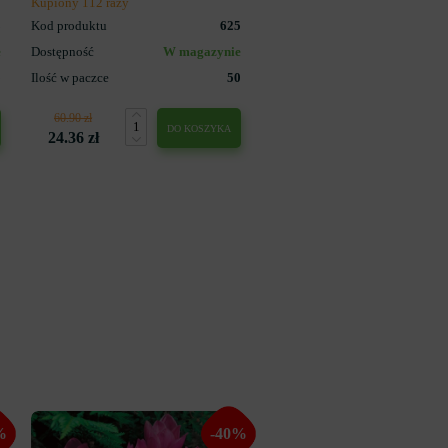
Kupiony 112 razy
3
Kod produktu
625
e
Dostępność
W magazynie
5
Ilość w paczce
50
60.90 zł
DO KOSZYKA
24.36 zł
%
-40%