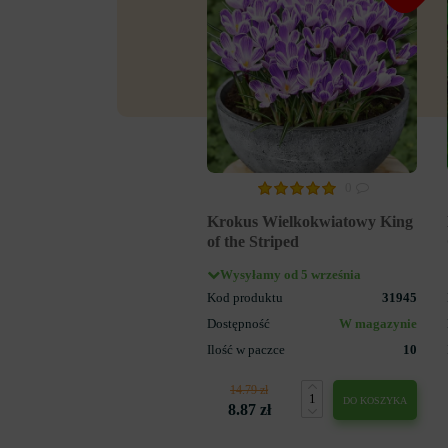
0
Krokus Wielkokwiatowy King
of the Striped
Wysyłamy od 5 września
Kod produktu
31945
Dostępność
W magazynie
Ilość w paczce
10
14.79 zł
DO KOSZYKA
8.87 zł