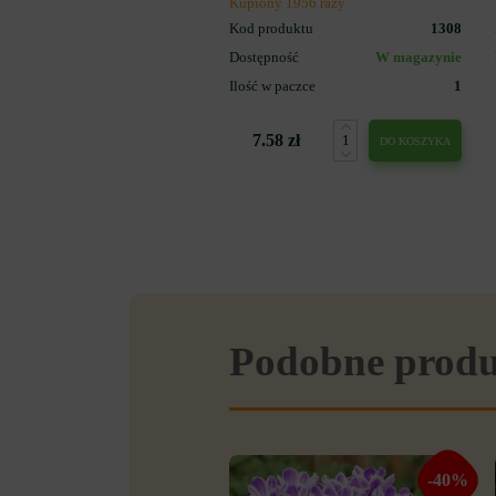
Kupiony 1956 razy
Kod produktu
1308
Dostępność
W magazynie
Ilość w paczce
1
7.58 zł
DO KOSZYKA
Podobne prod
-40%