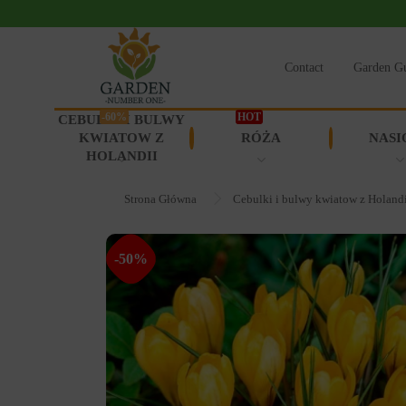
Contact
Garden G
-60%
HOT
CEBULKI I BULWY
KWIATOW Z
RÓŻA
NASI
HOLANDII
Strona Główna
Cebulki i bulwy kwiatow z Holand
-50%