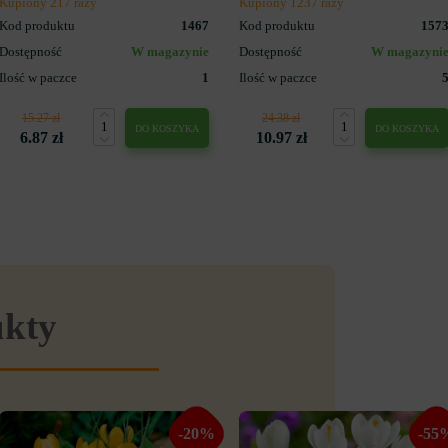
Kupiony 217 razy
Kupiony 1237 razy
Kod produktu
1467
Kod produktu
157
Dostępność
W magazynie
Dostępność
W magazyni
Ilość w paczce
1
Ilość w paczce
15.27 zł
24.38 zł
DO KOSZYKA
DO KOSZYKA
6.87 zł
10.97 zł
ukty
-20%
-55