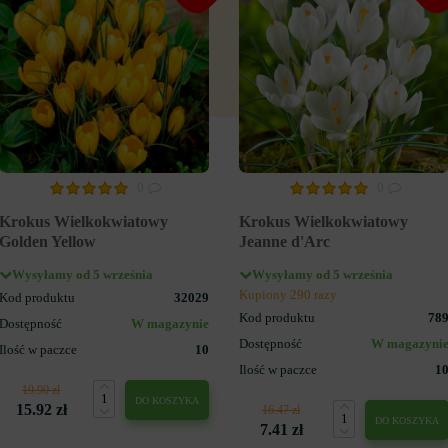
0
0
Krokus Wielkokwiatowy
Krokus Wielkokwiatowy
Golden Yellow
Jeanne d'Arc
Wysyłamy od 5 września
Wysyłamy od 5 września
Kupiony 290 razy
Kod produktu
32029
Kod produktu
78
Dostępność
W magazynie
Dostępność
W magazyni
Ilość w paczce
10
Ilość w paczce
1
19.90 zł
DO KOSZYKA
15.92 zł
16.47 zł
DO KOSZYKA
7.41 zł