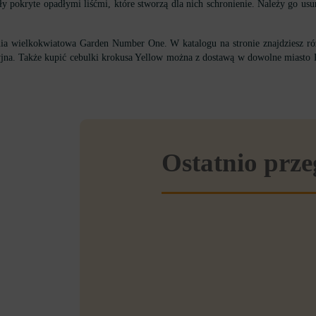
ły pokryte opadłymi liśćmi, które stworzą dla nich schronienie. Należy go us
ia wielkokwiatowa Garden Number One. W katalogu na stronie znajdziesz r
jna. Także kupić cebulki krokusa Yellow można z dostawą w dowolne miasto P
Ostatnio prz