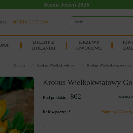
Sezon Jesień 2026
uide
OFERTA HURTOWA
BYLINY Z
KRZEWY
PIW
ONA
HOLANDII
OWOCOWE
HOL
ii
Krokus
Krokus Wielkokwitowy
Krokus Wielkokwiatowy Go
Krokus Wielkokwiatowy Go
802
Ranking 
Kod produktu:
Ilość w paczce:
5
Kupiony 727 razy