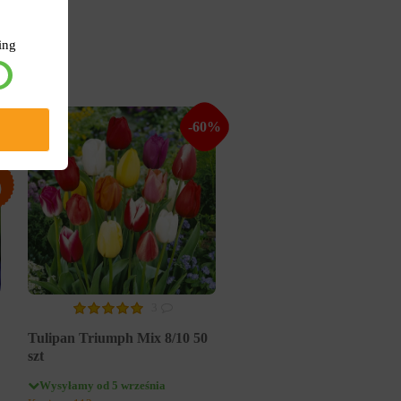
ing
%
-60%
3
Tulipan Triumph Mix 8/10 50
szt
Wysyłamy od 5 września