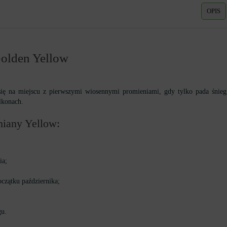
OPIS
olden Yellow
się na miejscu z pierwszymi wiosennymi promieniami, gdy tylko pada śnieg
lkonach.
iany Yellow:
ia;
czątku października;
gu.