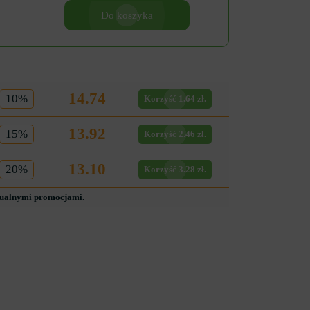
Do koszyka
14.74
10%
Korzyść 1.64 zł.
13.92
15%
Korzyść 2.46 zł.
13.10
20%
Korzyść 3.28 zł.
tualnymi promocjami.