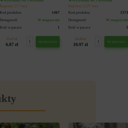
Wysyłamy od 5 września
Wysyłamy od 5 września
Kupiony 217 razy
Kupiony 1237 razy
Kod produktu
1467
Kod produktu
157
Dostępność
W magazynie
Dostępność
W magazyni
Ilość w paczce
1
Ilość w paczce
15.27 zł
24.38 zł
DO KOSZYKA
DO KOSZYKA
6.87 zł
10.97 zł
ukty