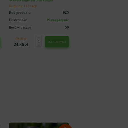
Wysyłamy od 5 września
Kupiony 112 razy
3
Kod produktu
625
e
Dostępność
W magazynie
5
Ilość w paczce
50
60.90 zł
DO KOSZYKA
24.36 zł