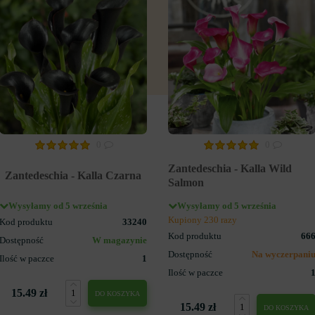
0
0
Zantedeschia - Kalla Wild
Zantedeschia - Kalla Czarna
Salmon
Wysyłamy od 5 września
Wysyłamy od 5 września
Kupiony 230 razy
Kod produktu
33240
Kod produktu
66
Dostępność
W magazynie
Dostępność
Na wyczerpani
Ilość w paczce
1
Ilość w paczce
15.49 zł
DO KOSZYKA
15.49 zł
DO KOSZYKA