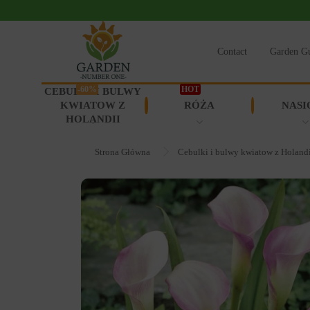
Contact
Garden G
-60%
HOT
CEBULKI I BULWY
KWIATOW Z
RÓŻA
NASI
HOLANDII
Strona Główna
Cebulki i bulwy kwiatow z Holand