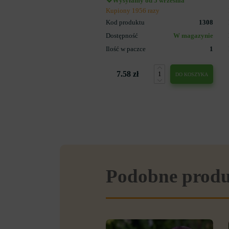
Wysyłamy od 5 września
Kupiony 1956 razy
Kod produktu
1308
Dostępność
W magazynie
Ilość w paczce
1
7.58 zł
DO KOSZYKA
Podobne prod