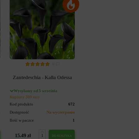
0
Zantedeschia - Kalla Odessa
Wysyłamy od 5 września
Kupiony 369 razy
6
Kod produktu
672
u
Dostępność
Na wyczerpaniu
1
Ilość w paczce
1
15.49 zł
DO KOSZYKA