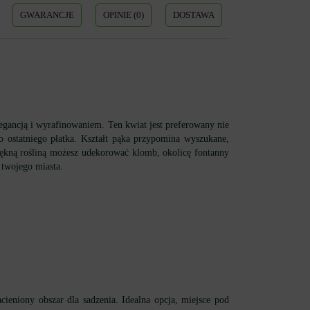
GWARANCJE
OPINIE (0)
DOSTAWA
egancją i wyrafinowaniem. Ten kwiat jest preferowany nie
o ostatniego płatka. Kształt pąka przypomina wyszukane,
 piękną rośliną możesz udekorować klomb, okolicę fontanny
 twojego miasta.
ieniony obszar dla sadzenia. Idealna opcja, miejsce pod