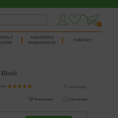
0
ONIA Z
NARZĘDZIA
NAWOZY
ANDII
OGRODNICZE
 Blush
ocen:
Niedostępny
Porównywać
Lista życzeń