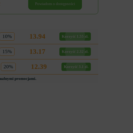
ł
Powiadom o dostępności
13.94
10%
Korzyść 1.55 zł.
13.17
15%
Korzyść 2.32 zł.
12.39
20%
Korzyść 3.1 zł.
tualnymi promocjami.