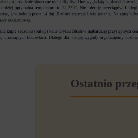
atła, a promienie słoneczne nie paliły liści.One wyglądają bardzo efektownie,
ajbardziej optymalna temperatura to 22-23°C. Nie toleruje przeciągów. Łodyg
iesiąc, a w pokoju przez 14 dni. Rośliny zrzucają liście jesienią. Na zimę 
rawy szklarniowej.
kupić sadzonki (bulwy) kalii Crystal Blush w najbardziej przystępnych cena
iej urodzajnych hodowlach. Dlatego dla Twojej wygody organizujemy dosta
Ostatnio prz