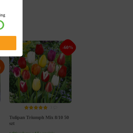
ing
%
-60%
3
Tulipan Triumph Mix 8/10 50
szt