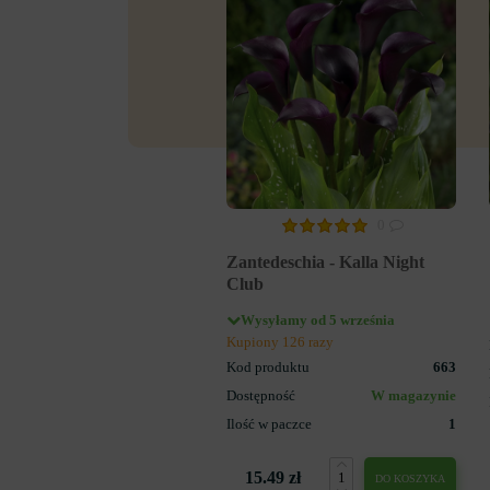
0
Zantedeschia - Kalla Night
Club
Wysyłamy od 5 września
Kupiony 126 razy
Kod produktu
663
Dostępność
W magazynie
Ilość w paczce
1
15.49 zł
DO KOSZYKA