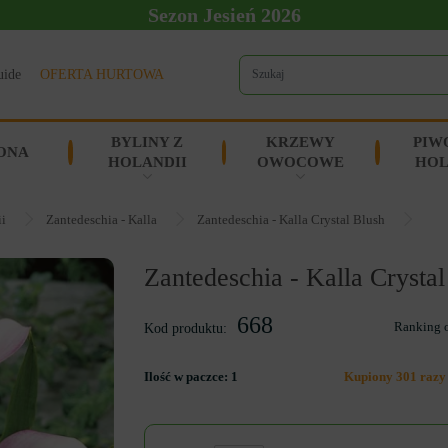
Sezon Jesień 2026
uide
OFERTA HURTOWA
BYLINY Z
KRZEWY
PIW
ONA
HOLANDII
OWOCOWE
HOL
ii
Zantedeschia - Kalla
Zantedeschia - Kalla Crystal Blush
Zantedeschia - Kalla Crystal
668
Ranking 
Kod produktu:
Ilość w paczce:
1
Kupiony 301 razy