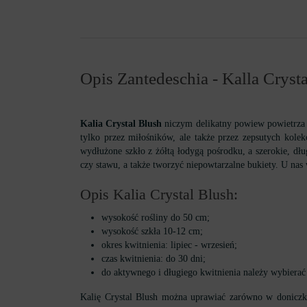
Opis Zantedeschia - Kalla Cryst
Kalia Crystal Blush
niczym delikatny powiew powietrza o
tylko przez miłośników, ale także przez zepsutych kole
wydłużone szkło z żółtą łodygą pośrodku, a szerokie, dłu
czy stawu, a także tworzyć niepowtarzalne bukiety. U nas
Opis Kalia Crystal Blush:
wysokość rośliny do 50 cm;
wysokość szkła 10-12 cm;
okres kwitnienia: lipiec - wrzesień;
czas kwitnienia: do 30 dni;
do aktywnego i długiego kwitnienia należy wybierać 
Kalię Crystal Blush można uprawiać zarówno w doniczkac