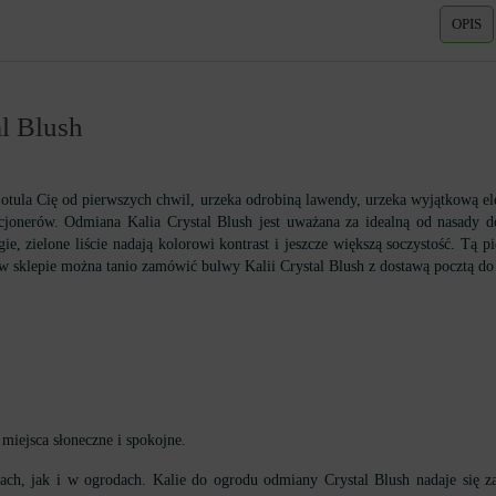
OPIS
al Blush
tula Cię od pierwszych chwil, urzeka odrobiną lawendy, urzeka wyjątkową el
kcjonerów. Odmiana Kalia Crystal Blush jest uważana za idealną od nasady d
gie, zielone liście nadają kolorowi kontrast i jeszcze większą soczystość. Tą
 w sklepie można tanio zamówić bulwy Kalii Crystal Blush z dostawą pocztą do
miejsca słoneczne i spokojne.
h, jak i w ogrodach. Kalie do ogrodu odmiany Crystal Blush nadaje się zac