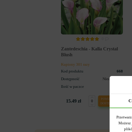
0
Zantedeschia - Kalla Crystal
Blush
Kupiony 301 razy
Kod produktu
668
Dostępność
Niedostępny
Ilość w paczce
1
POWIADOM O
15.49 zł
C
DOSTĘPNOŚCI
Przetwarz
Możesz 
plik