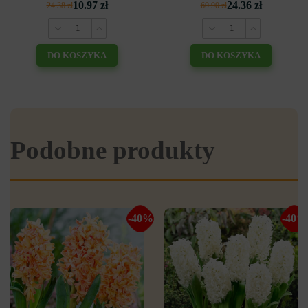
10.97 zł
24.36 zł
24.38 zł
60.90 zł
DO KOSZYKA
DO KOSZYKA
Podobne produkty
-40%
-40%