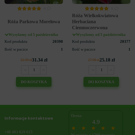
4
6
Róża Wielkokwiatowa
Róża Parkowa Morelowa
Herbaciana
Ciemnoczerwona
Wysyłamy od 5 października
Wysyłamy od 5 października
Kod produktu
20398
Kod produktu
20377
Ilość w paczce
1
Ilość w paczce
1
31.34 zł
25.18 zł
32.99 zł
27.98 zł
DO KOSZYKA
DO KOSZYKA
Ocena:
Informacje kontaktowe
4.9
+48 483 829 023
W oparciu o 1790 recenzje