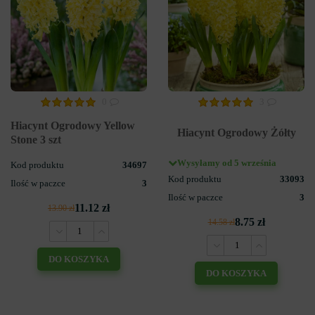
0
3
Hiacynt Ogrodowy Yellow
Hiacynt Ogrodowy Żółty
Stone 3 szt
Wysyłamy od 5 września
Kod produktu
34697
Kod produktu
33093
Ilość w paczce
3
Ilość w paczce
3
11.12 zł
13.90 zł
8.75 zł
14.58 zł
DO KOSZYKA
DO KOSZYKA