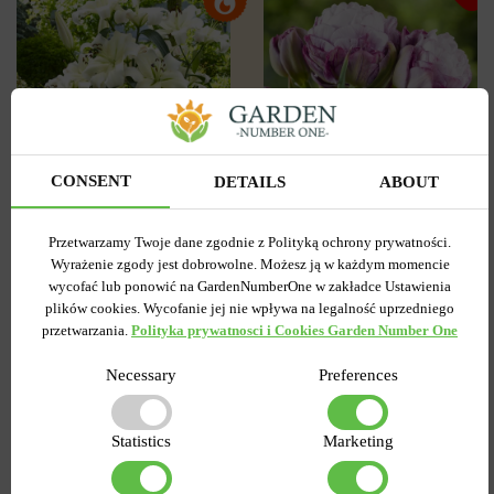
CONSENT
DETAILS
ABOUT
3
0
Tulipan
Lilia OT Hybryda Pretty
Przetwarzamy Twoje dane zgodnie z Polityką ochrony prywatności.
Pełny+Wielokwiatowy
woman
Wyrażenie zgody jest dobrowolne. Możesz ją w każdym momencie
Peggy Wonder
wycofać lub ponowić na GardenNumberOne w zakładce Ustawienia
Wysyłamy od 5 września
Wysyłamy od 5 września
plików cookies. Wycofanie jej nie wpływa na legalność uprzedniego
Kupiony 1956 razy
Kupiony 217 razy
przetwarzania.
Polityka prywatnosci i Cookies Garden Number One
Kod produktu
1308
Kod produktu
1467
Ilość w paczce
Necessary
1
Ilość w paczce
Preferences
1
7.58 zł
6.87 zł
15.27 zł
Statistics
Marketing
DO KOSZYKA
DO KOSZYKA