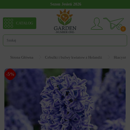
Sezon Jesień 2026
CATALOG
0
Strona Główna
Cebulki i bulwy kwiatow z Holandii
Hiacynt
-5%