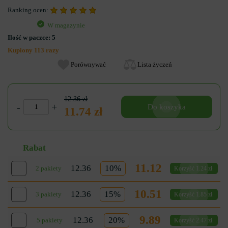
Ranking ocen:
W magazynie
Ilość w paczce:
5
Kupiony 113 razy
Porównywać
Lista życzeń
12.36 zł
-
+
Do koszyka
11.74 zł
Rabat
11.12
12.36
10%
2 pakiety
Korzyść 1.24 zł.
10.51
12.36
15%
3 pakiety
Korzyść 1.85 zł.
9.89
12.36
20%
5 pakiety
Korzyść 2.47 zł.