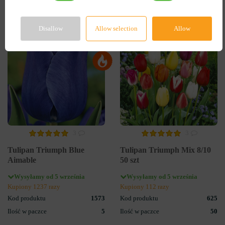
Disallow
Allow selection
Allow
-55%
-60%
3
3
Tulipan Triumph Blue
Tulipan Triumph Mix 8/10
Aimable
50 szt
Wysyłamy od 5 września
Wysyłamy od 5 września
Kupiony 1237 razy
Kupiony 112 razy
Kod produktu
1573
Kod produktu
625
Ilość w paczce
5
Ilość w paczce
50