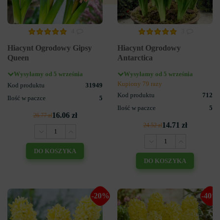
4
3
Hiacynt Ogrodowy Gipsy
Hiacynt Ogrodowy
Queen
Antarctica
Wysyłamy od 5 września
Wysyłamy od 5 września
Kupiony 79 razy
Kod produktu
31949
Kod produktu
712
Ilość w paczce
5
Ilość w paczce
5
16.06 zł
26.77 zł
14.71 zł
24.52 zł
DO KOSZYKA
DO KOSZYKA
-20%
-40%