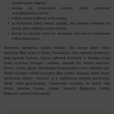
umiarkowanie wilgotna;
wiosną, po rozpoczęciu wzrostu, należy zastosować
wieloskładnikowy nawóz;
rośliny należy podlewać suchą wiosną;
po kwitnieniu należy usunąć szypułki, aby zapobiec tworzeniu się
nasion, które osłabiają wzrost cebulek;
hiacynt tej odmiany może być uprawiany jako łatwa w utrzymaniu
roślina doniczkowa.
Hurtownia ogrodnicza Garden Number One oferuje kupić cebule
hiacyntów Blue Jacket w Polsce. Prowadzimy także sprzedaż detaliczną i
małą sprzedaż hurtową. Oprócz sadzonek hiacyntów w katalogu naszej
strony są byliny kwitnące i ozdobne, sadzonki róż, drzewa owocowe,
krzewy, rośliny iglaste, dla każdego towaru podana cena i dokładny opis.
Można też kupić cebulki hiacyntów Blue Jacket z dostawą -należy złożyć
zamówienie online i otrzymać je w najbliższym urzędzie pocztowym.
Jakość roślin gwarantujemy. Zamówienia wysyłamy na terenie całej
Polski: Wrocław, Poznań, Gdańsk, Szczecin, Bydgoszcz, Lublin,
Białystok i innych miejscowości.