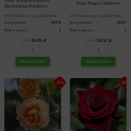
Róża Wielkokwiatowa
Róża Pnąca Fioletowa
Herbaciana Bordowa
Wysyłamy od 5 października
Wysyłamy od 5 października
Kod produktu
20376
Kod produktu
20357
Ilość w paczce
1
Ilość w paczce
1
18.26 zł
24.52 zł
21.48 zł
25.81 zł
DO KOSZYKA
DO KOSZYKA
-5%
-10%