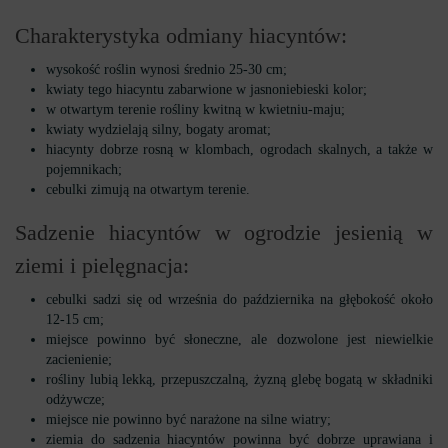
Charakterystyka odmiany hiacyntów:
wysokość roślin wynosi średnio 25-30 cm;
kwiaty tego hiacyntu zabarwione w jasnoniebieski kolor;
w otwartym terenie rośliny kwitną w kwietniu-maju;
kwiaty wydzielają silny, bogaty aromat;
hiacynty dobrze rosną w klombach, ogrodach skalnych, a także w
pojemnikach;
cebulki zimują na otwartym terenie.
Sadzenie hiacyntów w ogrodzie jesienią w
ziemi i pielęgnacja:
cebulki sadzi się od września do października na głębokość około
12-15 cm;
miejsce powinno być słoneczne, ale dozwolone jest niewielkie
zacienienie;
rośliny lubią lekką, przepuszczalną, żyzną glebę bogatą w składniki
odżywcze;
miejsce nie powinno być narażone na silne wiatry;
ziemia do sadzenia hiacyntów powinna być dobrze uprawiana i