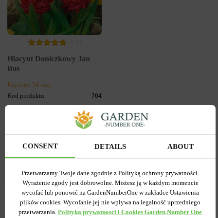
0
Hiacynt Doniczkowy Jan
Bos
Kupiony 54 razy
Kod produktu
704
Ilość w paczce
1
12.00 zł
CONSENT
DETAILS
ABOUT
POWIADOM O
DOSTĘPNOŚCI
Przetwarzamy Twoje dane zgodnie z Polityką ochrony prywatności.
Wyrażenie zgody jest dobrowolne. Możesz ją w każdym momencie
wycofać lub ponowić na GardenNumberOne w zakładce Ustawienia
plików cookies. Wycofanie jej nie wpływa na legalność uprzedniego
przetwarzania.
Polityka prywatnosci i Cookies Garden Number One