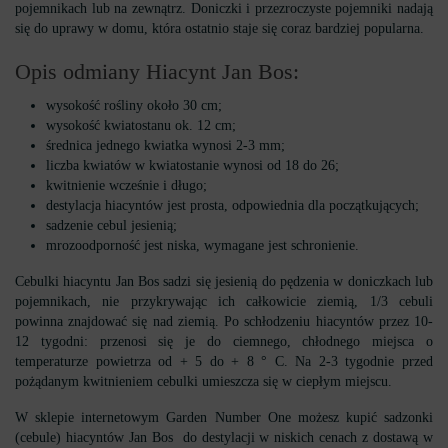
pojemnikach lub na zewnątrz. Doniczki i przezroczyste pojemniki nadają
się do uprawy w domu, która ostatnio staje się coraz bardziej popularna.
Opis odmiany Hiacynt Jan Bos:
wysokość rośliny około 30 cm;
wysokość kwiatostanu ok. 12 cm;
średnica jednego kwiatka wynosi 2-3 mm;
liczba kwiatów w kwiatostanie wynosi od 18 do 26;
kwitnienie wcześnie i długo;
destylacja hiacyntów jest prosta, odpowiednia dla początkujących;
sadzenie cebul jesienią;
mrozoodporność jest niska, wymagane jest schronienie.
Cebulki hiacyntu Jan Bos sadzi się jesienią do pędzenia w doniczkach lub
pojemnikach, nie przykrywając ich całkowicie ziemią, 1/3 cebuli
powinna znajdować się nad ziemią. Po schłodzeniu hiacyntów przez 10-
12 tygodni: przenosi się je do ciemnego, chłodnego miejsca o
temperaturze powietrza od + 5 do + 8 ° C. Na 2-3 tygodnie przed
pożądanym kwitnieniem cebulki umieszcza się w ciepłym miejscu.
W sklepie internetowym Garden Number One możesz kupić sadzonki
(cebule) hiacyntów Jan Bos do destylacji w niskich cenach z dostawą w