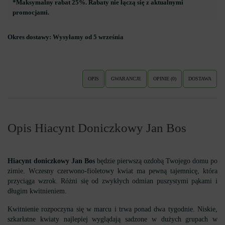
*Maksymalny rabat 25%. Rabaty nie łączą się z aktualnymi
promocjami.
Okres dostawy:
Wysyłamy od 5 września
OPIS
GWARANCJE
OPINIE (0)
DOSTAWA
Opis Hiacynt Doniczkowy Jan Bos
Hiacynt doniczkowy Jan Bos
będzie pierwszą ozdobą Twojego domu po
zimie. Wczesny czerwono-fioletowy kwiat ma pewną tajemnicę, która
przyciąga wzrok. Różni się od zwykłych odmian puszystymi pąkami i
długim kwitnieniem.
Kwitnienie rozpoczyna się w marcu i trwa ponad dwa tygodnie. Niskie,
szkarłatne kwiaty najlepiej wyglądają sadzone w dużych grupach w