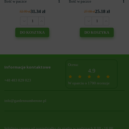
Ilość w paczce
1
Ilość w paczce
1
31.34 zł
25.18 zł
32.99 zł
27.98 zł
DO KOSZYKA
DO KOSZYKA
Ocena:
Informacje kontaktowe
4.9
+48 483 829 023
W oparciu o 1790 recenzje
info@gardennumberone.pl
Infolinia czynna od poniedziałku do piątku w godzinach 8:00 - 16:00