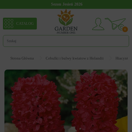
Sezon Jesień 2026
CATALOG
0
Strona Główna
Cebulki i bulwy kwiatow z Holandii
Hiacynt