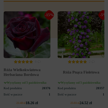
-15%
-5%
0
2
Róża Wielkokwiatowa
Róża Pnąca Fioletowa
Herbaciana Bordowa
Wysyłamy od 5 października
Wysyłamy od 5 października
Kod produktu
20376
Kod produktu
20357
Ilość w paczce
1
Ilość w paczce
1
18.26 zł
24.52 zł
21.48 zł
25.81 zł