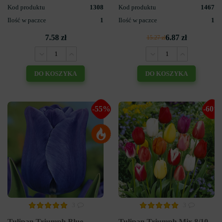
Kod produktu
1308
Kod produktu
1467
Ilość w paczce
1
Ilość w paczce
1
7.58 zł
6.87 zł
15.27 zł
DO KOSZYKA
DO KOSZYKA
-55%
-60%
3
3
Tulipan Triumph Blue
Tulipan Triumph Mix 8/10