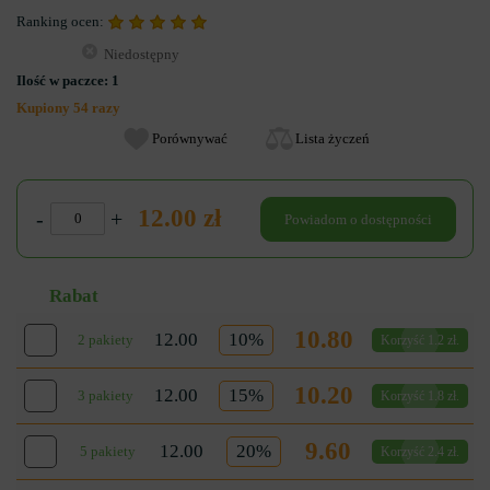
Ranking ocen:
Niedostępny
Ilość w paczce:
1
Kupiony 54 razy
Porównywać
Lista życzeń
12.00 zł
-
+
Powiadom o dostępności
Rabat
10.80
12.00
10%
2 pakiety
Korzyść 1.2 zł.
10.20
12.00
15%
3 pakiety
Korzyść 1.8 zł.
9.60
12.00
20%
5 pakiety
Korzyść 2.4 zł.