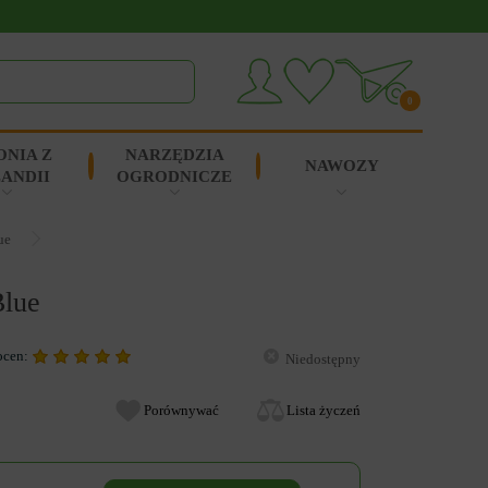
0
ONIA Z
NARZĘDZIA
NAWOZY
ANDII
OGRODNICZE
ue
Blue
ocen:
Niedostępny
Porównywać
Lista życzeń