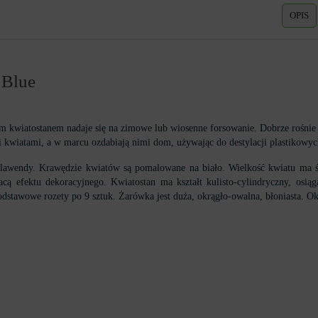
OPIS
 Blue
 kwiatostanem nadaje się na zimowe lub wiosenne forsowanie. Dobrze rośnie 
 kwiatami, a w marcu ozdabiają nimi dom, używając do destylacji plastikowy
 lawendy. Krawędzie kwiatów są pomalowane na biało. Wielkość kwiatu ma śr
acą efektu dekoracyjnego. Kwiatostan ma kształt kulisto-cylindryczny, osią
dstawowe rozety po 9 sztuk. Żarówka jest duża, okrągło-owalna, błoniasta. Ok