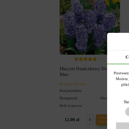
C
0
Hiacynt Doniczkowy Delft
Przetwarz
Blue
Możesz 
Kupiony 50 razy
plik
Kod produktu
703
Dostępność
Niedostępny
Ne
Ilość w paczce
1
POWIADOM O
12.00 zł
DOSTĘPNOŚCI