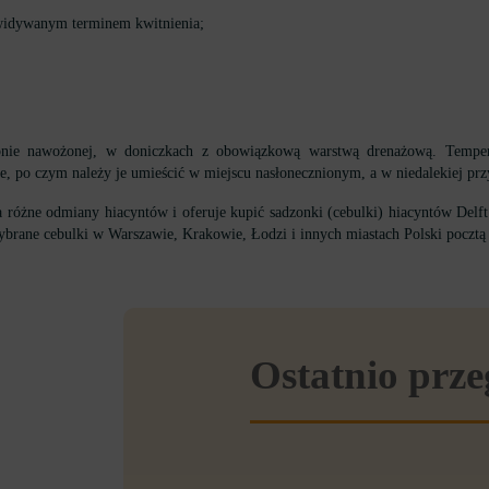
zewidywanym terminem kwitnienia;
ępnie nawożonej, w doniczkach z obowiązkową warstwą drenażową. Tempera
 po czym należy je umieścić w miejscu nasłonecznionym, a w niedalekiej przys
różne odmiany hiacyntów i oferuje kupić sadzonki (cebulki) hiacyntów Delf
brane cebulki w Warszawie, Krakowie, Łodzi i innych miastach Polski pocztą
Ostatnio prz