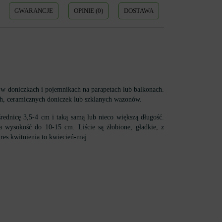
GWARANCJE
OPINIE (0)
DOSTAWA
w doniczkach i pojemnikach na parapetach lub balkonach.
ch, ceramicznych doniczek lub szklanych wazonów.
ednicę 3,5-4 cm i taką samą lub nieco większą długość.
ga wysokość do 10-15 cm. Liście są żłobione, gładkie, z
res kwitnienia to kwiecień-maj.