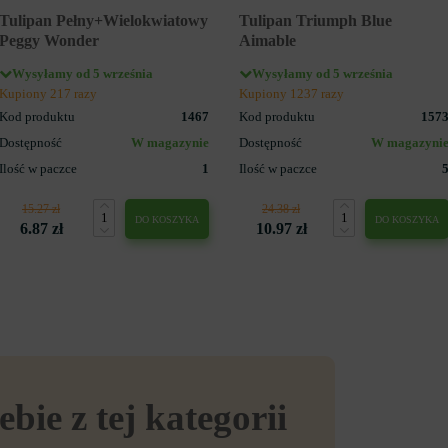
Tulipan Pełny+Wielokwiatowy
Tulipan Triumph Blue
Peggy Wonder
Aimable
Wysyłamy od 5 września
Wysyłamy od 5 września
Kupiony 217 razy
Kupiony 1237 razy
Kod produktu
1467
Kod produktu
157
Dostępność
W magazynie
Dostępność
W magazyni
Ilość w paczce
1
Ilość w paczce
15.27 zł
24.38 zł
DO KOSZYKA
DO KOSZYKA
6.87 zł
10.97 zł
ebie z tej kategorii