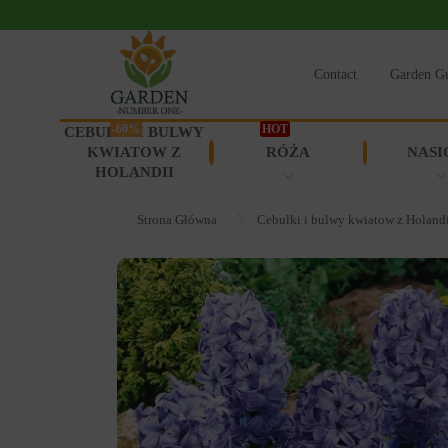
Contact
Garden G
-60%
HOT
CEBULKI I BULWY
KWIATOW Z
RÓŻA
NASI
HOLANDII
Strona Główna
Cebulki i bulwy kwiatow z Holand