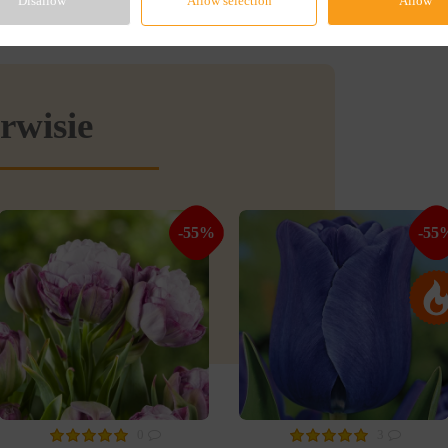
Disallow
Allow selection
Allow
rwisie
-55%
-55
0
3