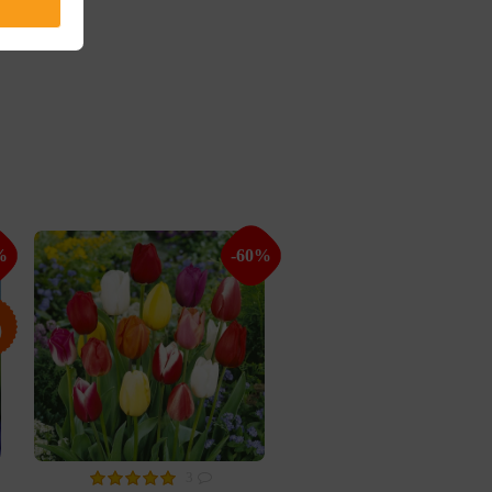
%
-60%
3