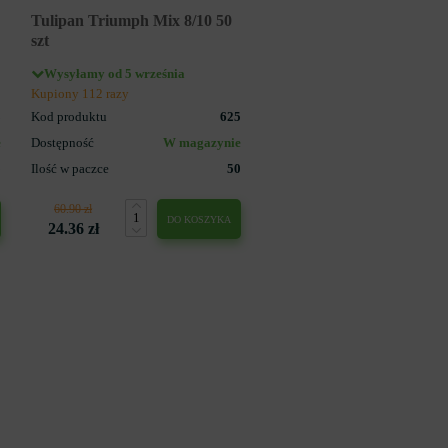
Tulipan Triumph Mix 8/10 50
szt
Wysyłamy od 5 września
Kupiony 112 razy
3
Kod produktu
625
e
Dostępność
W magazynie
5
Ilość w paczce
50
60.90 zł
DO KOSZYKA
24.36 zł