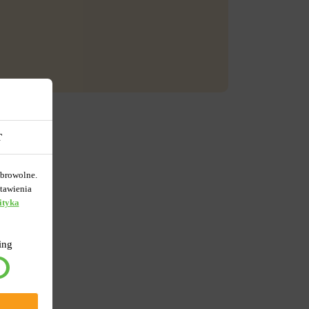
T
obrowolne.
tawienia
ityka
ing