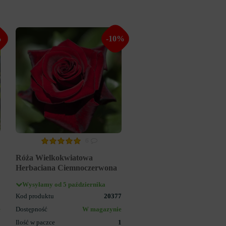
%
-10%
6
Róża Wielkokwiatowa
Herbaciana Ciemnoczerwona
Wysyłamy od 5 października
8
Kod produktu
20377
e
Dostępność
W magazynie
1
Ilość w paczce
1