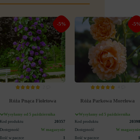
-5%
-5
2
4
Róża Pnąca Fioletowa
Róża Parkowa Morelowa
Wysyłamy od 5 października
Wysyłamy od 5 października
Kod produktu
20357
Kod produktu
2039
Dostępność
W magazynie
Dostępność
W magazyni
Ilość w paczce
1
Ilość w paczce