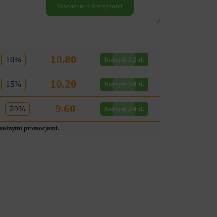
ł
Powiadom o dostępności
10.80
10%
Korzyść 1.2 zł.
10.20
15%
Korzyść 1.8 zł.
9.60
20%
Korzyść 2.4 zł.
tualnymi promocjami.