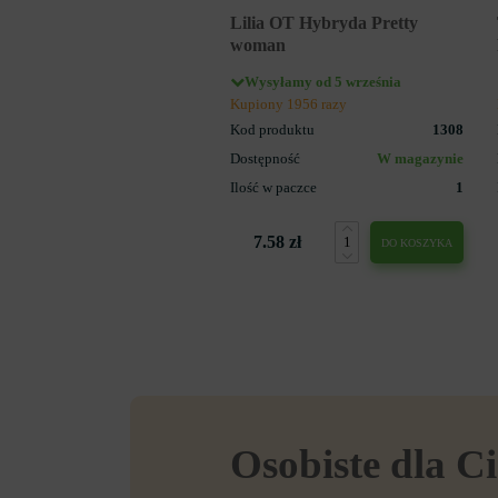
Lilia OT Hybryda Pretty
woman
Wysyłamy od 5 września
Kupiony 1956 razy
Kod produktu
1308
Dostępność
W magazynie
Ilość w paczce
1
7.58 zł
DO KOSZYKA
Osobiste dla Ci