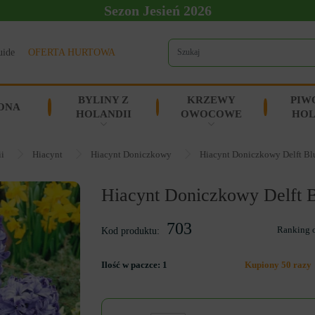
Sezon Jesień 2026
uide
OFERTA HURTOWA
BYLINY Z
KRZEWY
PIW
ONA
HOLANDII
OWOCOWE
HOL
ii
Hiacynt
Hiacynt Doniczkowy
Hiacynt Doniczkowy Delft Bl
Hiacynt Doniczkowy Delft 
703
Ranking 
Kod produktu:
Ilość w paczce:
1
Kupiony 50 razy