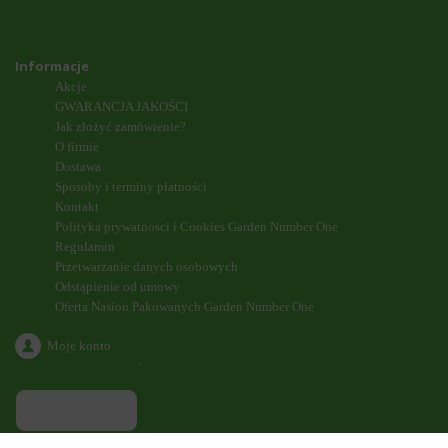
Informacje
Akcje
GWARANCJA JAKOŚCI
Jak złożyć zamówienie?
O firmie
Dostawa
Sposoby i terminy płatności
Kontakt
Polityka prywatnosci i Cookies Garden Number One
Regulamin
Przetwarzanie danych osobowych
Odstąpienie od umowy
Oferta Nasion Pakowanych Garden Number One
Moje konto
`
ODDZWONIENIE