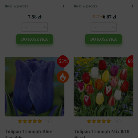
Ilość w paczce
1
Ilość w paczce
1
7.58 zł
6.87 zł
15.27 zł
DO KOSZYKA
DO KOSZYKA
-55%
-60%
3
3
Tulipan Triumph Blue
Tulipan Triumph Mix 8/10
Aimable
50 szt