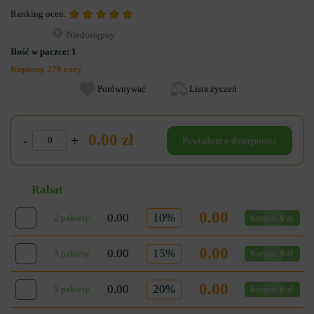
Ranking ocen:
Niedostępny
Ilość w paczce:
1
Kupiony 279 razy
Porównywać
Lista życzeń
0.00 zł
-
+
Powiadom o dostępności
Rabat
0.00
0.00
10%
2 pakiety
Korzyść 0 zł.
0.00
0.00
15%
3 pakiety
Korzyść 0 zł.
0.00
0.00
20%
5 pakiety
Korzyść 0 zł.