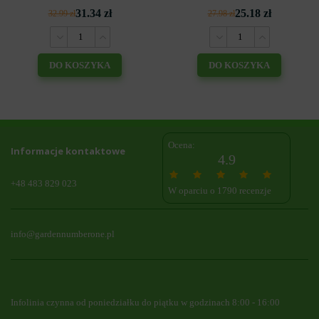
31.34 zł
25.18 zł
32.99 zł
27.98 zł
DO KOSZYKA
DO KOSZYKA
Ocena:
Informacje kontaktowe
4.9
+48 483 829 023
W oparciu o 1790 recenzje
info@gardennumberone.pl
Infolinia czynna od poniedziałku do piątku w godzinach 8:00 - 16:00