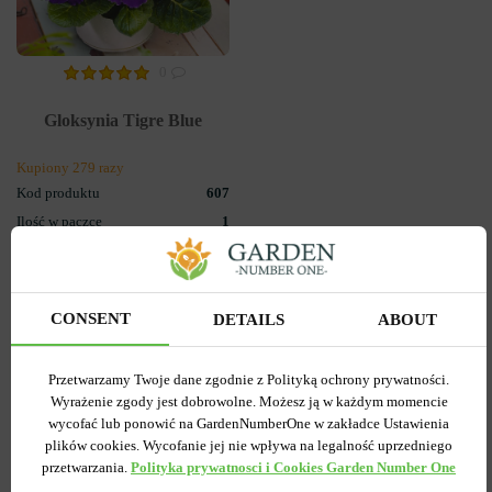
0
Gloksynia Tigre Blue
Kupiony 279 razy
Kod produktu
607
Ilość w paczce
1
0.00 zł
CONSENT
DETAILS
ABOUT
POWIADOM O
DOSTĘPNOŚCI
Przetwarzamy Twoje dane zgodnie z Polityką ochrony prywatności.
Wyrażenie zgody jest dobrowolne. Możesz ją w każdym momencie
wycofać lub ponowić na GardenNumberOne w zakładce Ustawienia
plików cookies. Wycofanie jej nie wpływa na legalność uprzedniego
przetwarzania.
Polityka prywatnosci i Cookies Garden Number One