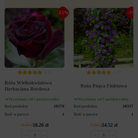
-15%
-5%
0
2
Róża Wielkokwiatowa
Róża Pnąca Fioletowa
Herbaciana Bordowa
Wysyłamy od 5 października
Wysyłamy od 5 października
Kod produktu
20376
Kod produktu
20357
Ilość w paczce
1
Ilość w paczce
1
18.26 zł
24.52 zł
21.48 zł
25.81 zł