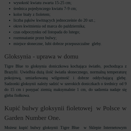
wysokość kwiatu zwarta 15-25 cm;
średnica pojedynczego kwiatu 7-9 cm;
kolor biały z fioletem;
liczba pąków kwitnących jednocześnie do 20 szt.;
okres kwitnienia od marca do października;
czas odpoczynku od listopada do lutego;
rozmnażanie przez bulwy;
miejsce słoneczne, lubi dobrze przepuszczalne gleby.
Gloksynia - uprawa w domu
Tigre Blue to gloksynia doniczkowa kochająca światło, pochodząca z
Brazylii. Uwielbia dużą ilość światła słonecznego, normalną temperaturę
pokojową, umiarkowaną wilgotność i dobrze oddychającą glebę.
Sadzonki gloksynii należy sadzić w szerokich doniczkach o średnicy od 9
do 15 cm i posypać ziemią maksymalnie 1 cm, do sadzenia nadaje się
gleba fiołkowa.
Kupić bulwy gloksynii fioletowej w Polsce w
Garden Number One.
Możesz kupić bulwy gloksynii Tigre Blue w Sklepie Internetowym