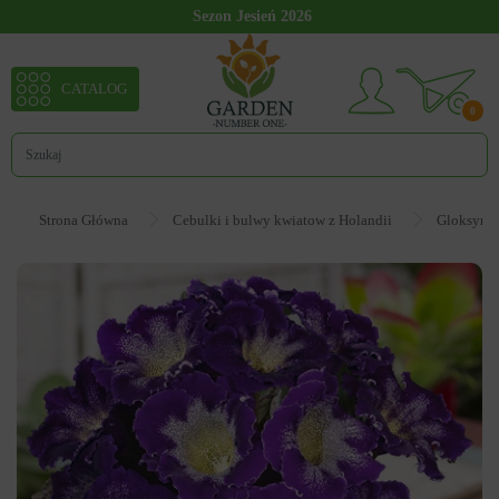
Sezon Jesień 2026
CATALOG
0
Strona Główna
Cebulki i bulwy kwiatow z Holandii
Gloksynia