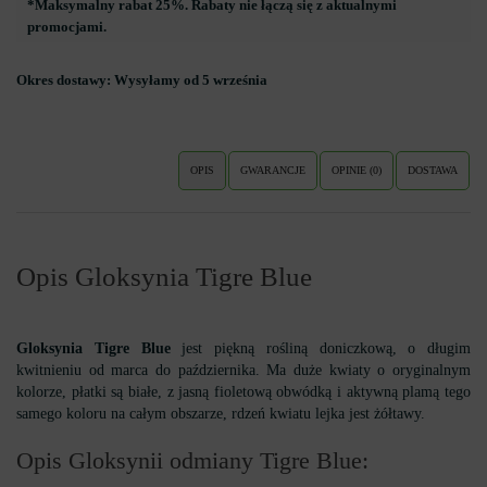
*Maksymalny rabat 25%. Rabaty nie łączą się z aktualnymi
promocjami.
Okres dostawy:
Wysyłamy od 5 września
OPIS
GWARANCJE
OPINIE (0)
DOSTAWA
Opis Gloksynia Tigre Blue
Gloksynia Tigre Blue
jest piękną rośliną doniczkową, o długim
kwitnieniu od marca do października. Ma duże kwiaty o oryginalnym
kolorze, płatki są białe, z jasną fioletową obwódką i aktywną plamą tego
samego koloru na całym obszarze, rdzeń kwiatu lejka jest żółtawy.
Opis Gloksynii odmiany Tigre Blue: