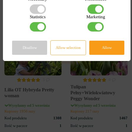
Statistics
Marketing
-55%
Disallow
Allow selection
Allow
3
0
Tulipan
Lilia OT Hybryda Pretty
Pełny+Wielokwiatowy
woman
Peggy Wonder
Wysyłamy od 5 września
Wysyłamy od 5 września
Kupiony 1956 razy
Kupiony 217 razy
Kod produktu
1308
Kod produktu
1467
Ilość w paczce
1
Ilość w paczce
1