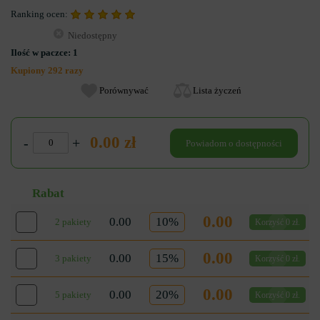
Ranking ocen:
Niedostępny
Ilość w paczce:
1
Kupiony 292 razy
Porównywać
Lista życzeń
0.00 zł
-
+
Powiadom o dostępności
Rabat
0.00
0.00
10%
2 pakiety
Korzyść 0 zł.
0.00
0.00
15%
3 pakiety
Korzyść 0 zł.
0.00
0.00
20%
5 pakiety
Korzyść 0 zł.