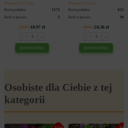
Kupiony 1237 razy
Kupiony 112 razy
Kod produktu
1573
Kod produktu
625
Ilość w paczce
5
Ilość w paczce
50
10.97 zł
24.36 zł
24.38 zł
60.90 zł
DO KOSZYKA
DO KOSZYKA
Osobiste dla Ciebie z tej
kategorii
-15%
-5%