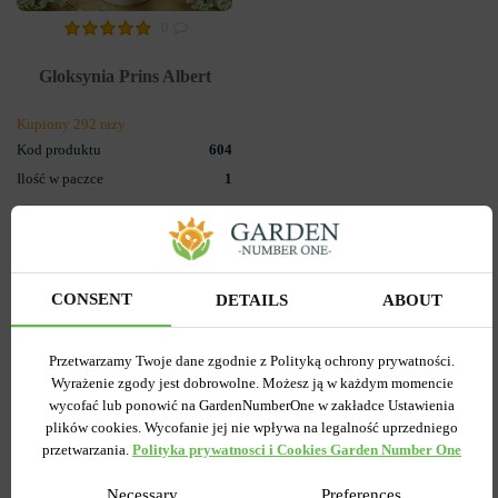
0
Gloksynia Prins Albert
Kupiony 292 razy
Kod produktu
604
Ilość w paczce
1
0.00 zł
CONSENT
POWIADOM O
DETAILS
ABOUT
DOSTĘPNOŚCI
Przetwarzamy Twoje dane zgodnie z Polityką ochrony prywatności.
Wyrażenie zgody jest dobrowolne. Możesz ją w każdym momencie
wycofać lub ponowić na GardenNumberOne w zakładce Ustawienia
plików cookies. Wycofanie jej nie wpływa na legalność uprzedniego
przetwarzania.
Polityka prywatnosci i Cookies Garden Number One
Popularne w serwisie
Necessary
Preferences