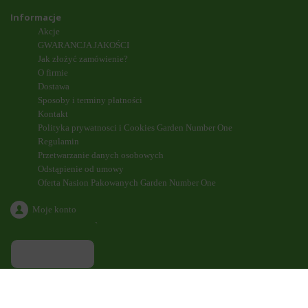
Informacje
Akcje
GWARANCJA JAKOŚCI
Jak złożyć zamówienie?
O firmie
Dostawa
Sposoby i terminy płatności
Kontakt
Polityka prywatnosci i Cookies Garden Number One
Regulamin
Przetwarzanie danych osobowych
Odstąpienie od umowy
Oferta Nasion Pakowanych Garden Number One
Moje konto
`
ODDZWONIENIE