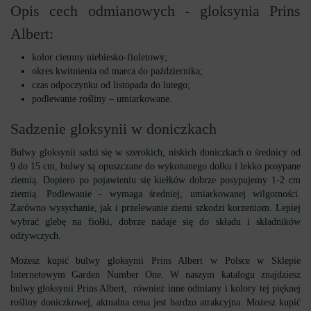
Opis cech odmianowych - gloksynia Prins
Albert:
kolor ciemny niebiesko-fioletowy;
okres kwitnienia od marca do października;
czas odpoczynku od listopada do lutego;
podlewanie rośliny – umiarkowane.
Sadzenie gloksynii w doniczkach
Bulwy gloksynii sadzi się w szerokich, niskich doniczkach o średnicy od
9 do 15 cm, bulwy są opuszczane do wykonanego dołku i lekko posypane
ziemią. Dopiero po pojawieniu się kiełków dobrze posypujemy 1-2 cm
ziemią. Podlewanie - wymaga średniej, umiarkowanej wilgotności.
Zarówno wysychanie, jak i przelewanie ziemi szkodzi korzeniom. Lepiej
wybrać glebę na fiołki, dobrze nadaje się do składu i składników
odżywczych.
Możesz kupić bulwy gloksynii Prins Albert w Polsce w Sklepie
Internetowym Garden Number One. W naszym katalogu znajdziesz
bulwy gloksynii Prins Albert, również inne odmiany i kolory tej pięknej
rośliny doniczkowej, aktualna cena jest bardzo atrakcyjna. Możesz kupić