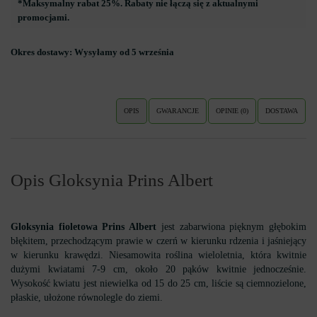
*Maksymalny rabat 25%. Rabaty nie łączą się z aktualnymi
promocjami.
Okres dostawy:
Wysyłamy od 5 września
OPIS
GWARANCJE
OPINIE (0)
DOSTAWA
Opis Gloksynia Prins Albert
Gloksynia fioletowa Prins Albert
jest zabarwiona pięknym głębokim
błękitem, przechodzącym prawie w czerń w kierunku rdzenia i jaśniejący
w kierunku krawędzi. Niesamowita roślina wieloletnia, która kwitnie
dużymi kwiatami 7-9 cm, około 20 pąków kwitnie jednocześnie.
Wysokość kwiatu jest niewielka od 15 do 25 cm, liście są ciemnozielone,
płaskie, ułożone równolegle do ziemi.