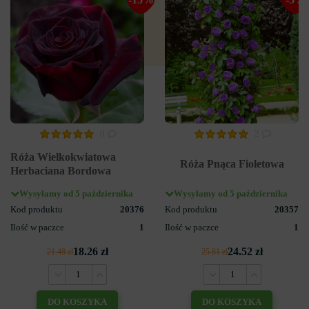
0
2
Róża Wielkokwiatowa
Róża Pnąca Fioletowa
Herbaciana Bordowa
Wysyłamy od 5 października
Wysyłamy od 5 października
Kod produktu
20376
Kod produktu
20357
Ilość w paczce
1
Ilość w paczce
1
18.26 zł
24.52 zł
21.48 zł
25.81 zł
DO KOSZYKA
DO KOSZYKA