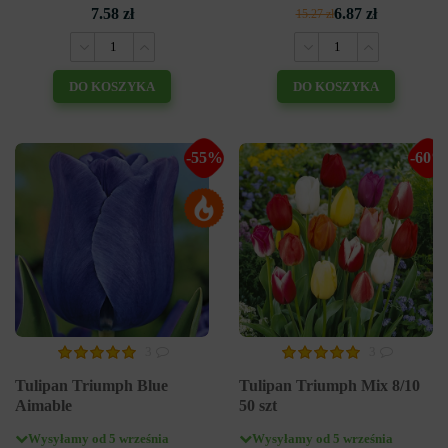
7.58 zł
6.87 zł
15.27 zł
DO KOSZYKA
DO KOSZYKA
-55%
-60%
3
3
Tulipan Triumph Blue
Tulipan Triumph Mix 8/10
Aimable
50 szt
Wysyłamy od 5 września
Wysyłamy od 5 września