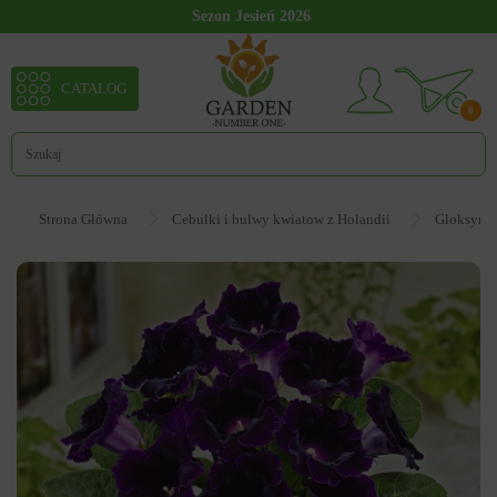
Sezon Jesień 2026
CATALOG
0
Strona Główna
Cebulki i bulwy kwiatow z Holandii
Gloksynia