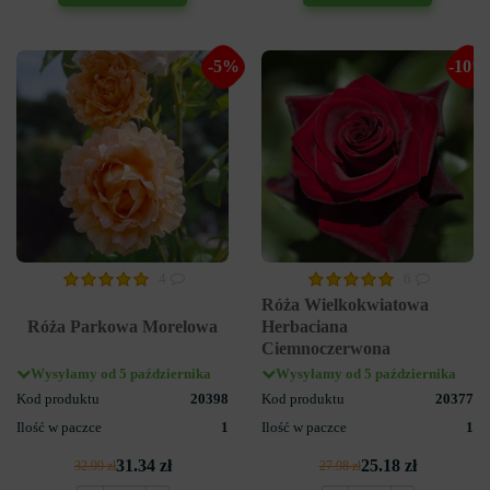
-5%
-10%
4
6
Róża Wielkokwiatowa
Róża Parkowa Morelowa
Herbaciana
Ciemnoczerwona
Wysyłamy od 5 października
Wysyłamy od 5 października
Kod produktu
20398
Kod produktu
20377
Ilość w paczce
1
Ilość w paczce
1
31.34 zł
25.18 zł
32.99 zł
27.98 zł