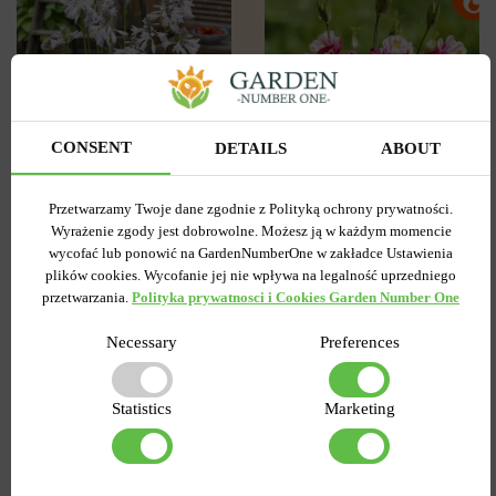
CONSENT
DETAILS
ABOUT
0
0
Przetwarzamy Twoje dane zgodnie z Polityką ochrony prywatności.
Wyrażenie zgody jest dobrowolne. Możesz ją w każdym momencie
Hosta - Funkia Colored
Orlik Pełny Nora Barlow
wycofać lub ponowić na GardenNumberOne w zakładce Ustawienia
Hulk
plików cookies. Wycofanie jej nie wpływa na legalność uprzedniego
przetwarzania.
Polityka prywatnosci i Cookies Garden Number One
Wysyłamy teraz
Wysyłamy teraz
Kod produktu
155
Kod produktu
437
Necessary
Preferences
Ilość w paczce
1
Ilość w paczce
1
13.49 zł
7.99 zł
Statistics
Marketing
DO KOSZYKA
DO KOSZYKA