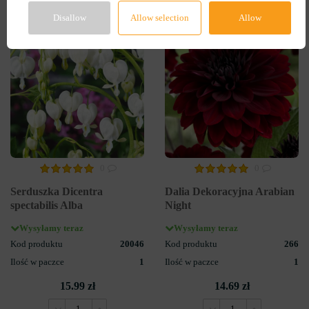
Disallow
Allow selection
Allow
0
0
Serduszka Dicentra
Dalia Dekoracyjna Arabian
spectabilis Alba
Night
Wysyłamy teraz
Wysyłamy teraz
Kod produktu
20046
Kod produktu
266
Ilość w paczce
1
Ilość w paczce
1
15.99 zł
14.69 zł