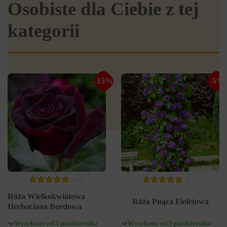
Osobiste dla Ciebie z tej
kategorii
-15%
-5%
0
2
Róża Wielkokwiatowa
Róża Pnąca Fioletowa
Herbaciana Bordowa
Wysyłamy od 5 października
Wysyłamy od 5 października