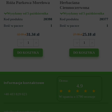
Róża Parkowa Morelowa
Herbaciana
Ciemnoczerwona
Wysyłamy od 5 października
Wysyłamy od 5 października
Kod produktu
20398
Kod produktu
20377
Ilość w paczce
1
Ilość w paczce
1
31.34 zł
25.18 zł
32.99 zł
27.98 zł
DO KOSZYKA
DO KOSZYKA
Ocena:
Informacje kontaktowe
4.9
+48 483 829 023
W oparciu o 1790 recenzje
info@gardennumberone.pl