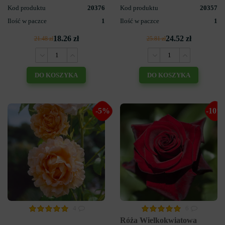
Kod produktu
20376
Kod produktu
20357
Ilość w paczce
1
Ilość w paczce
1
18.26 zł
24.52 zł
21.48 zł
25.81 zł
DO KOSZYKA
DO KOSZYKA
-5%
-10%
4
6
Róża Wielkokwiatowa