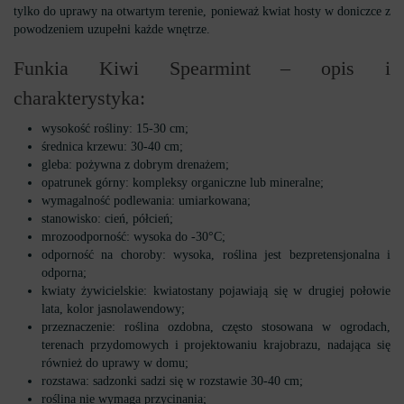
tylko do uprawy na otwartym terenie, ponieważ kwiat hosty w doniczce z
powodzeniem uzupełni każde wnętrze.
Funkia Kiwi Spearmint – opis i
charakterystyka:
wysokość rośliny: 15-30 cm;
średnica krzewu: 30-40 cm;
gleba: pożywna z dobrym drenażem;
opatrunek górny: kompleksy organiczne lub mineralne;
wymagalność podlewania: umiarkowana;
stanowisko: cień, półcień;
mrozoodporność: wysoka do -30°С;
odporność na choroby: wysoka, roślina jest bezpretensjonalna i
odporna;
kwiaty żywicielskie: kwiatostany pojawiają się w drugiej połowie
lata, kolor jasnolawendowy;
przeznaczenie: roślina ozdobna, często stosowana w ogrodach,
terenach przydomowych i projektowaniu krajobrazu, nadająca się
również do uprawy w domu;
rozstawa: sadzonki sadzi się w rozstawie 30-40 cm;
roślina nie wymaga przycinania;