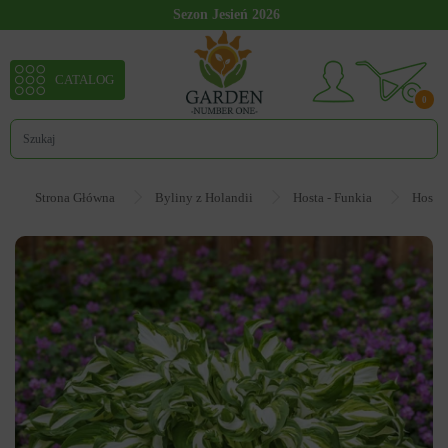
Sezon Jesień 2026
CATALOG
0
Strona Główna
Byliny z Holandii
Hosta - Funkia
Hosta 