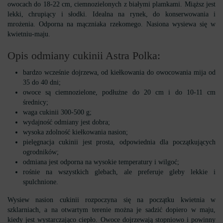
owocach do 18-22 cm, ciemnozielonych z białymi plamkami. Miąższ jest
lekki, chrupiący i słodki. Idealna na rynek, do konserwowania i
mrożenia. Odporna na mączniaka rzekomego. Nasiona wysiewa się w
kwietniu-maju.
Opis odmiany cukinii Astra Polka:
bardzo wcześnie dojrzewa, od kiełkowania do owocowania mija od
35 do 40 dni;
owoce są ciemnozielone, podłużne do 20 cm i do 10-11 cm
średnicy;
waga cukinii 300-500 g;
wydajność odmiany jest dobra;
wysoka zdolność kiełkowania nasion;
pielęgnacja cukinii jest prosta, odpowiednia dla początkujących
ogrodników;
odmiana jest odporna na wysokie temperatury i wilgoć;
rośnie na wszystkich glebach, ale preferuje gleby lekkie i
spulchnione.
Wysiew nasion cukinii rozpoczyna się na początku kwietnia w
szklarniach, a na otwartym terenie można je sadzić dopiero w maju,
kiedy jest wystarczająco ciepło. Owoce dojrzewają stopniowo i powinny