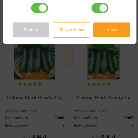
-50%
-50%
Disallow
Allow selection
Allow
0
0
Cukinia Black Beauty 20 g
Cukinia Black Beauty 3 g
Wysyłamy teraz
Wysyłamy teraz
Kod produktu
33988
Kod produktu
33987
Ilość w paczce
1
Ilość w paczce
1
4.64 zł
3.50 zł
9.28 zł
6.99 zł