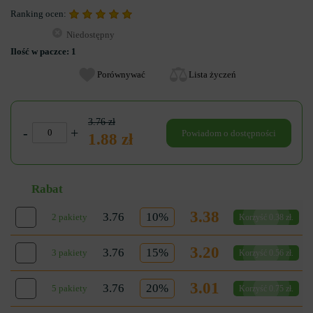
Ranking ocen:
Niedostępny
Ilość w paczce:
1
Porównywać
Lista życzeń
3.76 zł
-
+
Powiadom o dostępności
1.88 zł
Rabat
3.38
3.76
10%
2 pakiety
Korzyść 0.38 zł.
3.20
3.76
15%
3 pakiety
Korzyść 0.56 zł.
3.01
3.76
20%
5 pakiety
Korzyść 0.75 zł.