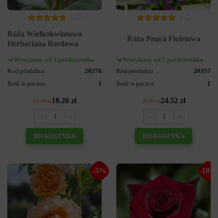
0
2
Róża Wielkokwiatowa
Róża Pnąca Fioletowa
Herbaciana Bordowa
Wysyłamy od 5 października
Wysyłamy od 5 października
Kod produktu
20376
Kod produktu
20357
Ilość w paczce
1
Ilość w paczce
1
18.26 zł
24.52 zł
21.48 zł
25.81 zł
DO KOSZYKA
DO KOSZYKA
-5%
-10%