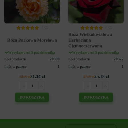
4
6
Róża Wielkokwiatowa
Róża Parkowa Morelowa
Herbaciana
Ciemnoczerwona
Wysyłamy od 5 października
Wysyłamy od 5 października
Kod produktu
20398
Kod produktu
20377
Ilość w paczce
1
Ilość w paczce
1
31.34 zł
25.18 zł
32.99 zł
27.98 zł
DO KOSZYKA
DO KOSZYKA