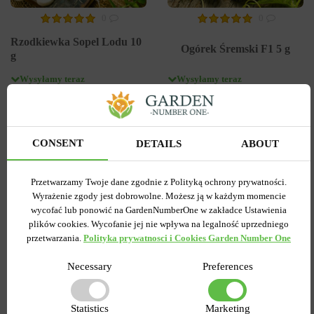
0
0
Rzodkiewka Sopel Lodu 10
Ogórek Śremski F1 5 g
g
Wysyłamy teraz
Wysyłamy teraz
Kupiony 25 razy
Kupiony 34 razy
Kod produktu
19744
Kod produktu
19685
Ilość w paczce
1
Ilość w paczce
1
CONSENT
DETAILS
ABOUT
2.09 zł
2.88 zł
2.99 zł
7.19 zł
Przetwarzamy Twoje dane zgodnie z Polityką ochrony prywatności.
Wyrażenie zgody jest dobrowolne. Możesz ją w każdym momencie
DO KOSZYKA
DO KOSZYKA
wycofać lub ponowić na GardenNumberOne w zakładce Ustawienia
plików cookies. Wycofanie jej nie wpływa na legalność uprzedniego
przetwarzania.
Polityka prywatnosci i Cookies Garden Number One
Necessary
Preferences
Podobne produkty
Statistics
Marketing