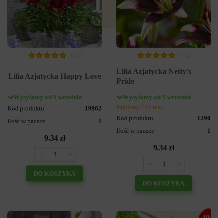
0
3
Lilia Azjatycka Netty's
Lilia Azjatycka Happy Love
Pride
Wysyłamy od 5 września
Wysyłamy od 5 września
Kupiony 714 razy
Kod produktu
19962
Kod produktu
1290
Ilość w paczce
1
Ilość w paczce
1
9.34 zł
9.34 zł
DO KOSZYKA
DO KOSZYKA
-40%