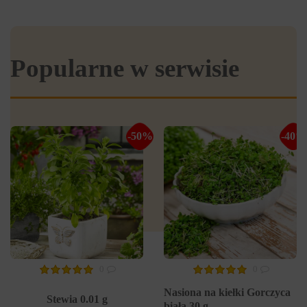
Popularne w serwisie
-50%
-40%
0
0
Nasiona na kiełki Gorczyca
Stewia 0.01 g
biała 30 g