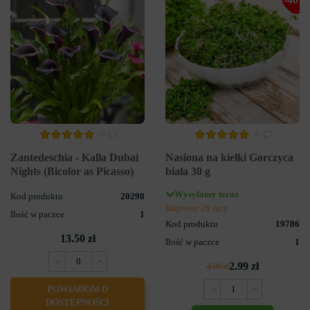
0
0
Zantedeschia - Kalla Dubai
Nasiona na kiełki Gorczyca
Nights (Bicolor as Picasso)
biała 30 g
Wysyłamy teraz
Kod produktu
20298
Kupiony 26 razy
Ilość w paczce
1
Kod produktu
19786
13.50 zł
Ilość w paczce
1
2.99 zł
4.99 zł
POWIADOM O
DOSTĘPNOŚCI