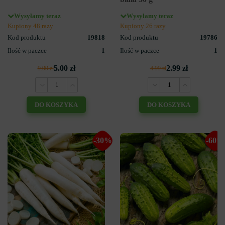
Wysyłamy teraz
Wysyłamy teraz
Kupiony 48 razy
Kupiony 26 razy
Kod produktu
19818
Kod produktu
19786
Ilość w paczce
1
Ilość w paczce
1
5.00 zł
2.99 zł
9.99 zł
4.99 zł
DO KOSZYKA
DO KOSZYKA
-30%
-60%