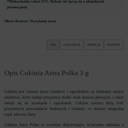
*Maksymalny rabat 25%. Rabaty nie łączą się z aktualnymi
promocjami.
Okres dostawy:
Wysyłamy teraz
OPIS
GWARANCJE
OPINIE (0)
DOSTAWA
Opis Cukinia Astra Polka 3 g
Cukinia jest ceniona przez rolników i ogrodników za delikatny miąższ
sałatkowy, który nadaje przyjemny słodki smak daniom głównym, a także
nadaje się do przekąsek i zapiekanek. Cukinia zawiera dużą ilość
przydatnych pierwiastków śladowych i witamin, co stanowi integralną
część zdrowej diety.
Cukinia Astra Polka to wcześnie dojrzewająca, krzaczasta odmiana o