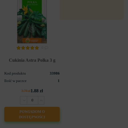
0
Cukinia Astra Polka 3 g
Kod produktu
33986
Ilość w paczce
1
1.88 zł
3.76 zł
POWIADOM O
DOSTĘPNOŚCI