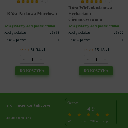
4
6
Róża Wielkokwiatowa
Róża Parkowa Morelowa
Herbaciana
Ciemnoczerwona
Wysyłamy od 5 października
Wysyłamy od 5 października
Kod produktu
20398
Kod produktu
20377
Ilość w paczce
1
Ilość w paczce
1
31.34 zł
25.18 zł
32.99 zł
27.98 zł
DO KOSZYKA
DO KOSZYKA
Ocena:
Informacje kontaktowe
4.9
+48 483 829 023
W oparciu o 1790 recenzje