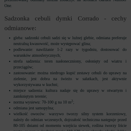
One.
Sadzonka cebuli dymki Corrado - cechy
odmianowe:
gleba: sadzonki cebuli sadzi się w luźnej glebie, odmiana preferuje
neutralną kwasowość, może występować glina;
podlewanie: nawilżanie 1-2 razy w tygodniu, dostosować do
warunków atmosferycznych;
strefa sadzenia: teren nasłoneczniony, osłonięty od wiatru i
przeciągów;
zastosowanie: można niedrogo kupić zestawy cebuli do uprawy na
zielenie, jest dobra na świeżo w sałatkach, jest aktywnie
wykorzystywana w kuchni;
miejsce sadzenia: kultura nadaje się do uprawy w otwartym i
zamkniętym terenie;
2
norma wysiewu: 70-100 g na 10 m
;
odmiana jest samopylna;
wielkość owoców: warzywo tworzy silny system korzeniowy,
należy do odmian wczesnych, dojrzałość techniczna następuje przed
80-105 dniami od momentu wzejścia siewek, roślina tworzy liście