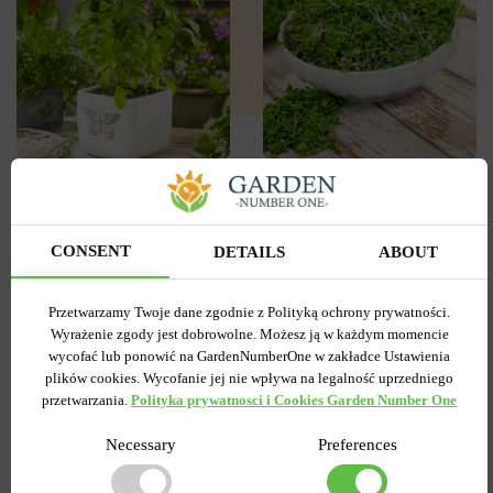
0
0
Nasiona na kiełki Gorczyca
Stewia 0.01 g
biała 30 g
CONSENT
DETAILS
ABOUT
Wysyłamy teraz
Wysyłamy teraz
Kupiony 48 razy
Kupiony 26 razy
Przetwarzamy Twoje dane zgodnie z Polityką ochrony prywatności.
Kod produktu
19818
Kod produktu
19786
Wyrażenie zgody jest dobrowolne. Możesz ją w każdym momencie
Ilość w paczce
1
Ilość w paczce
1
wycofać lub ponowić na GardenNumberOne w zakładce Ustawienia
plików cookies. Wycofanie jej nie wpływa na legalność uprzedniego
5.00 zł
2.99 zł
9.99 zł
4.99 zł
przetwarzania.
Polityka prywatnosci i Cookies Garden Number One
Necessary
Preferences
DO KOSZYKA
DO KOSZYKA