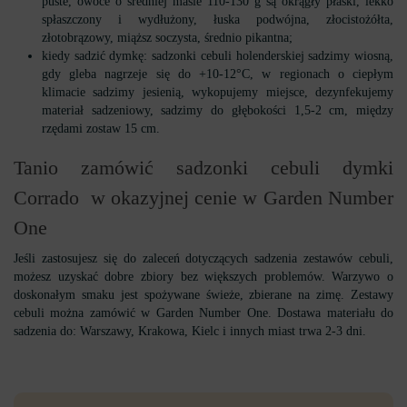
puste, owoce o średniej masie 110-130 g są okrągły płaski, lekko
spłaszczony i wydłużony, łuska podwójna, złocistożółta,
złotobrązowy, miąższ soczysta, średnio pikantna;
kiedy sadzić dymkę: sadzonki cebuli holenderskiej sadzimy wiosną,
gdy gleba nagrzeje się do +10-12°C, w regionach o ciepłym
klimacie sadzimy jesienią, wykopujemy miejsce, dezynfekujemy
materiał sadzeniowy, sadzimy do głębokości 1,5-2 cm, między
rzędami zostaw 15 cm.
Tanio zamówić sadzonki cebuli dymki
Corrado w okazyjnej cenie w Garden Number
One
Jeśli zastosujesz się do zaleceń dotyczących sadzenia zestawów cebuli,
możesz uzyskać dobre zbiory bez większych problemów. Warzywo o
doskonałym smaku jest spożywane świeże, zbierane na zimę. Zestawy
cebuli można zamówić w Garden Number One. Dostawa materiału do
sadzenia do: Warszawy, Krakowa, Kielc i innych miast trwa 2-3 dni.