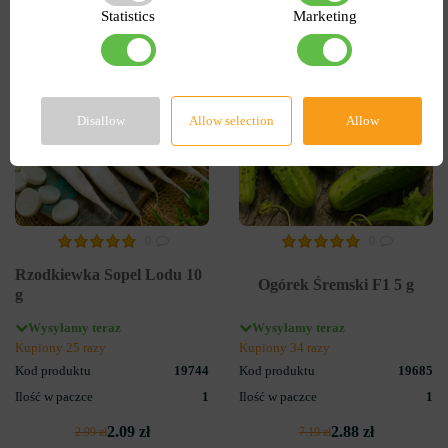
Statistics
Marketing
-30%
-60%
Disallow
Allow selection
Allow
0
0
Rzodkiewka Sopel Lodu 10
Ogórek Śremski F1 5 g
g
Wysyłamy teraz
Wysyłamy teraz
Kupiony 25 razy
Kupiony 34 razy
Kod produktu
19744
Kod produktu
19685
Ilość w paczce
1
Ilość w paczce
1
2.09 zł
2.88 zł
2.99 zł
7.19 zł