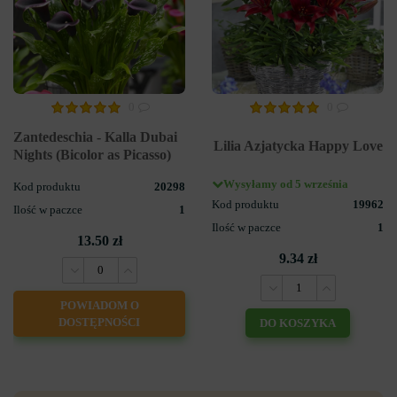
0
0
Zantedeschia - Kalla Dubai
Lilia Azjatycka Happy Love
Nights (Bicolor as Picasso)
Wysyłamy od 5 września
Kod produktu
20298
Kod produktu
19962
Ilość w paczce
1
Ilość w paczce
1
13.50 zł
9.34 zł
POWIADOM O
DOSTĘPNOŚCI
DO KOSZYKA