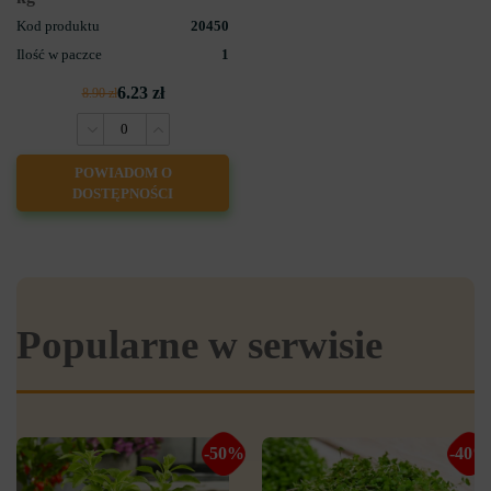
Kod produktu
20450
Ilość w paczce
1
6.23 zł
8.90 zł
POWIADOM O
DOSTĘPNOŚCI
Popularne w serwisie
-50%
-40%