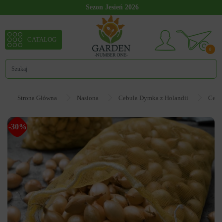
Sezon Jesień 2026
CATALOG
0
Strona Główna
Nasiona
Cebula Dymka z Holandii
Cebu
-30%