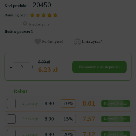
20450
Kod produktu:
Ranking ocen:
Niedostępny
Ilość w paczce:
1
Porównywać
Lista życzeń
8.90 zł
-
+
Powiadom o dostępności
6.23 zł
Rabat
8.01
8.90
10%
2 pakiety
Korzyść 0.89 zł.
7.57
8.90
15%
3 pakiety
Korzyść 1.33 zł.
7.12
8.90
20%
5 pakiety
Korzyść 1.78 zł.