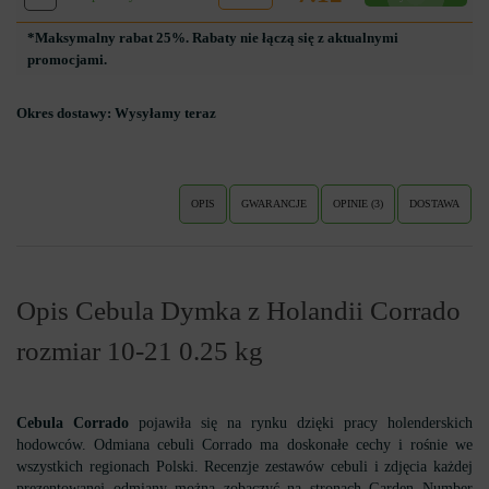
*Maksymalny rabat 25%. Rabaty nie łączą się z aktualnymi
promocjami.
Okres dostawy:
Wysyłamy teraz
OPIS
GWARANCJE
OPINIE (3)
DOSTAWA
Opis Cebula Dymka z Holandii Corrado
rozmiar 10-21 0.25 kg
Cebula Corrado
pojawiła się na rynku dzięki pracy holenderskich
hodowców. Odmiana cebuli Corrado ma doskonałe cechy i rośnie we
wszystkich regionach Polski. Recenzje zestawów cebuli i zdjęcia każdej
prezentowanej odmiany można zobaczyć na stronach Garden Number