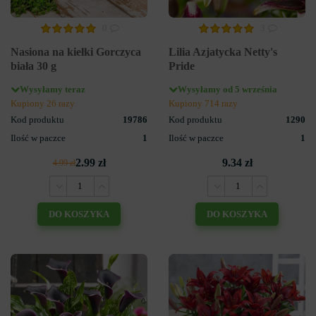
0
3
Nasiona na kiełki Gorczyca
Lilia Azjatycka Netty's
biała 30 g
Pride
Wysyłamy teraz
Wysyłamy od 5 września
Kupiony 26 razy
Kupiony 714 razy
Kod produktu
19786
Kod produktu
1290
Ilość w paczce
1
Ilość w paczce
1
2.99 zł
9.34 zł
4.99 zł
DO KOSZYKA
DO KOSZYKA