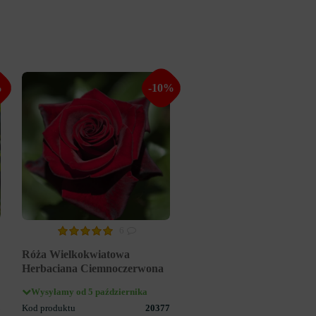
%
-10%
6
Róża Wielkokwiatowa
Herbaciana Ciemnoczerwona
Wysyłamy od 5 października
8
Kod produktu
20377