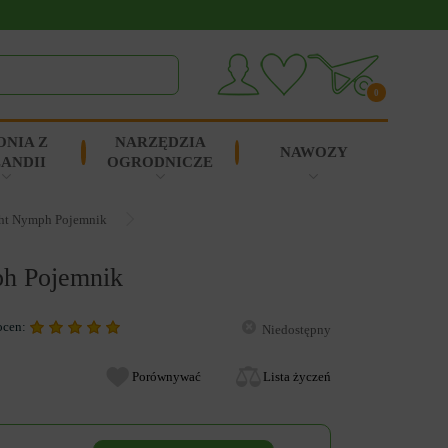
0
ONIA Z
NARZĘDZIA
NAWOZY
ANDII
OGRODNICZE
ght Nymph Pojemnik
ph Pojemnik
ocen:
Niedostępny
Porównywać
Lista życzeń