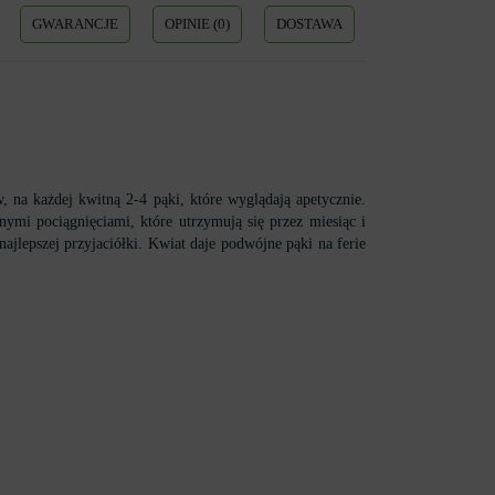
GWARANCJE
OPINIE (0)
DOSTAWA
na każdej kwitną 2-4 pąki, które wyglądają apetycznie.
ymi pociągnięciami, które utrzymują się przez miesiąc i
jlepszej przyjaciółki. Kwiat daje podwójne pąki na ferie