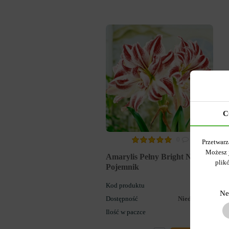
C
0
Przetwarz
Możesz 
Amarylis Pełny Bright Nymph
plik
Pojemnik
Kod produktu
507
Ne
Dostępność
Niedostępny
Ilość w paczce
1