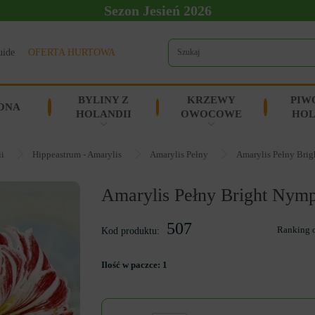
Sezon Jesień 2026
uide
OFERTA HURTOWA
BYLINY Z
KRZEWY
PIW
ONA
HOLANDII
OWOCOWE
HOL
ii
Hippeastrum - Amarylis
Amarylis Pełny
Amarylis Pełny Bri
Amarylis Pełny Bright Nym
507
Ranking 
Kod produktu:
Ilość w paczce:
1