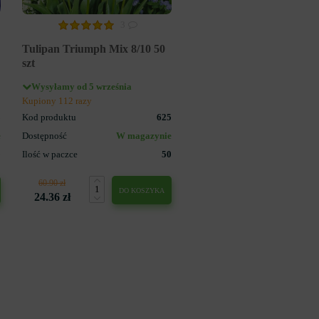
3
Tulipan Triumph Mix 8/10 50
szt
Wysyłamy od 5 września
Kupiony 112 razy
3
Kod produktu
625
e
Dostępność
W magazynie
5
Ilość w paczce
50
60.90 zł
DO KOSZYKA
24.36 zł