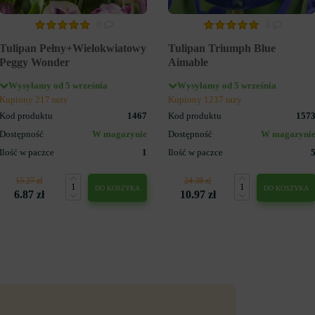
0
3
Tulipan Pełny+Wielokwiatowy
Tulipan Triumph Blue
Peggy Wonder
Aimable
Wysyłamy od 5 września
Wysyłamy od 5 września
Kupiony 217 razy
Kupiony 1237 razy
Kod produktu
1467
Kod produktu
157
Dostępność
W magazynie
Dostępność
W magazyni
Ilość w paczce
1
Ilość w paczce
15.27 zł
24.38 zł
DO KOSZYKA
DO KOSZYKA
6.87 zł
10.97 zł