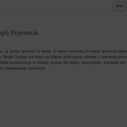
OPIS
mph Pojemnik
na, ją można uprawiać w domu. Z bulwy wyrastają do trzech mocnych pędów, 
ski. Bright Nymph wyróżnia się białym podwójnym nalotem z jaskrawoczerwon
łku prezentowym to świetny prezent dla mamy, nauczycielki, koleżanki lub na
do wielokrotnego kwitnienia.
: