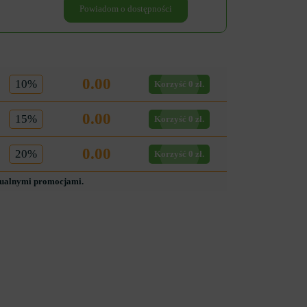
Powiadom o dostępności
0.00
10%
Korzyść 0 zł.
0.00
15%
Korzyść 0 zł.
0.00
20%
Korzyść 0 zł.
tualnymi promocjami.