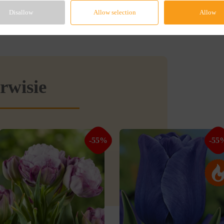
Disallow
Allow selection
Allow
rwisie
-55%
-55