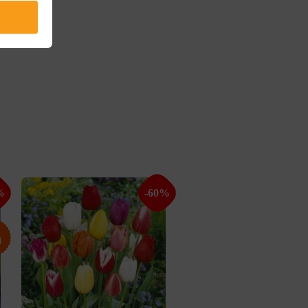
%
-60%