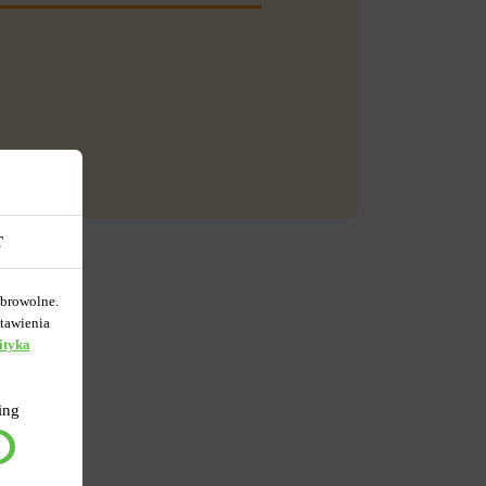
T
obrowolne.
tawienia
ityka
ing