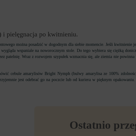
i pielęgnacja po kwitnieniu.
entowego można posadzić w dogodnym dla siebie momencie. Jeśli kwitnienie j
wygląda wspaniale na noworocznym stole. Do tego wybiera się ciężką doniczkę
z patelnię. Wraz z rozwojem szypułek wzmacnia się, ale ziemia nie powinna b
ić cebule amarylisów Bright Nymph (bulwy amarylisa ze 100% zdolnością ki
 przyjemnie jest odebrać go na poczcie lub od kuriera w pięknym opakowaniu
Ostatnio prz