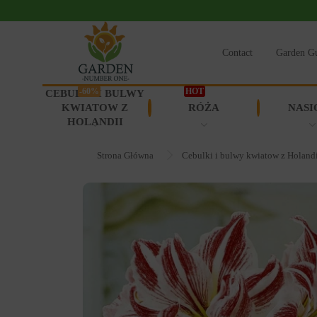
Contact
Garden G
-60%
HOT
CEBULKI I BULWY
KWIATOW Z
RÓŻA
NASI
HOLANDII
Strona Główna
Cebulki i bulwy kwiatow z Holand