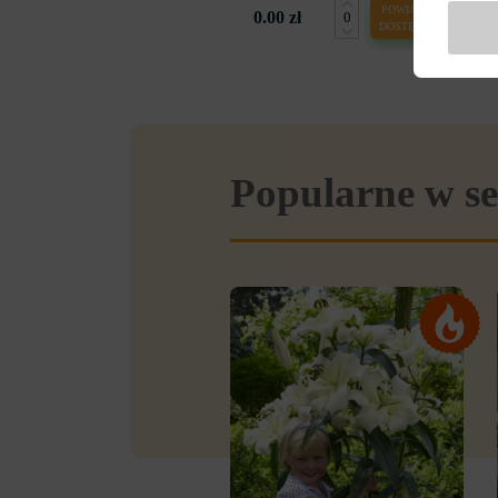
POWIADOM O
0.00 zł
DOSTĘPNOŚCI
Popularne w se