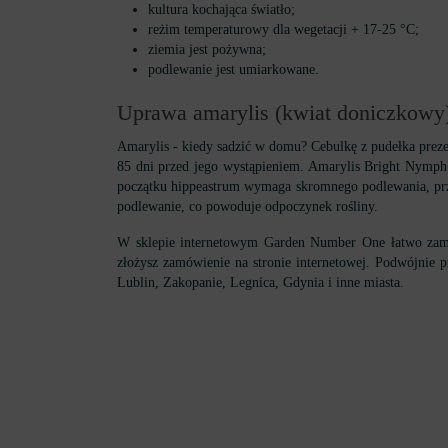
kultura kochająca światło;
reżim temperaturowy dla wegetacji + 17-25 °С;
ziemia jest pożywna;
podlewanie jest umiarkowane.
Uprawa amarylis (kwiat doniczkowy) 
Amarylis - kiedy sadzić w domu? Cebulkę z pudełka prez
85 dni przed jego wystąpieniem. Amarylis Bright Nymph 
początku hippeastrum wymaga skromnego podlewania, prze
podlewanie, co powoduje odpoczynek rośliny.
W sklepie internetowym Garden Number One łatwo zamów
złożysz zamówienie na stronie internetowej. Podwójnie
Lublin, Zakopanie, Legnica, Gdynia i inne miasta.