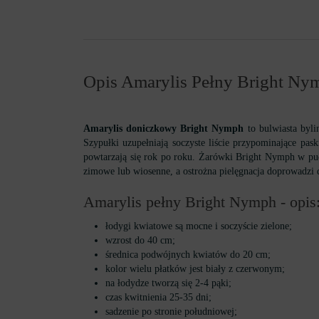
Opis Amarylis Pełny Bright Ny
Amarylis doniczkowy Bright Nymph
to bulwiasta byli
Szypułki uzupełniają soczyste liście przypominające pa
powtarzają się rok po roku. Żarówki Bright Nymph w pude
zimowe lub wiosenne, a ostrożna pielęgnacja doprowadzi 
Amarylis pełny Bright Nymph - opis
łodygi kwiatowe są mocne i soczyście zielone;
wzrost do 40 cm;
średnica podwójnych kwiatów do 20 cm;
kolor wielu płatków jest biały z czerwonym;
na łodydze tworzą się 2-4 pąki;
czas kwitnienia 25-35 dni;
sadzenie po stronie południowej;