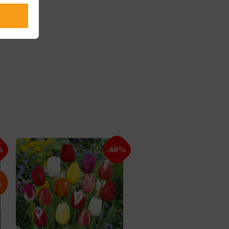
%
-60%