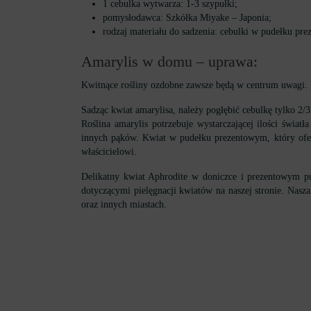
1 cebulka wytwarza: 1-3 szypułki;
pomysłodawca: Szkółka Miyake – Japonia;
rodzaj materiału do sadzenia: cebulki w pudełku pr
Amarylis w domu – uprawa:
Kwitnące rośliny ozdobne zawsze będą w centrum uwagi. Na
Sadząc kwiat amarylisa, należy pogłębić cebulkę tylko 2/
Roślina amarylis potrzebuje wystarczającej ilości świa
innych pąków. Kwiat w pudełku prezentowym, który ofer
właścicielowi.
Delikatny kwiat Aphrodite w doniczce i prezentowym pu
dotyczącymi pielęgnacji kwiatów na naszej stronie. Nasza
oraz innych miastach.