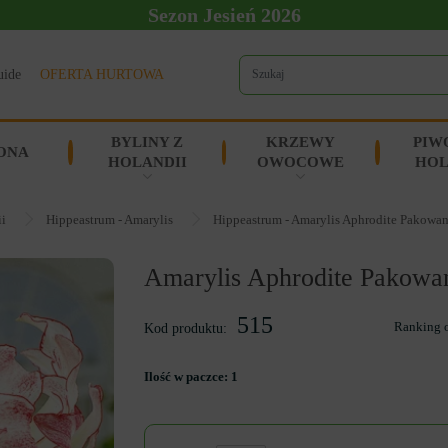
Sezon Jesień 2026
uide
OFERTA HURTOWA
BYLINY Z
KRZEWY
PIW
ONA
HOLANDII
OWOCOWE
HOL
ii
Hippeastrum - Amarylis
Hippeastrum - Amarylis Aphrodite Pakowan
Amarylis Aphrodite Pakowa
515
Ranking 
Kod produktu:
Ilość w paczce:
1