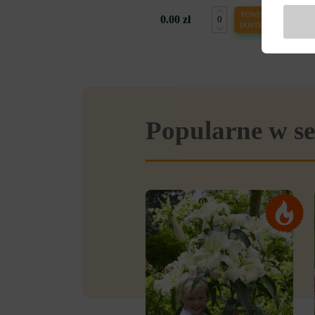
POWIADOM O
0.00 zł
DOSTĘPNOŚCI
Popularne w se