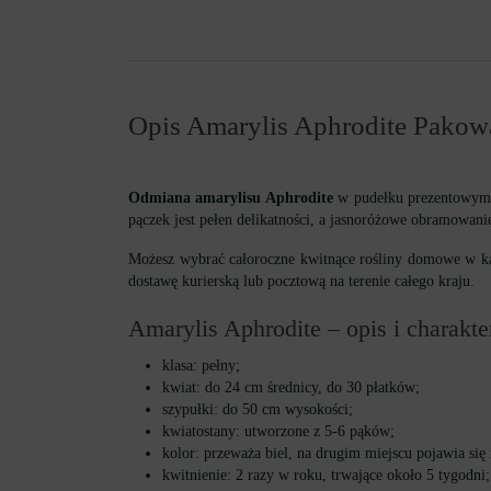
Opis Amarylis Aphrodite Pakow
Odmiana amarylisu Aphrodite
w pudełku prezentowym m
pączek jest pełen delikatności, a jasnoróżowe obramowani
Możesz wybrać całoroczne kwitnące rośliny domowe w kat
dostawę kurierską lub pocztową na terenie całego kraju.
Amarylis Aphrodite – opis i charakt
klasa: pełny;
kwiat: do 24 cm średnicy, do 30 płatków;
szypułki: do 50 cm wysokości;
kwiatostany: utworzone z 5-6 pąków;
kolor: przeważa biel, na drugim miejscu pojawia się
kwitnienie: 2 razy w roku, trwające około 5 tygodni;