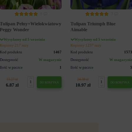
0
3
Tulipan Pełny+Wielokwiatowy
Tulipan Triumph Blue
Peggy Wonder
Aimable
Wysyłamy od 5 września
Wysyłamy od 5 września
Kupiony 217 razy
Kupiony 1237 razy
Kod produktu
1467
Kod produktu
157
Dostępność
W magazynie
Dostępność
W magazyni
Ilość w paczce
1
Ilość w paczce
15.27 zł
24.38 zł
DO KOSZYKA
DO KOSZYKA
6.87 zł
10.97 zł