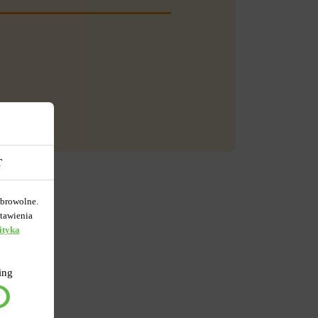
T
obrowolne.
tawienia
ityka
ing