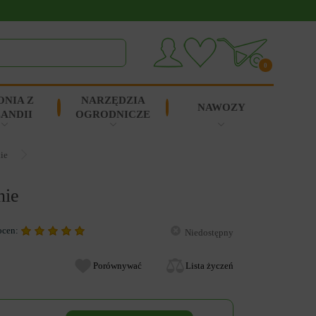
0
ONIA Z
NARZĘDZIA
NAWOZY
ANDII
OGRODNICZE
ie
nie
ocen:
Niedostępny
Porównywać
Lista życzeń