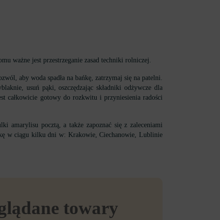
u ważne jest przestrzeganie zasad techniki rolniczej.
zwól, aby woda spadła na bańkę, zatrzymaj się na patelni.
blaknie, usuń pąki, oszczędzając składniki odżywcze dla
 całkowicie gotowy do rozkwitu i przyniesienia radości
i amarylisu pocztą, a także zapoznać się z zaleceniami
yłkę w ciągu kilku dni w: Krakowie, Ciechanowie, Lublinie
eglądane towary