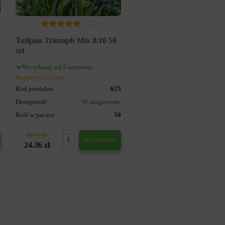
3
Tulipan Triumph Mix 8/10 50
szt
Wysyłamy od 5 września
Kupiony 112 razy
3
Kod produktu
625
e
Dostępność
W magazynie
5
Ilość w paczce
50
60.90 zł
DO KOSZYKA
24.36 zł