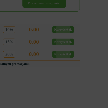
Powiadom o dostępności
0.00
10%
Korzyść 0 zł.
0.00
15%
Korzyść 0 zł.
0.00
20%
Korzyść 0 zł.
tualnymi promocjami.