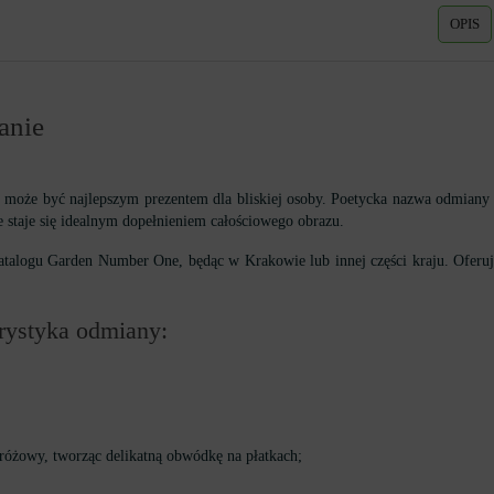
OPIS
anie
oże być najlepszym prezentem dla bliskiej osoby. Poetycka nazwa odmiany c
e staje się idealnym dopełnieniem całościowego obrazu.
alogu Garden Number One, będąc w Krakowie lub innej części kraju. Oferuje
erystyka odmiany:
 różowy, tworząc delikatną obwódkę na płatkach;