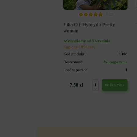
3
Lilia OT Hybryda Pretty
woman
Wysyłamy od 5 września
Kupiony 1956 razy
Kod produktu
1308
Dostępność
W magazynie
Ilość w paczce
1
7.58 zł
DO KOSZYKA