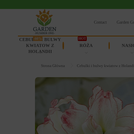
Contact
Garden G
-60%
HOT
CEBULKI I BULWY
KWIATOW Z
RÓŻA
NASI
HOLANDII
Strona Główna
Cebulki i bulwy kwiatow z Holand