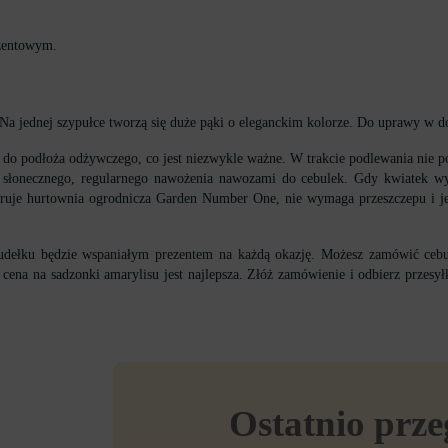
ezentowym.
 jednej szypułce tworzą się duże pąki o eleganckim kolorze. Do uprawy w dom
3 do podłoża odżywczego, co jest niezwykle ważne. W trakcie podlewania nie po
tła słonecznego, regularnego nawożenia nawozami do cebulek. Gdy kwiatek wy
uje hurtownia ogrodnicza Garden Number One, nie wymaga przeszczepu i jest
dełku będzie wspaniałym prezentem na każdą okazję. Możesz zamówić cebulk
 cena na sadzonki amarylisu jest najlepsza. Złóż zamówienie i odbierz przes
Ostatnio prz