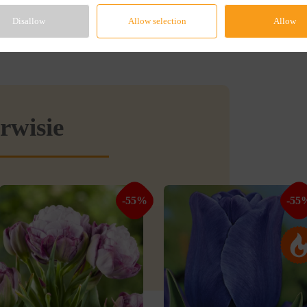
Disallow
Allow selection
Allow
rwisie
-55%
-55