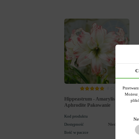
C
Przetwarz
0
Możesz 
Hippeastrum - Amarylis
plik
Aphrodite Pakowanie
Kod produktu
515
Ne
Dostępność
Niedostępny
Ilość w paczce
1