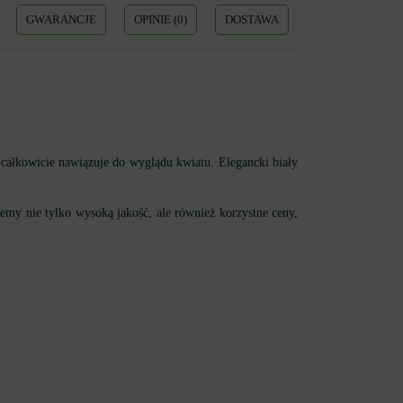
GWARANCJE
OPINIE (0)
DOSTAWA
ałkowicie nawiązuje do wyglądu kwiatu. Elegancki biały
my nie tylko wysoką jakość, ale również korzystne ceny,