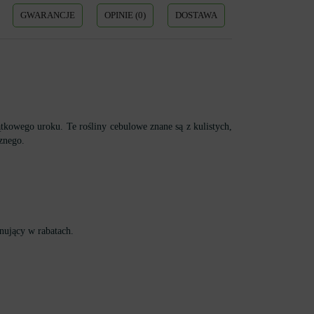
GWARANCJE
OPINIE (0)
DOSTAWA
owego uroku. Te rośliny cebulowe znane są z kulistych,
znego.
nujący w rabatach.