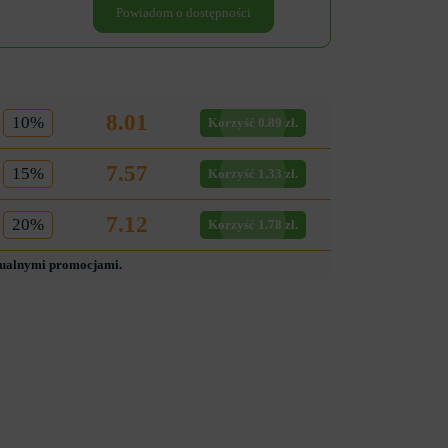
Powiadom o dostępności
8.01
10%
Korzyść 0.89 zł.
7.57
15%
Korzyść 1.33 zł.
7.12
20%
Korzyść 1.78 zł.
tualnymi promocjami.