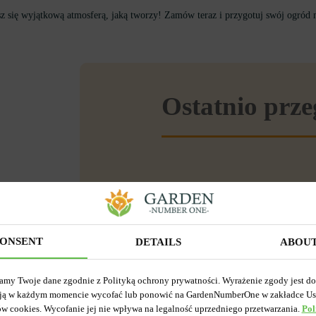
 się wyjątkową atmosferą, jaką tworzy! Zamów teraz i przygotuj swój ogród 
Ostatnio prz
ONSENT
DETAILS
ABOU
amy Twoje dane zgodnie z Polityką ochrony prywatności. Wyrażenie zgody jest d
ją w każdym momencie wycofać lub ponowić na GardenNumberOne w zakładce Us
ów cookies. Wycofanie jej nie wpływa na legalność uprzedniego przetwarzania.
Pol