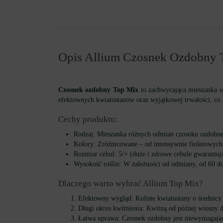
Opis Allium Czosnek Ozdobny 
Czosnek ozdobny Top Mix
to zachwycająca mieszanka o
efektownych kwiatostanów oraz wyjątkowej trwałości, co 
Cechy produktu:
Rodzaj: Mieszanka różnych odmian czosnku ozdobneg
Kolory: Zróżnicowane – od intensywnie fioletowych,
Rozmiar cebul: 5/+ (duże i zdrowe cebule gwarantują
Wysokość roślin: W zależności od odmiany, od 60 do 
Dlaczego warto wybrać Allium Top Mix?
Efektowny wygląd: Kuliste kwiatostany o średnic
Długi okres kwitnienia: Kwitną od późnej wiosny d
Łatwa uprawa: Czosnek ozdobny jest niewymagając