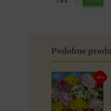
7.58 zł
DO KOSZYKA
Podobne prod
-40%