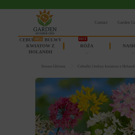
Contact
Garden G
-60%
HOT
CEBULKI I BULWY
KWIATOW Z
RÓŻA
NASI
HOLANDII
Strona Główna
Cebulki i bulwy kwiatow z Holand