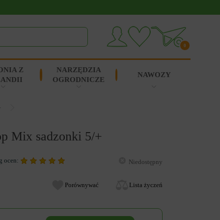
0
ONIA Z
NARZĘDZIA
NAWOZY
ANDII
OGRODNICZE
+
p Mix sadzonki 5/+
g ocen:
Niedostępny
Porównywać
Lista życzeń