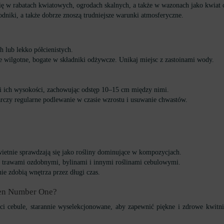
ię w rabatach kwiatowych, ogrodach skalnych, a także w wazonach jako kwiat c
odniki, a także dobrze znoszą trudniejsze warunki atmosferyczne.
h lub lekko półcienistych.
e wilgotne, bogate w składniki odżywcze. Unikaj miejsc z zastoinami wody.
ci ich wysokości, zachowując odstęp 10–15 cm między nimi.
rczy regularne podlewanie w czasie wzrostu i usuwanie chwastów.
ietnie sprawdzają się jako rośliny dominujące w kompozycjach.
 trawami ozdobnymi, bylinami i innymi roślinami cebulowymi.
e zdobią wnętrza przez długi czas.
den Number One?
ci cebule, starannie wyselekcjonowane, aby zapewnić piękne i zdrowe kwitni