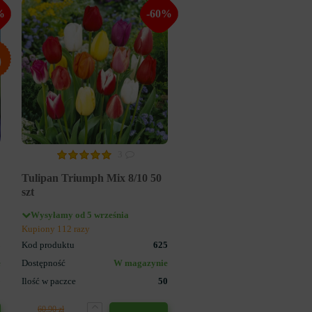
%
-60%
3
Tulipan Triumph Mix 8/10 50
szt
Wysyłamy od 5 września
Kupiony 112 razy
3
Kod produktu
625
e
Dostępność
W magazynie
5
Ilość w paczce
50
60.90 zł