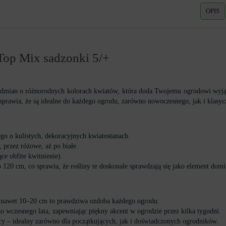
OPIS
Top Mix sadzonki 5/+
dmian o różnorodnych kolorach kwiatów, która doda Twojemu ogrodowi wyjątk
sprawia, że są idealne do każdego ogrodu, zarówno nowoczesnego, jak i klasyc
o o kulistych, dekoracyjnych kwiatostanach.
 przez różowe, aż po białe.
ce obfite kwitnienie).
120 cm, co sprawia, że rośliny te doskonale sprawdzają się jako element domi
y nawet 10–20 cm to prawdziwa ozdoba każdego ogrodu.
o wczesnego lata, zapewniając piękny akcent w ogrodzie przez kilka tygodni.
y – idealny zarówno dla początkujących, jak i doświadczonych ogrodników.