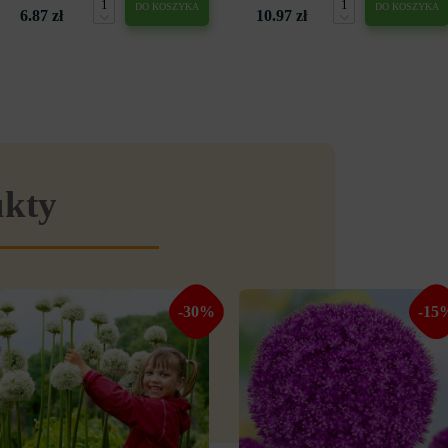
DO KOSZYKA
DO KOSZYKA
6.87 zł
10.97 zł
ukty
-30%
-15