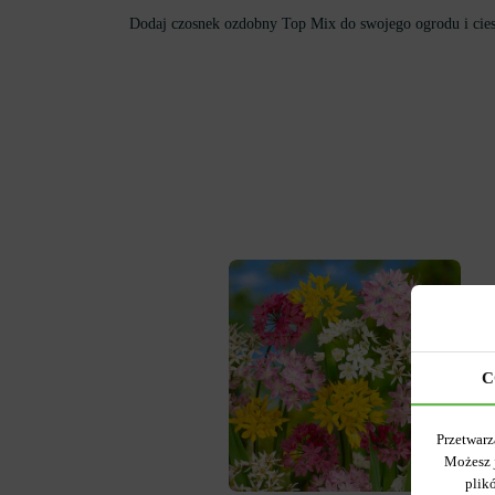
Dodaj czosnek ozdobny Top Mix do swojego ogrodu i ciesz
C
Przetwarz
Możesz 
plik