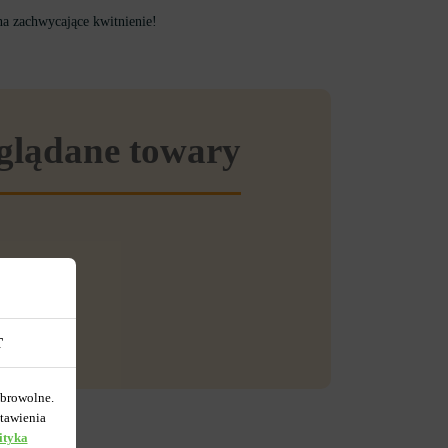
na zachwycające kwitnienie!
eglądane towary
T
obrowolne.
tawienia
ityka