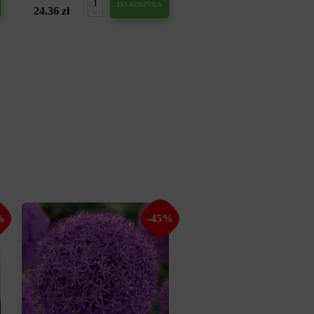
DO KOSZYKA
24.36 zł
%
-45%