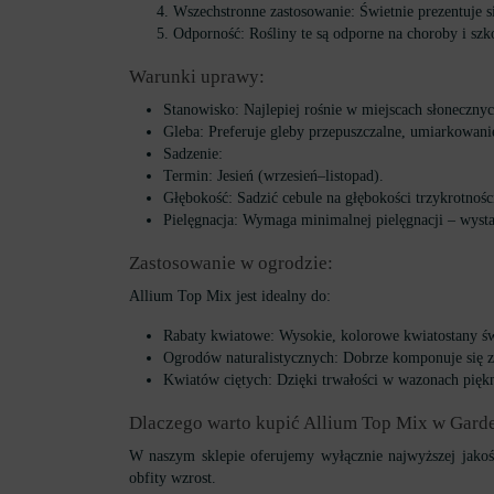
Wszechstronne zastosowanie: Świetnie prezentuje s
Odporność: Rośliny te są odporne na choroby i szk
Warunki uprawy:
Stanowisko: Najlepiej rośnie w miejscach słonecznyc
Gleba: Preferuje gleby przepuszczalne, umiarkowani
Sadzenie:
Termin: Jesień (wrzesień–listopad).
Głębokość: Sadzić cebule na głębokości trzykrotnoś
Pielęgnacja: Wymaga minimalnej pielęgnacji – wysta
Zastosowanie w ogrodzie:
Allium Top Mix jest idealny do:
Rabaty kwiatowe: Wysokie, kolorowe kwiatostany św
Ogrodów naturalistycznych: Dobrze komponuje się z
Kwiatów ciętych: Dzięki trwałości w wazonach piękni
Dlaczego warto kupić Allium Top Mix w Gar
W naszym sklepie oferujemy wyłącznie najwyższej jakoś
obfity wzrost.