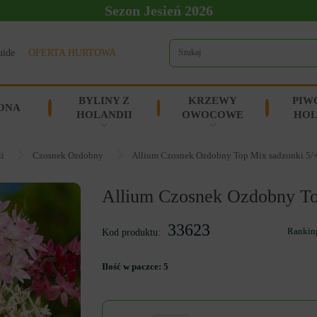
Sezon Jesień 2026
uide
OFERTA HURTOWA
BYLINY Z
KRZEWY
PIW
ONA
HOLANDII
OWOCOWE
HOL
ii
Czosnek Ozdobny
Allium Czosnek Ozdobny Top Mix sadzonki 5/
Allium Czosnek Ozdobny To
33623
Rankin
Kod produktu:
Ilość w paczce:
5