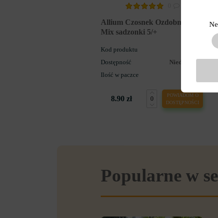
0
Allium Czosnek Ozdobny Top
Ne
Mix sadzonki 5/+
Kod produktu
33623
Dostępność
Niedostępny
Ilość w paczce
5
POWIADOM O
8.90 zł
DOSTĘPNOŚCI
Popularne w se