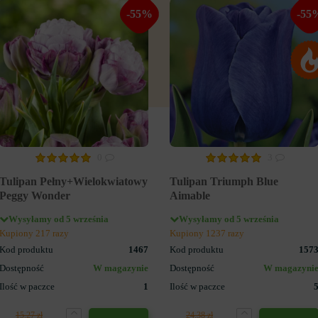
-55%
-55
0
3
Tulipan Pełny+Wielokwiatowy
Tulipan Triumph Blue
Peggy Wonder
Aimable
Wysyłamy od 5 września
Wysyłamy od 5 września
Kupiony 217 razy
Kupiony 1237 razy
Kod produktu
1467
Kod produktu
157
Dostępność
W magazynie
Dostępność
W magazyni
Ilość w paczce
1
Ilość w paczce
15.27 zł
24.38 zł