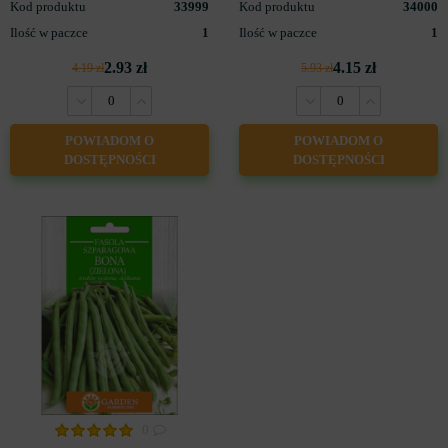
Kod produktu
33999
Kod produktu
34000
Ilość w paczce
1
Ilość w paczce
1
2.93 zł
4.15 zł
4.19 zł
5.93 zł
POWIADOM O
POWIADOM O
DOSTĘPNOŚCI
DOSTĘPNOŚCI
0