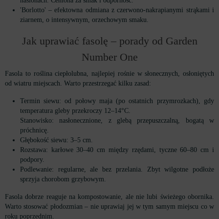
nasionach. Ceniona za smak i odporność.
'Borlotto' – efektowna odmiana z czerwono-nakrapianymi strąkami i
ziarnem, o intensywnym, orzechowym smaku.
Jak uprawiać fasolę – porady od Garden
Number One
Fasola to roślina ciepłolubna, najlepiej rośnie w słonecznych, osłoniętych
od wiatru miejscach. Warto przestrzegać kilku zasad:
Termin siewu: od połowy maja (po ostatnich przymrozkach), gdy
temperatura gleby przekroczy 12–14°C.
Stanowisko: nasłonecznione, z glebą przepuszczalną, bogatą w
próchnicę.
Głębokość siewu: 3–5 cm.
Rozstawa: karłowe 30–40 cm między rzędami, tyczne 60–80 cm i
podpory.
Podlewanie: regularne, ale bez przelania. Zbyt wilgotne podłoże
sprzyja chorobom grzybowym.
Fasola dobrze reaguje na kompostowanie, ale nie lubi świeżego obornika.
Warto stosować płodozmian – nie uprawiaj jej w tym samym miejscu co w
roku poprzednim.