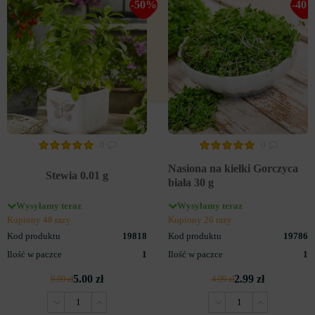
-50%
-40
0
0
Nasiona na kiełki Gorczyca
Stewia 0.01 g
biała 30 g
Wysyłamy teraz
Wysyłamy teraz
Kupiony 48 razy
Kupiony 26 razy
Kod produktu
19818
Kod produktu
19786
Ilość w paczce
1
Ilość w paczce
1
5.00 zł
2.99 zł
9.99 zł
4.99 zł