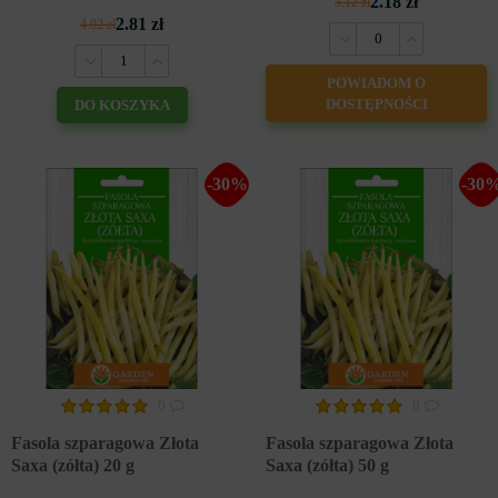
2.18 zł
3.12 zł
2.81 zł
4.02 zł
POWIADOM O
DOSTĘPNOŚCI
DO KOSZYKA
-30%
-30
0
0
Fasola szparagowa Złota
Fasola szparagowa Złota
Saxa (zółta) 20 g
Saxa (zółta) 50 g