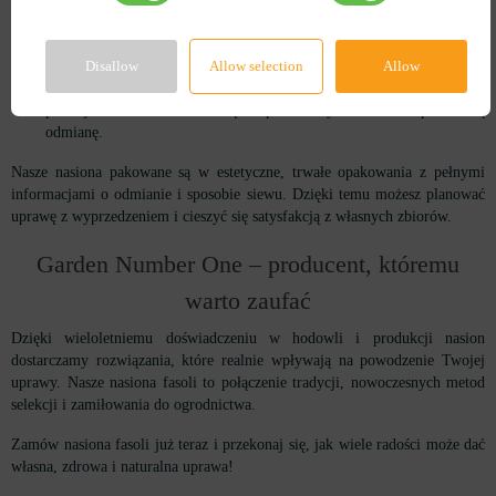
szczegółowe opisy i wskazówki uprawowe,
szybką i bezpieczną dostawę na terenie całej Polski,
Disallow
Allow selection
Allow
różne gramatury opakowań – od małych paczek po opakowania
zbiorcze,
profesjonalne doradztwo – chętnie pomożemy Ci dobrać odpowiednią
odmianę.
Nasze nasiona pakowane są w estetyczne, trwałe opakowania z pełnymi
informacjami o odmianie i sposobie siewu. Dzięki temu możesz planować
uprawę z wyprzedzeniem i cieszyć się satysfakcją z własnych zbiorów.
Garden Number One – producent, któremu
warto zaufać
Dzięki wieloletniemu doświadczeniu w hodowli i produkcji nasion
dostarczamy rozwiązania, które realnie wpływają na powodzenie Twojej
uprawy. Nasze nasiona fasoli to połączenie tradycji, nowoczesnych metod
selekcji i zamiłowania do ogrodnictwa.
Zamów nasiona fasoli już teraz i przekonaj się, jak wiele radości może dać
własna, zdrowa i naturalna uprawa!