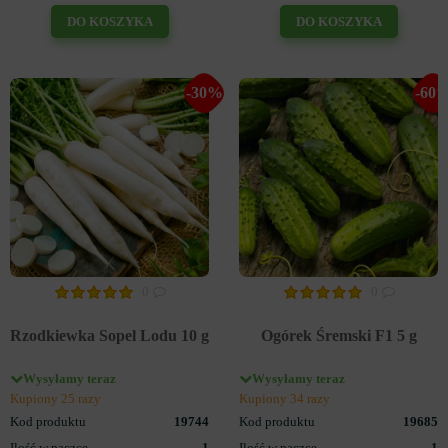
DO KOSZYKA
DO KOSZYKA
-30%
-60
0
0
Rzodkiewka Sopel Lodu 10 g
Ogórek Śremski F1 5 g
Wysyłamy teraz
Wysyłamy teraz
Kupiony 25 razy
Kupiony 34 razy
Kod produktu
19744
Kod produktu
19685
Ilość w paczce
1
Ilość w paczce
1