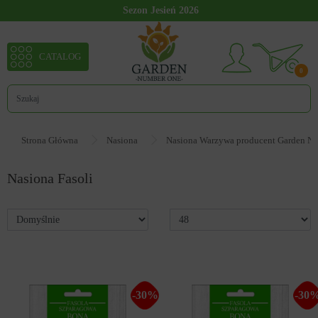
Sezon Jesień 2026
CATALOG
0
Strona Główna
Nasiona
Nasiona Warzywa producent Garden N
Nasiona Fasoli
1000979
-30%
-30