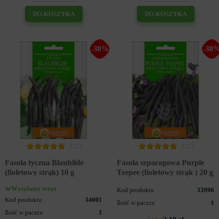
DO KOSZYKA
DO KOSZYKA
-30%
-30
0
0
Fasola tyczna Blauhilde
Fasola szparagowa Purple
(fioletowy strąk) 10 g
Teepee (fioletowy strąk ) 20 g
Wysyłamy teraz
Kod produktu
33996
Kod produktu
34001
Ilość w paczce
1
Ilość w paczce
1