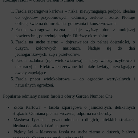
Rodzaje fasoli w ofercie Garden Number One:
Fasola szparagowa karłowa – niska, niewymagająca podpór, idealna
do ogrodów przydomowych. Odmiany zielone i żółte. Plonuje
obficie, świetna do mrożenia, gotowania i konserwowania.
Fasola szparagowa tyczna – daje wyższy plon z mniejszej
powierzchni, potrzebuje podpór. Dłuższy okres zbioru.
Fasola na suche ziarno – dojrzewająca do pełnej dojrzałości, o
dużych, kolorowych nasionach. Nadaje się do dań
jednogarnkowych, zup i przetworów.
Fasola ozdobna (np. wielokwiatowa) – łączy walory użytkowe i
dekoracyjne. Efektowne czerwone lub białe kwiaty, przyciągające
owady zapylające.
Fasola pnąca wielokolorowa – do ogrodów wertykalnych i
naturalnych ogrodzeń.
Popularne odmiany nasion fasoli z oferty Garden Number One:
'Złota Karłowa' – fasola szparagowa o jasnożółtych, delikatnych
strąkach. Odmiana plenna, wczesna, odporna na choroby.
'Masłowa Tyczna' – tyczna odmiana o długich, miękkich strąkach,
idealna do sałatek i dań na parze.
'Piękny Jaś' – klasyczna fasola na suche ziarno o dużych, białych