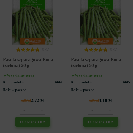
0
0
Fasola szparagowa Bona
Fasola szparagowa Bona
(zielona) 20 g
(zielona) 50 g
Wysyłamy teraz
Wysyłamy teraz
Kod produktu
33994
Kod produktu
33995
Ilość w paczce
1
Ilość w paczce
1
2.72 zł
4.18 zł
3.89 zł
5.97 zł
DO KOSZYKA
DO KOSZYKA