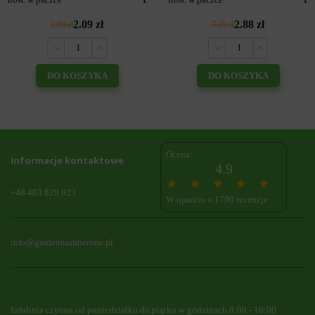
2.09 zł
2.88 zł
2.99 zł
7.19 zł
DO KOSZYKA
DO KOSZYKA
Ocena:
Informacje kontaktowe
4.9
+48 483 829 023
W oparciu o 1790 recenzje
info@gardennumberone.pl
Infolinia czynna od poniedziałku do piątku w godzinach 8:00 - 16:00