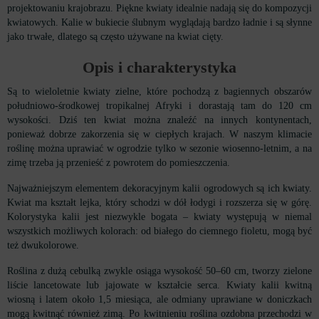
projektowaniu krajobrazu. Piękne kwiaty idealnie nadają się do kompozycji
kwiatowych. Kalie w bukiecie ślubnym wyglądają bardzo ładnie i są słynne
jako trwałe, dlatego są często używane na kwiat cięty.
Opis i charakterystyka
Są to wieloletnie kwiaty zielne, które pochodzą z bagiennych obszarów
południowo-środkowej tropikalnej Afryki i dorastają tam do 120 cm
wysokości. Dziś ten kwiat można znaleźć na innych kontynentach,
ponieważ dobrze zakorzenia się w ciepłych krajach. W naszym klimacie
roślinę można uprawiać w ogrodzie tylko w sezonie wiosenno-letnim, a na
zimę trzeba ją przenieść z powrotem do pomieszczenia.
Najważniejszym elementem dekoracyjnym kalii ogrodowych są ich kwiaty.
Kwiat ma kształt lejka, który schodzi w dół łodygi i rozszerza się w górę.
Kolorystyka kalii jest niezwykle bogata – kwiaty występują w niemal
wszystkich możliwych kolorach: od białego do ciemnego fioletu, mogą być
też dwukolorowe.
Roślina z dużą cebulką zwykle osiąga wysokość 50–60 cm, tworzy zielone
liście lancetowate lub jajowate w kształcie serca. Kwiaty kalii kwitną
wiosną i latem około 1,5 miesiąca, ale odmiany uprawiane w doniczkach
mogą kwitnąć również zimą. Po kwitnieniu roślina ozdobna przechodzi w