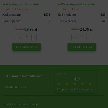
Wysyłamy od 5 września
Wysyłamy od 5 września
Kupiony 1237 razy
Kupiony 112 razy
Kod produktu
1573
Kod produktu
625
Ilość w paczce
5
Ilość w paczce
50
10.97 zł
24.36 zł
24.38 zł
60.90 zł
DO KOSZYKA
DO KOSZYKA
Ocena:
Informacje kontaktowe
4.9
+48 483 829 023
W oparciu o 1790 recenzje
info@gardennumberone.pl