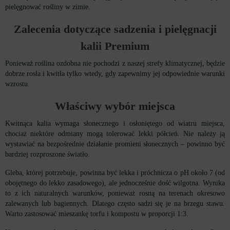
pielęgnować rośliny w zimie.
Zalecenia dotyczące sadzenia i pielęgnacji
kalii Premium
Ponieważ roślina ozdobna nie pochodzi z naszej strefy klimatycznej, będzie
dobrze rosła i kwitła tylko wtedy, gdy zapewnimy jej odpowiednie warunki
wzrostu.
Właściwy wybór miejsca
Kwitnąca kalia wymaga słonecznego i osłoniętego od wiatru miejsca,
chociaż niektóre odmiany mogą tolerować lekki półcień. Nie należy ją
wystawiać na bezpośrednie działanie promieni słonecznych – powinno być
bardziej rozproszone światło.
Gleba, której potrzebuje, powinna być lekka i próchnicza o pH około 7 (od
obojętnego do lekko zasadowego), ale jednocześnie dość wilgotna. Wynika
to z ich naturalnych warunków, ponieważ rosną na terenach okresowo
zalewanych lub bagiennych. Dlatego często sadzi się je na brzegu stawu.
Warto zastosować mieszankę torfu i kompostu w proporcji 1:3.