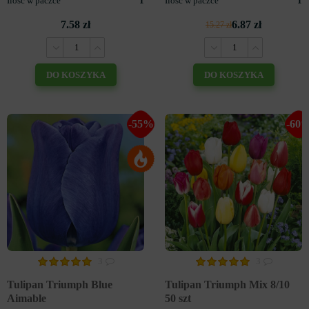
Ilość w paczce
1
Ilość w paczce
1
7.58 zł
6.87 zł
15.27 zł
DO KOSZYKA
DO KOSZYKA
-55%
-60
3
3
Tulipan Triumph Blue
Tulipan Triumph Mix 8/10
Aimable
50 szt