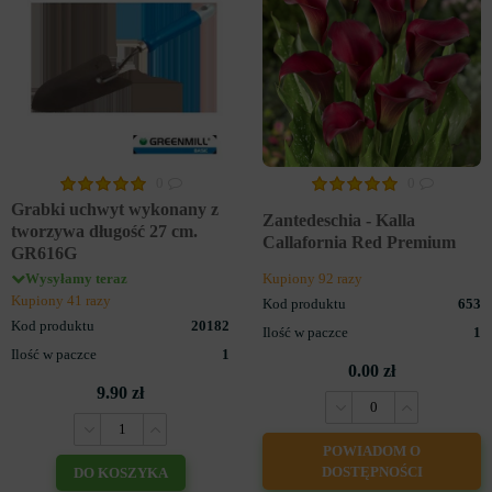
0
0
Grabki uchwyt wykonany z
Zantedeschia - Kalla
tworzywa długość 27 cm.
Callafornia Red Premium
GR616G
Wysyłamy teraz
Kupiony 92 razy
Kupiony 41 razy
Kod produktu
653
Kod produktu
20182
Ilość w paczce
1
Ilość w paczce
1
0.00 zł
9.90 zł
POWIADOM O
DOSTĘPNOŚCI
DO KOSZYKA