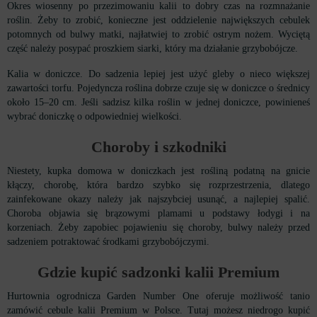
Okres wiosenny po przezimowaniu kalii to dobry czas na rozmnażanie
roślin. Żeby to zrobić, konieczne jest oddzielenie największych cebulek
potomnych od bulwy matki, najłatwiej to zrobić ostrym nożem. Wyciętą
część należy posypać proszkiem siarki, który ma działanie grzybobójcze.
Kalia w doniczce. Do sadzenia lepiej jest użyć gleby o nieco większej
zawartości torfu. Pojedyncza roślina dobrze czuje się w doniczce o średnicy
około 15–20 cm. Jeśli sadzisz kilka roślin w jednej doniczce, powinieneś
wybrać doniczkę o odpowiedniej wielkości.
Choroby i szkodniki
Niestety, kupka domowa w doniczkach jest rośliną podatną na gnicie
kłączy, chorobę, która bardzo szybko się rozprzestrzenia, dlatego
zainfekowane okazy należy jak najszybciej usunąć, a najlepiej spalić.
Choroba objawia się brązowymi plamami u podstawy łodygi i na
korzeniach. Żeby zapobiec pojawieniu się choroby, bulwy należy przed
sadzeniem potraktować środkami grzybobójczymi.
Gdzie kupić sadzonki kalii Premium
Hurtownia ogrodnicza Garden Number One oferuje możliwość tanio
zamówić cebule kalii Premium w Polsce. Tutaj możesz niedrogo kupić