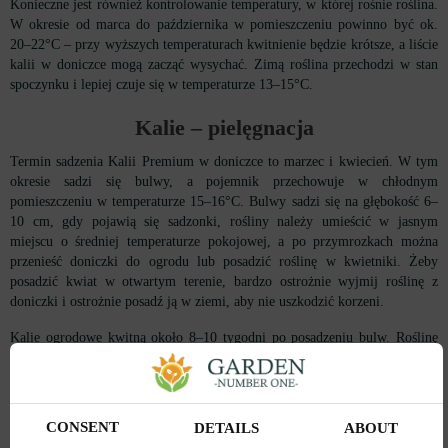
Konieczne jest również kontrolowanie temperatury, w której rośnie roślina.
W okresie od marca do października w pomieszczeniu powinno być ok.
20–22°C – przy wyższych temperaturach kwitnienie będzie krótsze, a liście
kalii w doniczce mogą zacząć wysychać. Zimą roślina przechodzi w stan
spoczynku i lepiej czuje się w temperaturze 13–15°C.
Kalie – pielęgnacja
Termin sadzenia Kalii Premium w doniczce to marzec i kwiecień. W tym
okresie sadzi się bulwy, a pojemnik przechowuje w chłodnym
pomieszczeniu w temperaturze 15–16°C. Bulwy sadzi się na głębokość 6–
10 cm, gdy pojawią się sadzonki, rośliny należy umieścić w jasnym
miejscu o średniej temperaturze pokojowej, a po przymrozkach można
przenieść doniczki do ogrodu lub posadzić roślinę w kwietniki. Żeby
posadzić kwiat w otwartym terenie, bardzo ostrożnie wyjmij roślinę z
doniczki i ostrożnie posadź ją w ziemi, aby nie uszkodzić korzeni.
Kalie ogrodowe kwitną około 8–10 tygodni po posadzeniu bulw. Roślinę
należy regularnie podlewać (przy suchej pogodzie zaleca się podlewanie co
3–4 dni), a w okresie kwitnienia nawozić wieloskładnikowymi nawozami
mineralnymi.
CONSENT
DETAILS
ABOUT
Nawóz