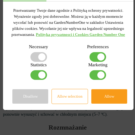
Przy uprawie kalii ogrodowej Premium ważne jest nawożenie. Stosowanie
Przetwarzamy Twoje dane zgodnie z Polityką ochrony prywatności.
nawozu należy rozpocząć się kilka tygodni po pojawieniu się kiełków. W
Wyrażenie zgody jest dobrowolne. Możesz ją w każdym momencie
tym celu możesz użyć zwykłych uniwersalnych kompleksów mineralnych.
wycofać lub ponowić na GardenNumberOne w zakładce Ustawienia
Gdy pojawi się pączek, warto przestawić się na nawozy z dużą ilością
plików cookies. Wycofanie jej nie wpływa na legalność uprzedniego
potasu. Po okresie odpoczynku kalii premium wymagają nawozów
przetwarzania.
Polityka prywatnosci i Cookies Garden Number One
mineralnych lub organicznych co 3-4 tygodnie.
Necessary
Preferences
Kalie – zimowanie
Po kwitnieniu kalię należy hodować jeszcze przez kilka tygodni, aby jej
Statistics
Marketing
podziemne korzenie miały czas na uzupełnienie zapasów na kolejny sezon
wegetacyjny. W tym okresie należy ograniczyć podlewanie rośliny, zielone
liście stopniowo brązowieją.
W okresie wrzesień-październik bulwy kalii są wykopywane z gruntu,
przesadzane do doniczek z torfem, a następnie przenoszone do jasnego,
Disallow
Allow selection
Allow
chłodnego pomieszczenia chronionego przed mrozem. Można również
wykopać bulwy kalii, umyć, wysuszyć, potraktować fungicydem,
ponownie wysuszyć i schować w chłodnym miejscu (5–7 ºC).
Rozmnażanie