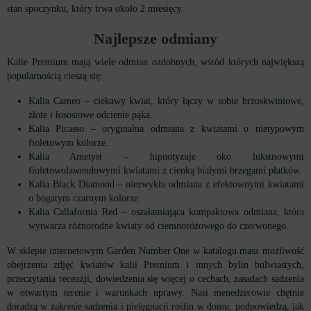
stan spoczynku, który trwa około 2 miesięcy.
Najlepsze odmiany
Kalie Premium mają wiele odmian ozdobnych, wśród których największą
popularnością cieszą się:
Kalia Cameo – ciekawy kwiat, który łączy w sobie brzoskwiniowe,
złote i łososiowe odcienie pąka.
Kalia Picasso – oryginalna odmiana z kwiatami o nietypowym
fioletowym kolorze.
Kalia Ametyst – hipnotyzuje oko luksusowymi
fioletowolawendowymi kwiatami z cienką białymi brzegami płatków.
Kalia Black Diamond – niezwykła odmiana z efektownymi kwiatami
o bogatym czarnym kolorze.
Kalia Callafornia Red – oszałamiająca kompaktowa odmiana, która
wytwarza różnorodne kwiaty od ciemnoróżowego do czerwonego.
W sklepie internetowym Garden Number One w katalogu masz możliwość
obejrzenia zdjęć kwiatów kalii Premium i innych bylin bulwiastych,
przeczytania recenzji, dowiedzenia się więcej o cechach, zasadach sadzenia
w otwartym terenie i warunkach uprawy. Nasi menedżerowie chętnie
doradzą w zakresie sadzenia i pielęgnacji roślin w domu, podpowiedzą, jak