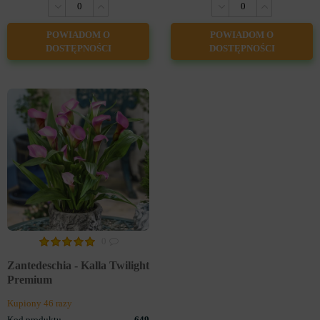
POWIADOM O
POWIADOM O
DOSTĘPNOŚCI
DOSTĘPNOŚCI
0
Zantedeschia - Kalla Twilight
Premium
Kupiony 46 razy
Kod produktu
649