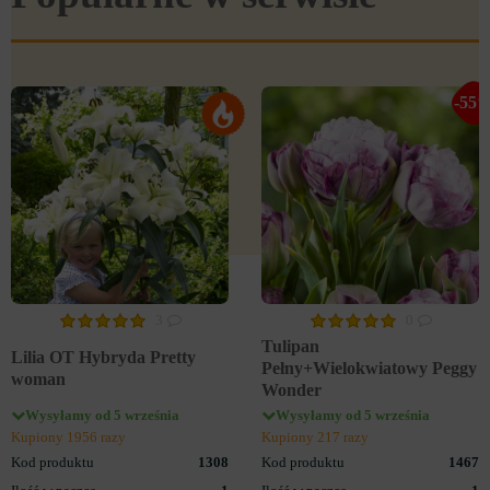
-55
3
0
Tulipan
Lilia OT Hybryda Pretty
Pełny+Wielokwiatowy Peggy
woman
Wonder
Wysyłamy od 5 września
Wysyłamy od 5 września
Kupiony 1956 razy
Kupiony 217 razy
Kod produktu
1308
Kod produktu
1467