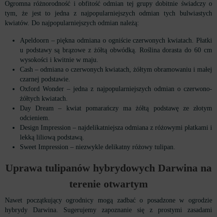
Ogromna różnorodność i obfitość odmian tej grupy dobitnie świadczy o
tym, że jest to jedna z najpopularniejszych odmian tych bulwiastych
kwiatów. Do najpopularniejszych odmian należą:
Apeldoorn – piękna odmiana o ogniście czerwonych kwiatach. Płatki
u podstawy są brązowe z żółtą obwódką. Roślina dorasta do 60 cm
wysokości i kwitnie w maju.
Cash – odmiana o czerwonych kwiatach, żółtym obramowaniu i małej
czarnej podstawie.
Oxford Wonder – jedna z najpopularniejszych odmian o czerwono-
żółtych kwiatach.
Day Dream – kwiat pomarańczy ma żółtą podstawę ze złotym
odcieniem.
Design Impression – najdelikatniejsza odmiana z różowymi płatkami i
lekką liliową podstawą.
Sweet Impression – niezwykle delikatny różowy tulipan.
Uprawa tulipanów
hybrydowych Darwina na
terenie
otwartym
Nawet początkujący ogrodnicy mogą zadbać o posadzone w ogrodzie
hybrydy Darwina. Sugerujemy zapoznanie się z prostymi zasadami