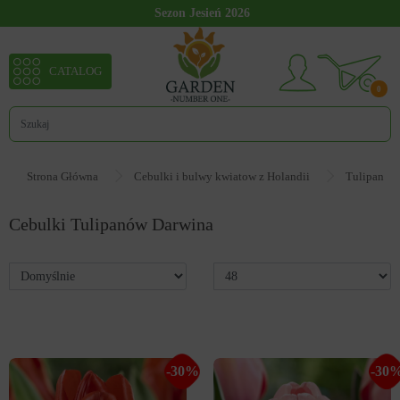
Sezon Jesień 2026
CATALOG
0
Strona Główna
Cebulki i bulwy kwiatow z Holandii
Tulipan
Cebulki Tulipanów Darwina
1000959
-30%
-30