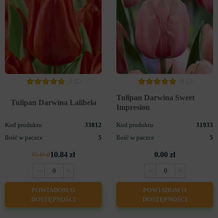
0
0
Tulipan Darwina Sweet
Tulipan Darwina Lalibela
Impresion
Kod produktu
33812
Kod produktu
31933
Ilość w paczce
5
Ilość w paczce
5
10.84 zł
0.00 zł
15.49 zł
POWIADOM O
POWIADOM O
DOSTĘPNOŚCI
DOSTĘPNOŚCI