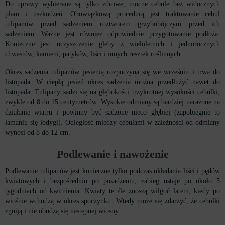
Do uprawy wybierane są tylko zdrowe, mocne cebule bez widocznych
plam i uszkodzeń. Obowiązkową procedurą jest traktowanie cebul
tulipanów przed sadzeniem roztworem grzybobójczym przed ich
sadzeniem. Ważne jest również odpowiednie przygotowanie podłoża.
Konieczne jest oczyszczenie gleby z wieloletnich i jednorocznych
chwastów, kamieni, patyków, liści i innych resztek roślinnych.
Okres sadzenia tulipanów jesienią rozpoczyna się we wrześniu i trwa do
listopada. W ciepłą jesień okres sadzenia można przedłużyć nawet do
listopada. Tulipany sadzi się na głębokości trzykrotnej wysokości cebulki,
zwykle od 8 do 15 centymetrów. Wysokie odmiany są bardziej narażone na
działanie wiatru i powinny być sadzone nieco głębiej (zapobiegnie to
łamaniu się łodygi). Odległość między cebulami w zależności od odmiany
wynosi od 8 do 12 cm.
Podlewanie i nawożenie
Podlewanie tulipanów jest konieczne tylko podczas układania liści i pędów
kwiatowych i bezpośrednio po posadzeniu, zabieg ustaje po około 5
tygodniach od kwitnienia. Kwiaty te źle znoszą wilgoć latem, kiedy po
wiośnie wchodzą w okres spoczynku. Wtedy może się zdarzyć, że cebulki
zgniją i nie obudzą się następnej wiosny.