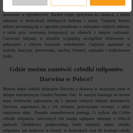
Ze względu na piękny wygląd i dużą popularność kwiaty te są szeroko
stosowane w ogrodnictwie. Bardzo często spotykana na rabatach, a niskie
odmiany w doniczkach zdobiących balkony i tarasy. Tulipany bardzo
dobrze prezentują się w ogrodzie posadzone w mieszance różnych odmian,
a także przy tworzeniu kompozycji na rabatach z innymi roślinami.
Czerwone tulipany w klombie wyglądają szczególnie efektownie w
połączeniu z żółtymi kwiatami wieloletnimi. Częstymi sąsiadami są
żonkile, hiacynty, pierwiosnki, zawilce, brunery, rumianki i trójkolorowe
fiołki.
Gdzie można zamówić cebulki tulipanów
Darwina w Polsce?
Możesz kupić cebulki tulipanów Darwina z dostawą w okazyjnej cenie w
sklepie internetowym Garden Number One. W naszym katalogu na stronie
masz możliwość zapoznania się z opisem różnych odmian mieszańców
Darwina, zapoznania się z ich cechami, przeczytania recenzji, a także
obejrzenia zdjęć. Ponadto menedżerowie pomogą Ci wybrać dla Ciebie
cebulki tulipanów czerwonych lub znajdą najlepsze odmiany o żółtych
płatkach. Dodatkowo podpowiedzą, kiedy najlepiej sadzić cebulki
tulipanów, jak hodować te kwiaty w doniczkach oraz ile kosztuje cebula