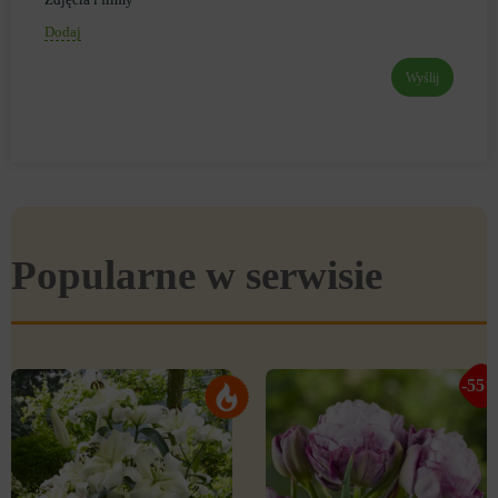
Dodaj
Wyślij
Popularne w serwisie
-55