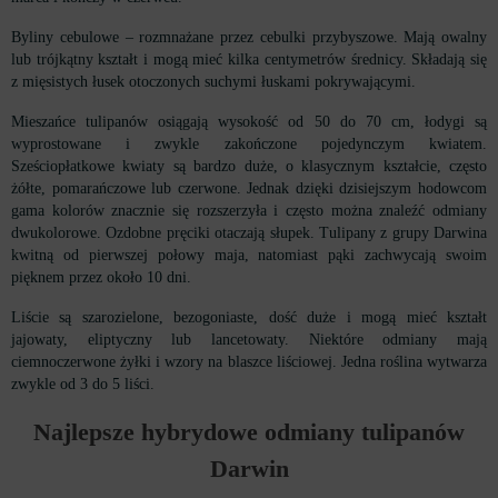
Byliny cebulowe – rozmnażane przez cebulki przybyszowe. Mają owalny
lub trójkątny kształt i mogą mieć kilka centymetrów średnicy. Składają się
z mięsistych łusek otoczonych suchymi łuskami pokrywającymi.
Mieszańce tulipanów osiągają wysokość od 50 do 70 cm, łodygi są
wyprostowane i zwykle zakończone pojedynczym kwiatem.
Sześciopłatkowe kwiaty są bardzo duże, o klasycznym kształcie, często
żółte, pomarańczowe lub czerwone. Jednak dzięki dzisiejszym hodowcom
gama kolorów znacznie się rozszerzyła i często można znaleźć odmiany
dwukolorowe. Ozdobne pręciki otaczają słupek. Tulipany z grupy Darwina
kwitną od pierwszej połowy maja, natomiast pąki zachwycają swoim
pięknem przez około 10 dni.
Liście są szarozielone, bezogoniaste, dość duże i mogą mieć kształt
jajowaty, eliptyczny lub lancetowaty. Niektóre odmiany mają
ciemnoczerwone żyłki i wzory na blaszce liściowej. Jedna roślina wytwarza
zwykle od 3 do 5 liści.
Najlepsze
hybrydowe
odmiany tulipanów
Darwin