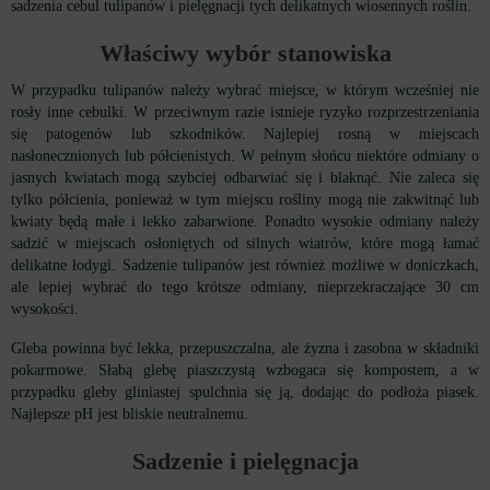
sadzenia cebul tulipanów i pielęgnacji tych delikatnych wiosennych roślin.
Właściwy wybór
stanowiska
W przypadku tulipanów należy wybrać miejsce, w którym wcześniej nie
rosły inne cebulki. W przeciwnym razie istnieje ryzyko rozprzestrzeniania
się patogenów lub szkodników. Najlepiej rosną w miejscach
nasłonecznionych lub półcienistych. W pełnym słońcu niektóre odmiany o
jasnych kwiatach mogą szybciej odbarwiać się i blaknąć. Nie zaleca się
tylko półcienia, ponieważ w tym miejscu rośliny mogą nie zakwitnąć lub
kwiaty będą małe i lekko zabarwione. Ponadto wysokie odmiany należy
sadzić w miejscach osłoniętych od silnych wiatrów, które mogą łamać
delikatne łodygi. Sadzenie tulipanów jest również możliwe w doniczkach,
ale lepiej wybrać do tego krótsze odmiany, nieprzekraczające 30 cm
wysokości.
Gleba powinna być lekka, przepuszczalna, ale żyzna i zasobna w składniki
pokarmowe. Słabą glebę piaszczystą wzbogaca się kompostem, a w
przypadku gleby gliniastej spulchnia się ją, dodając do podłoża piasek.
Najlepsze pH jest bliskie neutralnemu.
Sadze
nie i
pielęgnacja