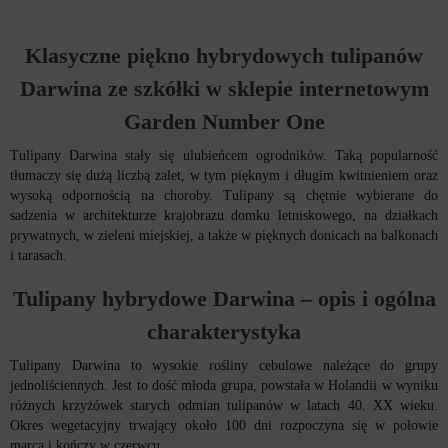
Klasyczne piękno hybrydowych tulipanów
Darwina ze szkółki w sklepie internetowym
Garden Number One
Tulipany Darwina stały się ulubieńcem ogrodników. Taką popularność
tłumaczy się dużą liczbą zalet, w tym pięknym i długim kwitnieniem oraz
wysoką odpornością na choroby. Tulipany są chętnie wybierane do
sadzenia w architekturze krajobrazu domku letniskowego, na działkach
prywatnych, w zieleni miejskiej, a także w pięknych donicach na balkonach
i tarasach.
Tulipany hybrydowe Darwin
a
–
opis i ogólna
charakterystyka
Tulipany Darwina to wysokie rośliny cebulowe należące do grupy
jednoliściennych. Jest to dość młoda grupa, powstała w Holandii w wyniku
różnych krzyżówek starych odmian tulipanów w latach 40. XX wieku.
Okres wegetacyjny trwający około 100 dni rozpoczyna się w połowie
marca i kończy w czerwcu.