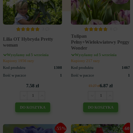
3
0
Tulipan
Lilia OT Hybryda Pretty
Pełny+Wielokwiatowy Peggy
woman
Wonder
Wysyłamy od 5 września
Wysyłamy od 5 września
Kupiony 1956 razy
Kupiony 217 razy
Kod produktu
1308
Kod produktu
1467
Ilość w paczce
1
Ilość w paczce
1
7.58 zł
6.87 zł
15.27 zł
DO KOSZYKA
DO KOSZYKA
-55%
-60