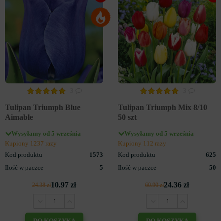
3
3
Tulipan Triumph Blue
Tulipan Triumph Mix 8/10
Aimable
50 szt
Wysyłamy od 5 września
Wysyłamy od 5 września
Kupiony 1237 razy
Kupiony 112 razy
Kod produktu
1573
Kod produktu
625
Ilość w paczce
5
Ilość w paczce
50
10.97 zł
24.36 zł
24.38 zł
60.90 zł
DO KOSZYKA
DO KOSZYKA