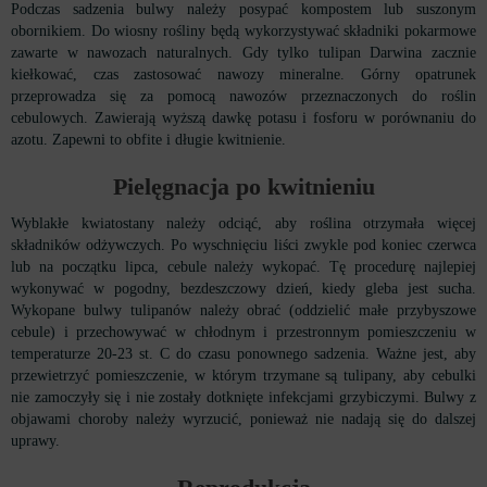
Podczas sadzenia bulwy należy posypać kompostem lub suszonym
obornikiem. Do wiosny rośliny będą wykorzystywać składniki pokarmowe
zawarte w nawozach naturalnych. Gdy tylko tulipan Darwina zacznie
kiełkować, czas zastosować nawozy mineralne. Górny opatrunek
przeprowadza się za pomocą nawozów przeznaczonych do roślin
cebulowych. Zawierają wyższą dawkę potasu i fosforu w porównaniu do
azotu. Zapewni to obfite i długie kwitnienie.
Pielęgnacja po kwitnieniu
Wyblakłe kwiatostany należy odciąć, aby roślina otrzymała więcej
składników odżywczych. Po wyschnięciu liści zwykle pod koniec czerwca
lub na początku lipca, cebule należy wykopać. Tę procedurę najlepiej
wykonywać w pogodny, bezdeszczowy dzień, kiedy gleba jest sucha.
Wykopane bulwy tulipanów należy obrać (oddzielić małe przybyszowe
cebule) i przechowywać w chłodnym i przestronnym pomieszczeniu w
temperaturze 20-23 st. C do czasu ponownego sadzenia. Ważne jest, aby
przewietrzyć pomieszczenie, w którym trzymane są tulipany, aby cebulki
nie zamoczyły się i nie zostały dotknięte infekcjami grzybiczymi. Bulwy z
objawami choroby należy wyrzucić, ponieważ nie nadają się do dalszej
uprawy.