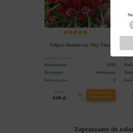
Ne
0
Tuli
Tulipan Botaniczny Tiny Timo
Ofer
Kupiony 420 razy
Kupi
Kod produktu
1553
Kod 
Dostępność
Niedostępny
Dost
Ilość w paczce
5
Ilość
8.70 zł
POWIADOM O
6.09 zł
DOSTĘPNOŚCI
Zapraszamy do zakup