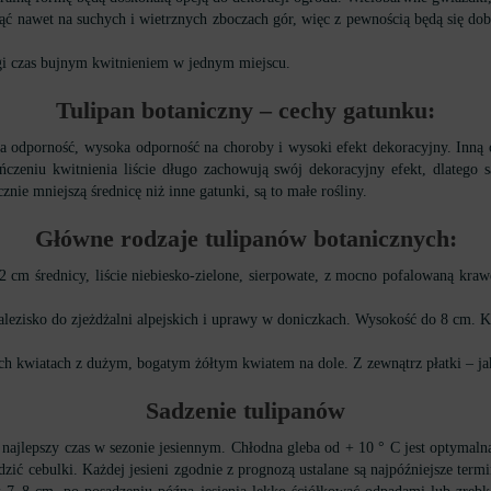
osnąć nawet na suchych i wietrznych zboczach gór, więc z pewnością będą się
gi czas bujnym kwitnieniem w jednym miejscu.
Tulipan botaniczn
y
–
cechy gatunku:
a odporność, wysoka odporność na choroby i wysoki efekt dekoracyjny. Inną ce
eniu kwitnienia liście długo zachowują swój dekoracyjny efekt, dlatego s
nie mniejszą średnicę niż inne gatunki, są to małe rośliny.
Główne rodzaje tulipanów botanicznych:
 cm średnicy, liście niebiesko-zielone, sierpowate, z mocno pofalowaną kraw
alezisko do zjeżdżalni alpejskich i uprawy w doniczkach. Wysokość do 8 cm. 
ch kwiatach z dużym, bogatym żółtym kwiatem na dole. Z zewnątrz płatki – jak
Sadzenie tulipanów
najlepszy czas w sezonie jesiennym. Chłodna gleba od + 10 ° C jest optymalna
ć cebulki. Każdej jesieni zgodnie z prognozą ustalane są najpóźniejsze term