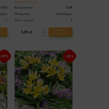
Kupiony 302 razy
1574
Kod produktu
1530
tępny
Dostępność
Niedostępny
1
Ilość w paczce
1
 O
POWIADOM O
0.00 zł
ŚCI
DOSTĘPNOŚCI
-30%
-30%