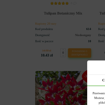
0
Tulipan Botaniczny Mix
Tul
Kupiony 20 razy
Kupi
Kod produktu
614
Kod 
Dostępność
Niedostępny
Dost
Ilość w paczce
10
Ilość
14.90 zł
POWIADOM O
10.43 zł
DOSTĘPNOŚCI
-30%
C
Przetwarz
Możesz 
plik