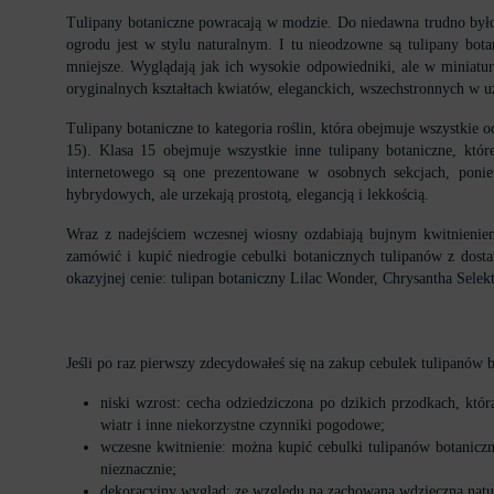
Tulipany botaniczne powracają w modzie. Do niedawna trudno było 
ogrodu jest w stylu naturalnym. I tu nieodzowne są tulipany bota
mniejsze. Wyglądają jak ich wysokie odpowiedniki, ale w miniatur
oryginalnych kształtach kwiatów, eleganckich, wszechstronnych w uż
Tulipany botaniczne to kategoria roślin, która obejmuje wszystkie 
15). Klasa 15 obejmuje wszystkie inne tulipany botaniczne, któ
internetowego są one prezentowane w osobnych sekcjach, poniew
hybrydowych, ale urzekają prostotą, elegancją i lekkością.
Wraz z nadejściem wczesnej wiosny ozdabiają bujnym kwitnienie
zamówić i kupić niedrogie cebulki botanicznych tulipanów z dosta
okazyjnej cenie: tulipan botaniczny Lilac Wonder, Chrysantha Selekt
Jeśli po raz pierwszy zdecydowałeś się na zakup cebulek tulipanów b
niski wzrost: cecha odziedziczona po dzikich przodkach, kt
wiatr i inne niekorzystne czynniki pogodowe;
wczesne kwitnienie: można kupić cebulki tulipanów botanicz
nieznacznie;
dekoracyjny wygląd: ze względu na zachowaną wdzięczną natur