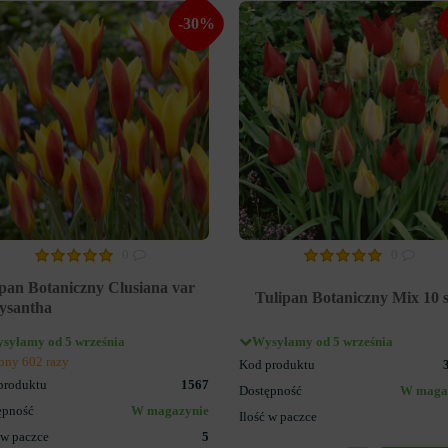
-30%
0
0
pan Botaniczny Clusiana var
Tulipan Botaniczny Mix 10 s
ysantha
syłamy od 5 września
Wysyłamy od 5 września
ony 602 razy
Kod produktu
produktu
1567
Dostępność
W maga
ępność
W magazynie
Ilość w paczce
 w paczce
5