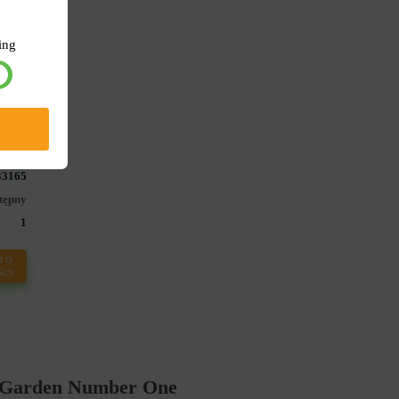
ing
 cm
33165
tępny
1
 O
ŚCI
Garden Number One