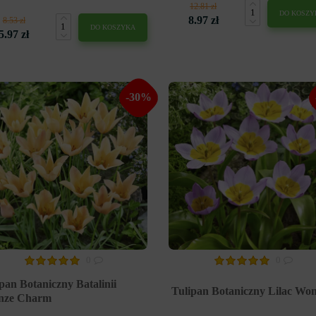
12.81 zł
DO KOSZY
8.97 zł
8.53 zł
DO KOSZYKA
5.97 zł
-30%
0
0
pan Botaniczny Batalinii
Tulipan Botaniczny Lilac Wo
nze Charm