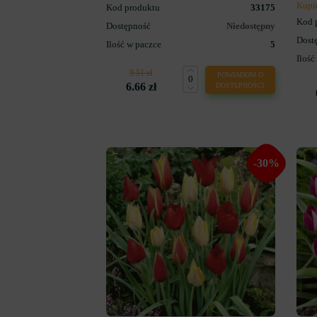
Kupi
Kod produktu
33175
Kod 
Dostępność
Niedostępny
Dost
Ilość w paczce
5
Ilość
9.51 zł
POWIADOM O
6.66 zł
DOSTĘPNOŚCI
-30%