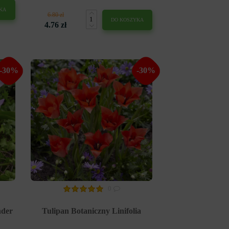
KA
6.80 zł
DO KOSZYKA
4.76 zł
-30%
-30%
0
nder
Tulipan Botaniczny Linifolia