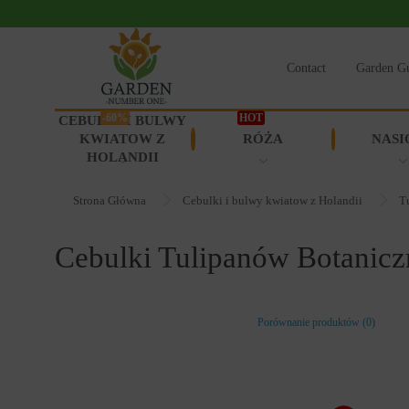
Contact
Garden G
-60%
HOT
CEBULKI I BULWY
KWIATOW Z
RÓŻA
NASI
HOLANDII
Strona Główna
Cebulki i bulwy kwiatow z Holandii
T
Cebulki Tulipanów Botanic
90129
Porównanie produktów (0)