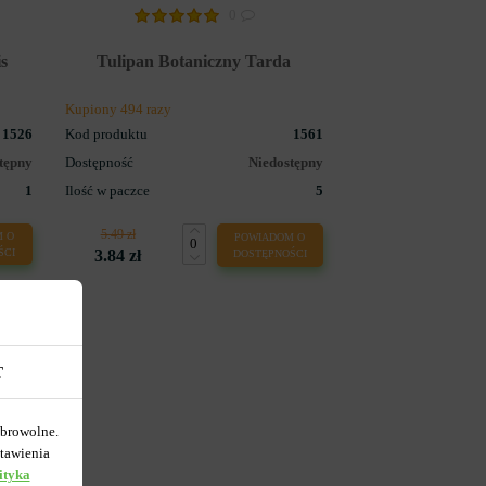
0
s
Tulipan Botaniczny Tarda
Kupiony 494 razy
1526
Kod produktu
1561
tępny
Dostępność
Niedostępny
1
Ilość w paczce
5
5.49 zł
 O
POWIADOM O
ŚCI
3.84 zł
DOSTĘPNOŚCI
T
obrowolne.
tawienia
ityka