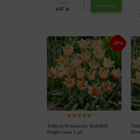
7.10 zł
DO KOSZYKA
4.97 zł
-30%
0
Tulipan Botaniczny Batalinii
Tuli
Bright Gem 5 szt
Bro