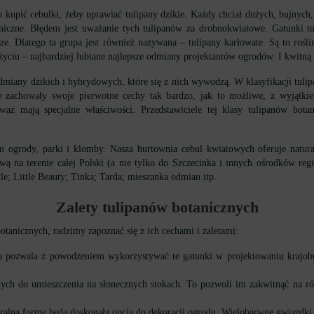
kupić cebulki, żeby uprawiać tulipany dzikie. Każdy chciał dużych, bujnych,
niczne. Błędem jest uważanie tych tulipanów za drobnokwiatowe. Gatunki tu
ze. Dlatego ta grupa jest również nazywana – tulipany karłowate. Są to rośl
yciu – najbardziej lubiane najlepsze odmiany projektantów ogrodów. I kwitną p
odmiany dzikich i hybrydowych, które się z nich wywodzą. W klasyfikacji tuli
re zachowały swoje pierwotne cechy tak bardzo, jak to możliwe, z wyjątk
aż mają specjalne właściwości. Przedstawiciele tej klasy tulipanów bot
m ogrody, parki i klomby. Nasza hurtownia cebul kwiatowych oferuje natur
wą na terenie całej Polski (a nie tylko do Szczecinka i innych ośrodków r
le; Little Beauty; Tinka; Tarda; mieszanka odmian itp.
Zalety
tulipanów botanicznych
otanicznych, radzimy zapoznać się z ich cechami i zaletami:
óra pozwala z powodzeniem wykorzystywać te gatunki w projektowaniu krajo
nych do umieszczenia na słonecznych stokach. To pozwoli im zakwitnąć na ró
alną formę będą doskonałą opcją do dekoracji ogrodu. Wielobarwne gwiazdki, k