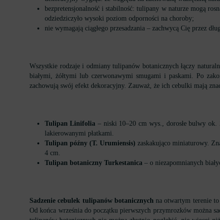
bezpretensjonalność i stabilność: tulipany w naturze mogą r
odziedziczyło wysoki poziom odporności na choroby;
nie wymagają ciągłego przesadzania – zachwycą Cię przez dłu
Wszystkie rodzaje i odmiany tulipanów botanicznych łączy naturaln
białymi, żółtymi lub czerwonawymi smugami i paskami. Po zakończ
zachowują swój efekt dekoracyjny. Zauważ, że ich cebulki mają znacz
Tulipan Linifolia
– niski 10–20 cm wys., dorosłe bulwy ok. 2
lakierowanymi płatkami.
Tulipan późny (T. Urumiensis)
zaskakująco miniaturowy. Zn
4 cm.
Tulipan botaniczny Turkestanica
– o niezapomnianych biały
Sadzenie cebulek tulipanów botanicznych
na otwartym terenie to 
Od końca września do początku pierwszych przymrozków można sadzi