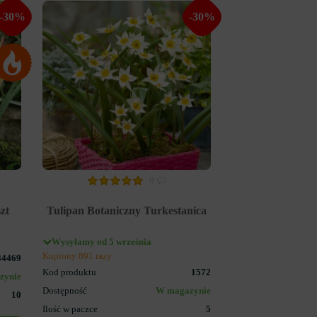
-30%
-30%
0
zt
Tulipan Botaniczny Turkestanica
Wysyłamy od 5 września
Kupiony 891 razy
34469
Kod produktu
1572
zynie
Dostępność
W magazynie
10
Ilość w paczce
5