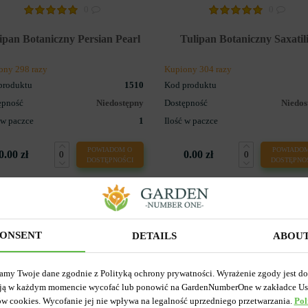
0
0
ipan Botaniczny Persian Pearl
Tulipan Botaniczny Saxatili
ony 298 razy
Kupiony 304 razy
produktu
1510
Kod produktu
ępność
Niedostępny
Dostępność
Niedos
 w paczce
1
Ilość w paczce
POWIADOM O
POWIADOM
0.00 zł
0.00 zł
DOSTĘPNOŚCI
DOSTĘPNO
-30%
ONSENT
DETAILS
ABOU
amy Twoje dane zgodnie z Polityką ochrony prywatności. Wyrażenie zgody jest d
ją w każdym momencie wycofać lub ponowić na GardenNumberOne w zakładce Us
ów cookies. Wycofanie jej nie wpływa na legalność uprzedniego przetwarzania.
Pol