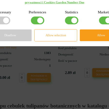
prywatnosci i Cookies Garden Number One
cessary
Preferences
Statistics
Market
0
0
pan Botaniczny Turkestanica
Koszyk do cebulek okrągły 23
Disallow
Allow selection
Allow
ta Specjalna
(zielony) 1 szt
ony 101 razy
Kod produktu
produktu
1383
Dostępność
Niedos
ępność
Niedostępny
Ilość w paczce
 w paczce
1
POWIADOM
2.89 zł
DOSTĘPNO
POWIADOM O
0.00 zł
DOSTĘPNOŚCI
u cebulek tulipanów botanicznych w katalogu