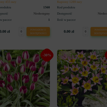
ony 455 razy
Kupiony 1289 razy
produktu
1560
Kod produktu
ępność
Niedostępny
Dostępność
Niedos
 w paczce
1
Ilość w paczce
POWIADOM O
POWIADOM
0.00 zł
0.00 zł
DOSTĘPNOŚCI
DOSTĘPNO
-30%