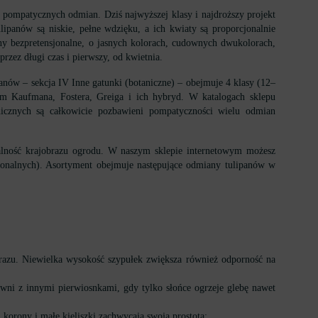
 pompatycznych odmian. Dziś najwyższej klasy i najdroższy projekt
lipanów są niskie, pełne wdzięku, a ich kwiaty są proporcjonalnie
iny bezpretensjonalne, o jasnych kolorach, cudownych dwukolorach,
rzez długi czas i pierwszy, od kwietnia.
panów – sekcja IV Inne gatunki (botaniczne) – obejmuje 4 klasy (12–
iem Kaufmana, Fostera, Greiga i ich hybryd. W katalogach sklepu
anicznych są całkowicie pozbawieni pompatyczności wielu odmian
alność krajobrazu ogrodu. W naszym sklepie internetowym możesz
egionalnych). Asortyment obejmuje następujące odmiany tulipanów w
brazu. Niewielka wysokość szypułek zwiększa również odporność na
wni z innymi pierwiosnkami, gdy tylko słońce ogrzeje glebę nawet
orony i małe kieliszki zachwycają swoją prostotą;