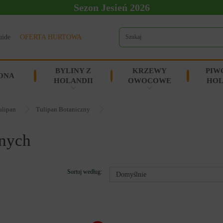
Sezon Jesień 2026
uide
OFERTA HURTOWA
BYLINY Z
KRZEWY
PIW
ONA
HOLANDII
OWOCOWE
HOL
ulipan
Tulipan Botaniczny
znych
Sortuj według: