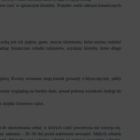
 dobrze czuć w uprawnym klombie. Ponadto wiele odmian botanicznych
chą jest ich piękne, gęste, mocne ulistnienie, które można ozdobić
adząc botaniczne cebulki tulipanów, uzyskasz klomby, które długo
ędzią. Kwiaty wiosenne mają kształt gwiazdy z błyszczącymi, jakby
Kwiaty wyglądają na bardzo duże, ponad połowę wysokości łodygi do
 miękki fioletowy nalot.
 do ukorzeniania cebul, w których część powietrzna nie rozwija się.
iny sadzenia – 20–30 dni przed stabilnymi mrozami. Małych cebulek