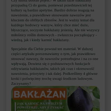
Czy lubisz dobrze pojeść? W takim razie bakłażany
przypadną Ci do gustu, ponieważ przedstawicieli tej
kultury są bardzo apetytne. Bardzo dobrze reagują na
nawożenie, a prawidłowe stosowanie nawozów jest
kluczem do obfitych zbiorów. Jest to ważny temat dla
każdego hodowcy warzyw, który chce mieć duże,
błyszczące, soczyste bakłażany jesienią. Ale nie wszyscy
miłośnicy roślin domowych - zwłaszcza początkujący -
wiedzą, jak i kiedy karmić bakłażany.
Specjalnie dla Ciebie powstał ten materiał. W dalszej
części artykułu porozmawiamy o tym, jak prawidłowo
stosować nawozy, ile nawozów potrzebujesz i na co one
wpływają. Dowiesz się o podstawowych funkcjach
odżywiania bakłażanów, takich jak czas i okresowość
nawożenia, priorytety i tak dalej. Podkreślimy 4 główne
kroki i poświęcimy trochę uwagi środkom ludowym.
Zaczynamy?