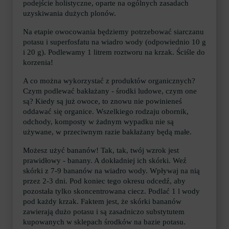
podejście holistyczne, oparte na ogólnych zasadach
uzyskiwania dużych plonów.
Na etapie owocowania będziemy potrzebować siarczanu
potasu i superfosfatu na wiadro wody (odpowiednio 10 g
i 20 g). Podlewamy 1 litrem roztworu na krzak. Ściśle do
korzenia!
A co można wykorzystać z produktów organicznych?
Czym podlewać bakłażany - środki ludowe, czym one
są? Kiedy są już owoce, to znowu nie powinieneś
oddawać się organice. Wszelkiego rodzaju obornik,
odchody, komposty w żadnym wypadku nie są
używane, w przeciwnym razie bakłażany będą małe.
Możesz użyć bananów! Tak, tak, twój wzrok jest
prawidłowy - banany. A dokładniej ich skórki. Weź
skórki z 7-9 bananów na wiadro wody. Wpływaj na nią
przez 2-3 dni. Pod koniec tego okresu odcedź, aby
pozostała tylko skoncentrowana ciecz. Podlać 1 l wody
pod każdy krzak. Faktem jest, że skórki bananów
zawierają dużo potasu i są zasadniczo substytutem
kupowanych w sklepach środków na bazie potasu.