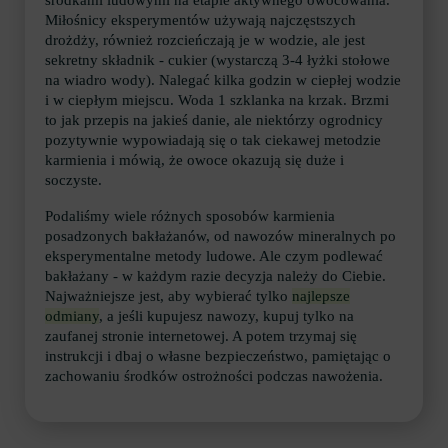
środkami ludowymi na etapie aktywnego owocowania.
Miłośnicy eksperymentów używają najczęstszych
drożdży, również rozcieńczają je w wodzie, ale jest
sekretny składnik - cukier (wystarczą 3-4 łyżki stołowe
na wiadro wody). Nalegać kilka godzin w ciepłej wodzie
i w ciepłym miejscu. Woda 1 szklanka na krzak. Brzmi
to jak przepis na jakieś danie, ale niektórzy ogrodnicy
pozytywnie wypowiadają się o tak ciekawej metodzie
karmienia i mówią, że owoce okazują się duże i
soczyste.
Podaliśmy wiele różnych sposobów karmienia
posadzonych bakłażanów, od nawozów mineralnych po
eksperymentalne metody ludowe. Ale czym podlewać
bakłażany - w każdym razie decyzja należy do Ciebie.
Najważniejsze jest, aby wybierać tylko
najlepsze
odmiany
, a jeśli kupujesz nawozy, kupuj tylko na
zaufanej stronie internetowej. A potem trzymaj się
instrukcji i dbaj o własne bezpieczeństwo, pamiętając o
zachowaniu środków ostrożności podczas nawożenia.