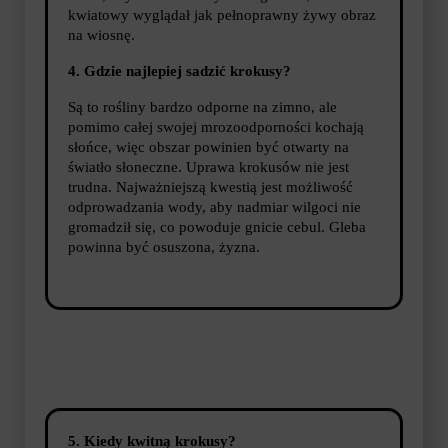
kwiatowy wyglądał jak pełnoprawny żywy obraz
na wiosnę.
4. Gdzie najlepiej sadzić krokusy?
Są to rośliny bardzo odporne na zimno, ale
pomimo całej swojej mrozoodporności kochają
słońce, więc obszar powinien być otwarty na
światło słoneczne. Uprawa krokusów nie jest
trudna. Najważniejszą kwestią jest możliwość
odprowadzania wody, aby nadmiar wilgoci nie
gromadził się, co powoduje gnicie cebul. Gleba
powinna być osuszona, żyzna.
5. Kiedy kwitną krokusy?