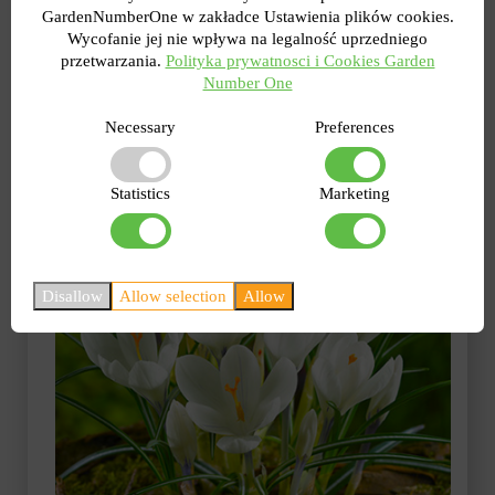
kwitnienie:
połowa marca - początek kwietnia;
GardenNumberOne w zakładce Ustawienia plików cookies.
sadzenie:
druga połowa września - październik.
Wycofanie jej nie wpływa na legalność uprzedniego
przetwarzania.
Polityka prywatnosci i Cookies Garden
Krokus wielkokwiatowy Jeanne d 'Arc
Number One
Necessary
Preferences
Statistics
Marketing
Disallow
Allow selection
Allow