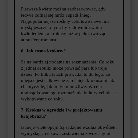
Pierwsze kwiaty można zaobserwować, gdy
ledwie cofnął się mróz i spadł śnieg.
Najpopularniejsze rośliny cebulowe nawet nie
myślą jeszcze o tym, by zadowolić swoim
kwitnieniem, a krokusy już w pełni, tworząc
atmosferę romansu.
6. Jak rosną krokusy?
Są najbardziej podatne na rozmnażanie. Co roku
z jednej cebulki może powstać para lub troje
dzieci. Po kilku latach prowadzi to do tego, że
miejsce jest całkowicie zarośnięte krokusami tak
chaotycznie, jak to tylko możliwe. W celu
uporządkowanego rozmnażania kultury cebule są
wykopywane co roku.
7. Krokus w ogrodzie i w projektowaniu
krajobrazu?
Istnieje wiele opcji! Są sadzone wzdłuż obwódek,
wymyślając ciekawe zestawienia z wczesnymi