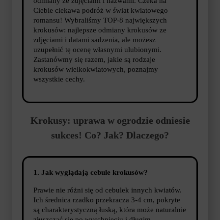
odmiany ze zdjęciami i nazwami. Czeka na
Ciebie ciekawa podróż w świat kwiatowego
romansu! Wybraliśmy TOP-8 największych
krokusów: najlepsze odmiany krokusów ze
zdjęciami i datami sadzenia, ale możesz
uzupełnić tę ocenę własnymi ulubionymi.
Zastanówmy się razem, jakie są rodzaje
krokusów wielkokwiatowych, poznajmy
wszystkie cechy.
Krokusy: uprawa w ogrodzie odniesie
sukces! Co? Jak? Dlaczego?
1. Jak wyglądają cebule krokusów?
Prawie nie różni się od cebulek innych kwiatów.
Ich średnica rzadko przekracza 3-4 cm, pokryte
są charakterystyczną łuską, która może naturalnie
złuszczać się po wyschnięciu i długim