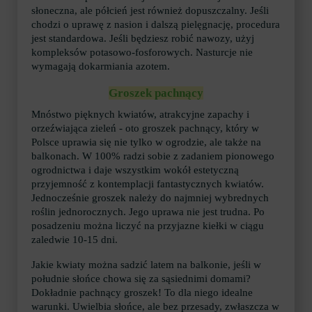
słoneczna, ale półcień jest również dopuszczalny. Jeśli
chodzi o uprawę z nasion i dalszą pielęgnację, procedura
jest standardowa. Jeśli będziesz robić nawozy, użyj
kompleksów potasowo-fosforowych. Nasturcje nie
wymagają dokarmiania azotem.
Groszek pachnący
Mnóstwo pięknych kwiatów, atrakcyjne zapachy i
orzeźwiająca zieleń - oto groszek pachnący, który w
Polsce uprawia się nie tylko w ogrodzie, ale także na
balkonach. W 100% radzi sobie z zadaniem pionowego
ogrodnictwa i daje wszystkim wokół estetyczną
przyjemność z kontemplacji fantastycznych kwiatów.
Jednocześnie groszek należy do najmniej wybrednych
roślin jednorocznych. Jego uprawa nie jest trudna. Po
posadzeniu można liczyć na przyjazne kiełki w ciągu
zaledwie 10-15 dni.
Jakie kwiaty można sadzić latem na balkonie, jeśli w
południe słońce chowa się za sąsiednimi domami?
Dokładnie pachnący groszek! To dla niego idealne
warunki. Uwielbia słońce, ale bez przesady, zwłaszcza w