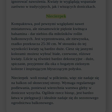
ignorować nawożenia. Kwiaty te wyglądają wspaniale
zarówno w tradycyjnych, jak i wiszących doniczkach.
Niecierpek
Kompaktowa, pod pewnymi względami nawet
miniaturowa, ale niesamowicie pięknie kwitnąca
balsamina - dar niebios dla miłośników roślin
balkonowych. Jest wyprostowana, ale niewysoka,
rzadko przekracza 25-30 cm. W stosunku do tej
wysokości kwiaty są bardzo duże. Ciesz się jasnymi
kolorami: możesz wybrać białe, czerwone, różowe
kwiaty. Liście są również bardzo dekoracyjne - duże,
spiczaste, przyjemne dla oka o bogatym zielonym
kolorze i inspirującym błyszczącym połysku.
Niecierpek woli rosnąć w półcieniu, więc nie nadaje się
na balkon od słonecznej strony. Wymaga regularnego
podlewania, ponieważ wierzchnia warstwa gleby w
doniczce wysycha. Ogólnie rzecz biorąc, jest bardzo
łatwa w pielęgnacji i idealnie nadaje się do sezonowego
ogrodnictwa balkonowego.