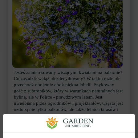
Jesteś zainteresowany wiszącymi kwiatami na balkonie?
Co zasadzić wciąż niezdecydowany? W takim razie nie
przechodź obojętnie obok piękna lobelii. Szykowny
gość z subtropików, który w warunkach naturalnych jest
byliną, ale w Polsce - prawdziwym latem. Jest
uwielbiana przez ogrodników i projektantów. Często jest
ozdobą nie tylko balkonów, ale także letnich tarasów i
fasad domów.
Lobelia to kwiat dla leniwych. Posadzenie takiej rośliny
na balkonie oznacza stworzenie atmosfery spokoju,