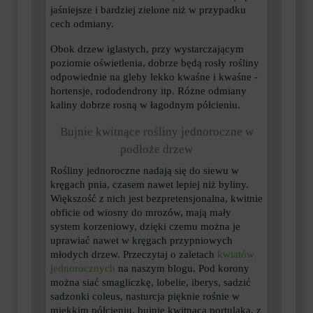
jaśniejsze i bardziej zielone niż w przypadku
cech odmiany.
Obok drzew iglastych, przy wystarczającym
poziomie oświetlenia, dobrze będą rosły rośliny
odpowiednie na gleby lekko kwaśne i kwaśne -
hortensje, rododendrony itp. Różne odmiany
kaliny dobrze rosną w łagodnym półcieniu.
Bujnie kwitnące rośliny jednoroczne w
podłoże drzew
Rośliny jednoroczne nadają się do siewu w
kręgach pnia, czasem nawet lepiej niż byliny.
Większość z nich jest bezpretensjonalna, kwitnie
obficie od wiosny do mrozów, mają mały
system korzeniowy, dzięki czemu można je
uprawiać nawet w kręgach przypniowych
młodych drzew. Przeczytaj o zaletach
kwiatów
jednorocznych
na naszym blogu. Pod korony
można siać smagliczkę, lobelie, iberys, sadzić
sadzonki coleus, nasturcja pięknie rośnie w
miękkim półcieniu, bujnie kwitnąca portulaka, z