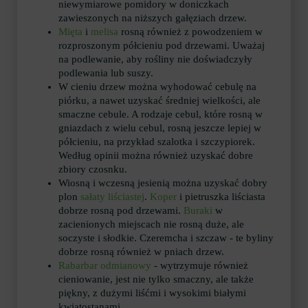
niewymiarowe pomidory w doniczkach
zawieszonych na niższych gałęziach drzew.
Mięta
i
melisa
rosną również z powodzeniem w
rozproszonym półcieniu pod drzewami. Uważaj
na podlewanie, aby rośliny nie doświadczyły
podlewania lub suszy.
W cieniu drzew można wyhodować cebulę na
piórku, a nawet uzyskać średniej wielkości, ale
smaczne cebule. A rodzaje cebul, które rosną w
gniazdach z wielu cebul, rosną jeszcze lepiej w
półcieniu, na przykład szalotka i szczypiorek.
Według opinii można również uzyskać dobre
zbiory czosnku.
Wiosną i wczesną jesienią można uzyskać dobry
plon
sałaty liściastej
.
Koper
i pietruszka liściasta
dobrze rosną pod drzewami.
Buraki
w
zacienionych miejscach nie rosną duże, ale
soczyste i słodkie. Czeremcha i szczaw - te byliny
dobrze rosną również w pniach drzew.
Rabarbar odmianowy
- wytrzymuje również
cieniowanie, jest nie tylko smaczny, ale także
piękny, z dużymi liśćmi i wysokimi białymi
kwiatostanami.