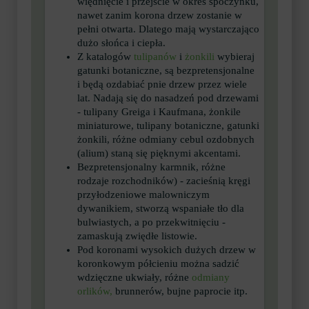
więdnięcie i przejście w okres spoczynku,
nawet zanim korona drzew zostanie w
pełni otwarta. Dlatego mają wystarczająco
dużo słońca i ciepła.
Z katalogów
tulipanów
i
żonkili
wybieraj
gatunki botaniczne, są bezpretensjonalne
i będą ozdabiać pnie drzew przez wiele
lat. Nadają się do nasadzeń pod drzewami
- tulipany Greiga i Kaufmana, żonkile
miniaturowe, tulipany botaniczne, gatunki
żonkili, różne odmiany cebul ozdobnych
(alium) staną się pięknymi akcentami.
Bezpretensjonalny karmnik, różne
rodzaje rozchodników) - zacieśnią kręgi
przyłodzeniowe malowniczym
dywanikiem, stworzą wspaniałe tło dla
bulwiastych, a po przekwitnięciu -
zamaskują zwiędłe listowie.
Pod koronami wysokich dużych drzew w
koronkowym półcieniu można sadzić
wdzięczne ukwiały, różne
odmiany
orlików,
brunnerów, bujne paprocie itp.