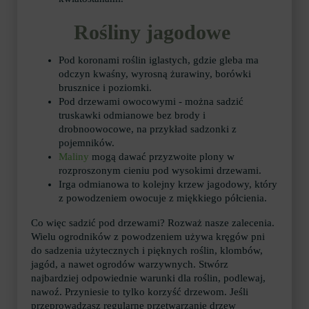
Rośliny jagodowe
Pod koronami roślin iglastych, gdzie gleba ma
odczyn kwaśny, wyrosną żurawiny, borówki
brusznice i poziomki.
Pod drzewami owocowymi - można sadzić
truskawki odmianowe bez brody i
drobnoowocowe, na przykład sadzonki z
pojemników.
Maliny
mogą dawać przyzwoite plony w
rozproszonym cieniu pod wysokimi drzewami.
Irga odmianowa to kolejny krzew jagodowy, który
z powodzeniem owocuje z miękkiego półcienia.
Co więc sadzić pod drzewami? Rozważ nasze zalecenia.
Wielu ogrodników z powodzeniem używa kręgów pni
do sadzenia użytecznych i pięknych roślin, klombów,
jagód, a nawet ogrodów warzywnych. Stwórz
najbardziej odpowiednie warunki dla roślin, podlewaj,
nawoź. Przyniesie to tylko korzyść drzewom. Jeśli
przeprowadzasz regularne przetwarzanie drzew