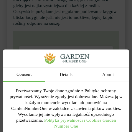
gleby jest najkorzystniejsza dla każdej z roślin.
Oczywiście pożądane jest regularne podlewanie kręgów
blisko łodygi, ale jeśli nie jest to możliwe, lepiej kupić
rośliny odporne na suszę.
Kwitnące i ozdobne rośliny zadarniające
pod drzewa
Consent
Details
About
Przetwarzamy Twoje dane zgodnie z Polityką ochrony
prywatności. Wyrażenie zgody jest dobrowolne. Możesz ją w
każdym momencie wycofać lub ponowić na
GardenNumberOne w zakładce Ustawienia plików cookies.
Wycofanie jej nie wpływa na legalność uprzedniego
przetwarzania.
Polityka prywatnosci i Cookies Garden
Number One