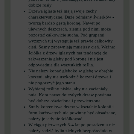
dobrze rosły.
Drzewa iglaste też mają swoje cechy
charakterystyczne. Duże odmiany świerków -
tworzą bardzo gęstą koronę. Nawet po
ulewnych deszczach, ziemia pod nimi może
pozostać całkowicie sucha. Pod grupami
wyższych tuj występuje też prawie całkowity
cień. Sosny zapewniają mniejszy cień. Ważne:
ściółka z drzew iglastych ma tendencję do
zakwaszania gleby pod koroną i nie jest
odpowiednia dla wszystkich roślin.
Nie należy kopać głęboko w glebę w obrębie
korzeni, aby nie uszkodzić korzeni drzewa i
nie pogorszyć jego stanu.
Wybieraj rośliny niskie, aby nie zacieniały
pnia. Kora nawet dojrzałych drzew powinna
być dobrze oświetlona i przewietrzona.
Strefy korzeniowe drzew w kształcie kolonii i
form karłowatych nie powinny być obsadzane,
należy je jedynie ściółkować.
W ciągu pierwszych 3-4 lat po posadzeniu nie
należy sadzić bylin zielnych bezpośrednio w