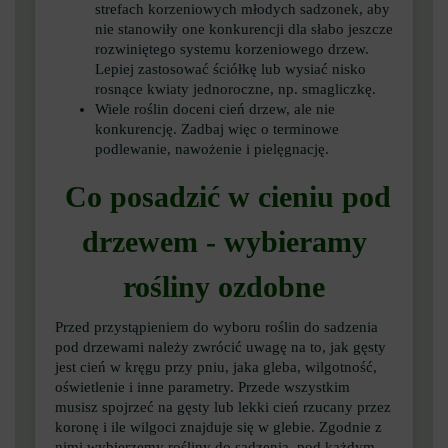
strefach korzeniowych młodych sadzonek, aby
nie stanowiły one konkurencji dla słabo jeszcze
rozwiniętego systemu korzeniowego drzew.
Lepiej zastosować ściółkę lub wysiać nisko
rosnące kwiaty jednoroczne, np. smagliczkę.
Wiele roślin doceni cień drzew, ale nie
konkurencję. Zadbaj więc o terminowe
podlewanie, nawożenie i pielęgnację.
Co posadzić w cieniu pod
drzewem - wybieramy
rośliny ozdobne
Przed przystąpieniem do wyboru roślin do sadzenia
pod drzewami należy zwrócić uwagę na to, jak gęsty
jest cień w kręgu przy pniu, jaka gleba, wilgotność,
oświetlenie i inne parametry. Przede wszystkim
musisz spojrzeć na gęsty lub lekki cień rzucany przez
koronę i ile wilgoci znajduje się w glebie. Zgodnie z
nimi wybierzemy rośliny do sadzenia, pod każdym