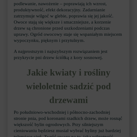
podlewanie, nawożenie – poprawiają ich wzrost,
produktywność, efekt dekoracyjny. Zadarnianie
zatrzymuje wilgoć w glebie, poprawia się jej jakość.
Owoce stają się większe i smaczniejsze, a korzenie
drzew są chronione przed uszkodzeniami podczas
uprawy. Ogród owocowy staje się wspaniałym miejscem
wypoczynku, pięknym i przytulnym.
A najprostszym i najszybszym rozwiązaniem jest
przykrycie pni drzew ściółką z kory sosnowej.
Jakie kwiaty i rośliny
wieloletnie sadzić pod
drzewami
Po południowo-wschodniej i północno-zachodniej
stronie pnia, pod koronami rzadkich drzew, może rosnąć
większość bylin ogrodowych. Przy silniejszym
cieniowaniu będziesz musiał wybrać byliny już bardziej
tolerujące cień. Zwróć uwagę na to, jaka wilgotność