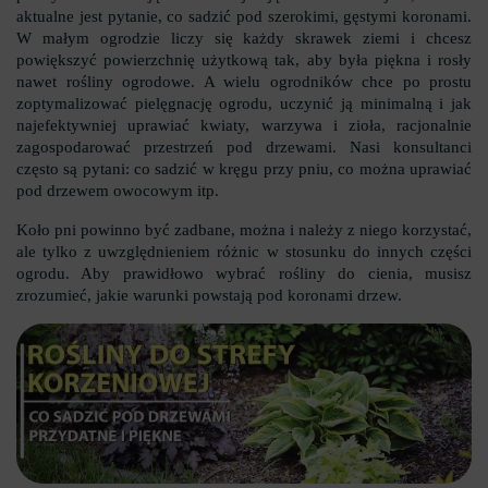
aktualne jest pytanie, co sadzić pod szerokimi, gęstymi koronami.
W małym ogrodzie liczy się każdy skrawek ziemi i chcesz
powiększyć powierzchnię użytkową tak, aby była piękna i rosły
nawet rośliny ogrodowe. A wielu ogrodników chce po prostu
zoptymalizować pielęgnację ogrodu, uczynić ją minimalną i jak
najefektywniej uprawiać kwiaty, warzywa i zioła, racjonalnie
zagospodarować przestrzeń pod drzewami. Nasi konsultanci
często są pytani: co sadzić w kręgu przy pniu, co można uprawiać
pod drzewem owocowym itp.
Koło pni powinno być zadbane, można i należy z niego korzystać,
ale tylko z uwzględnieniem różnic w stosunku do innych części
ogrodu. Aby prawidłowo wybrać rośliny do cienia, musisz
zrozumieć, jakie warunki powstają pod koronami drzew.