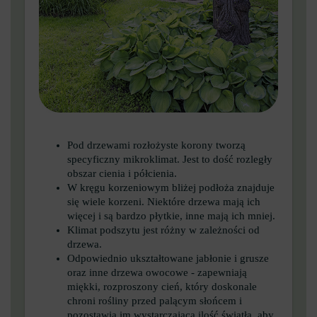
Pod drzewami rozłożyste korony tworzą
specyficzny mikroklimat. Jest to dość rozległy
obszar cienia i półcienia.
W kręgu korzeniowym bliżej podłoża znajduje
się wiele korzeni. Niektóre drzewa mają ich
więcej i są bardzo płytkie, inne mają ich mniej.
Klimat podszytu jest różny w zależności od
drzewa.
Odpowiednio ukształtowane jabłonie i grusze
oraz inne drzewa owocowe - zapewniają
miękki, rozproszony cień, który doskonale
chroni rośliny przed palącym słońcem i
pozostawia im wystarczającą ilość światła, aby