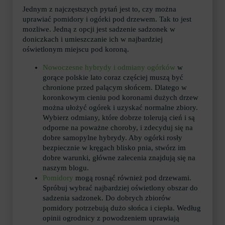
Jednym z najczęstszych pytań jest to, czy można
uprawiać pomidory i ogórki pod drzewem. Tak to jest
mozliwe. Jedną z opcji jest sadzenie sadzonek w
doniczkach i umieszczanie ich w najbardziej
oświetlonym miejscu pod koroną.
Nowoczesne hybrydy i odmiany ogórków
w
gorące polskie lato coraz częściej muszą być
chronione przed palącym słońcem. Dlatego w
koronkowym cieniu pod koronami dużych drzew
można ułożyć ogórek i uzyskać normalne zbiory.
Wybierz odmiany, które dobrze tolerują cień i są
odporne na poważne choroby, i zdecyduj się na
dobre samopylne hybrydy. Aby ogórki rosły
bezpiecznie w kręgach blisko pnia, stwórz im
dobre warunki, główne zalecenia znajdują się na
naszym blogu.
Pomidory
mogą rosnąć również pod drzewami.
Spróbuj wybrać najbardziej oświetlony obszar do
sadzenia sadzonek. Do dobrych zbiorów
pomidory potrzebują dużo słońca i ciepła. Według
opinii ogrodnicy z powodzeniem uprawiają