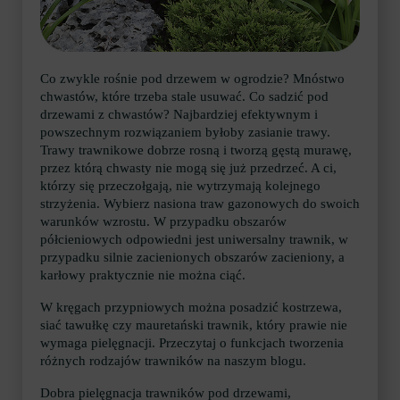
Co zwykle rośnie pod drzewem w ogrodzie? Mnóstwo
chwastów, które trzeba stale usuwać. Co sadzić pod
drzewami z chwastów? Najbardziej efektywnym i
powszechnym rozwiązaniem byłoby zasianie trawy.
Trawy trawnikowe dobrze rosną i tworzą gęstą murawę,
przez którą chwasty nie mogą się już przedrzeć. A ci,
którzy się przeczołgają, nie wytrzymają kolejnego
strzyżenia. Wybierz nasiona traw gazonowych do swoich
warunków wzrostu. W przypadku obszarów
półcieniowych odpowiedni jest uniwersalny trawnik, w
przypadku silnie zacienionych obszarów zacieniony, a
karłowy praktycznie nie można ciąć.
W kręgach przypniowych można posadzić kostrzewa,
siać tawułkę czy mauretański trawnik, który prawie nie
wymaga pielęgnacji. Przeczytaj o funkcjach tworzenia
różnych rodzajów trawników na naszym blogu.
Dobra pielęgnacja trawników pod drzewami,