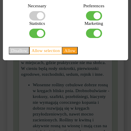
Necessary
Preferences
W miękkim rozproszonym cieniu moreli,
śliwek, jabłoni itp., klombów z
hostami
,
różnego rodzaju paprociami,
bergeniami
,
Statistics
Marketing
stokrotkami
,
floksami
szydłowymi i
rozłożystymi dobrze będzie rosła
astilba
(tawułka).
Disallow
Allow selection
Allow
Pod gęstą koroną orzechów włoskich itp. -
sadzić konwalie, a barwinek może rosnąć nawet
w miejscach, gdzie praktycznie nie ma słońca.
W cieniu będą rosły stokrotki, pierwiosnki
ogrodowe, rozchodniki, sedum, rojnik i inne.
Wiosenne rośliny cebulowe dobrze rosną
w kręgach blisko pnia. Drobnobulwiaste -
krokusy, szafirki, przebiśniegi, hiacynty
nie wymagają corocznego kopania i
dobrze rozwijają się w kręgach
przyłodzeniowych, nawet mocno
zacienionych. Rośliny te kwitną i
aktywnie rosną na wiosnę i mają czas na