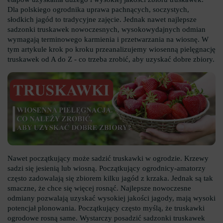
Dla polskiego ogrodnika uprawa pachnących, soczystych,
słodkich jagód to tradycyjne zajęcie. Jednak nawet najlepsze
sadzonki truskawek nowoczesnych, wysokowydajnych odmian
wymagają terminowego karmienia i przetwarzania na wiosnę. W
tym artykule krok po kroku przeanalizujemy wiosenną pielęgnację
truskawek od A do Z - co trzeba zrobić, aby uzyskać dobre zbiory.
Nawet początkujący może sadzić truskawki w ogrodzie. Krzewy
sadzi się jesienią lub wiosną. Początkujący ogrodnicy-amatorzy
często zadowalają się zbiorem kilku jagód z krzaka. Jednak są tak
smaczne, że chce się więcej rosnąć. Najlepsze nowoczesne
odmiany pozwalają uzyskać wysokiej jakości jagody, mają wysoki
potencjał plonowania. Początkujący często myślą, że truskawki
ogrodowe rosną same. Wystarczy posadzić sadzonki truskawek