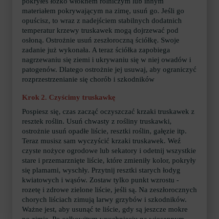
pokryłeś łóżko włóknem rolniczym lub innym
materiałem pokrywającym na zimę, usuń go. Jeśli go
opuścisz, to wraz z nadejściem stabilnych dodatnich
temperatur krzewy truskawek mogą dojrzewać pod
osłoną. Ostrożnie usuń zeszłoroczną ściółkę. Swoje
zadanie już wykonała. A teraz ściółka zapobiega
nagrzewaniu się ziemi i ukrywaniu się w niej owadów i
patogenów. Dlatego ostrożnie jej usuwaj, aby ograniczyć
rozprzestrzenianie się chorób i szkodników
Krok 2. Czyścimy truskawkę
Pospiesz się, czas zacząć oczyszczać krzaki truskawek z
resztek roślin. Usuń chwasty z rośliny truskawki,
ostrożnie usuń opadłe liście, resztki roślin, gałęzie itp.
Teraz musisz sam wyczyścić krzaki truskawek. Weź
czyste nożyce ogrodowe lub sekatory i odetnij wszystkie
stare i przemarznięte liście, które zmieniły kolor, pokryły
się plamami, wyschły. Przytnij resztki starych łodyg
kwiatowych i wąsów. Zostaw tylko punkt wzrostu -
rozetę i zdrowe zielone liście, jeśli są. Na zeszłorocznych
chorych liściach zimują larwy grzybów i szkodników.
Ważne jest, aby usunąć te liście, gdy są jeszcze mokre
po zimie. Po całkowitym wyschnięciu na wiosennym