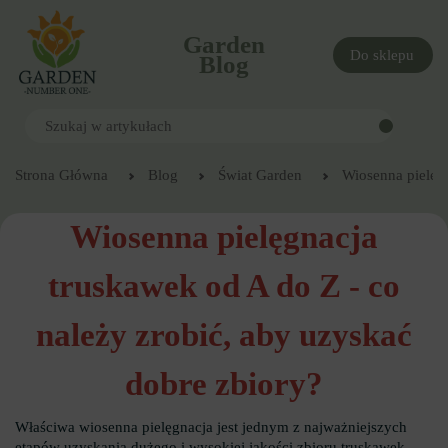
Garden
Do sklepu
Blog
Strona Główna
Blog
Świat Garden
Wiosenna pielęgn
Wiosenna pielęgnacja
truskawek od A do Z - co
należy zrobić, aby uzyskać
dobre zbiory?
Właściwa wiosenna pielęgnacja jest jednym z najważniejszych
etapów uzyskania dużego i wysokiej jakości zbioru truskawek.