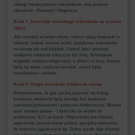
zabiegi lekami przeciw szkodnikom, oraz przeciw
chorobom - Fundazol i Magnecur.
Krok 7. Tworzenie wiosennego schronienia na wczesne
zbiory
Aby uzyskać wczesne zbiory, rolnicy sadzą truskawki w
szklarni. Jednak możesz zrobić dodatkowe schronienie
na wiosnę tuż nad łóżkiem. Umieść łuki i przykryj
truskawki włóknem rolniczym lub folią. Schronienie
wygładzi wahania temperatury w dzień i w nocy, krzewy
będą się lepiej i szybciej rozwijać, zbiory będą
wcześniejsze i obfitsze.
Krok 8. Drugie nawożenie truskawek wiosną
Przypominamy, że gdy zaczną pojawiać się łodygi
kwiatowe, truskawki będą musiały być karmione
nawozami potasowymi i potasowo-fosforowymi. Możesz
użyć azotanu potasu - 1 łyżeczka na wiadro do
podlewania, 0,5 l na krzak. Odpowiedni jest również
superfosfat, monofosforan potasu, specjalna mieszanka
do krzewów jagodowych itp. Dobry wynik daje również