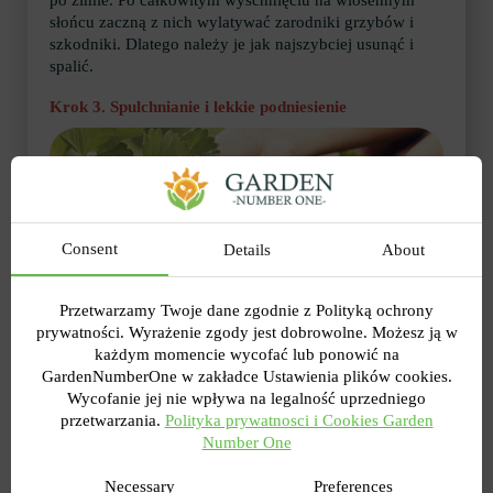
słońcu zaczną z nich wylatywać zarodniki grzybów i
szkodniki. Dlatego należy je jak najszybciej usunąć i
spalić.
Krok 3. Spulchnianie i lekkie podniesienie
Consent
Details
About
Przetwarzamy Twoje dane zgodnie z Polityką ochrony
prywatności. Wyrażenie zgody jest dobrowolne. Możesz ją w
każdym momencie wycofać lub ponowić na
GardenNumberOne w zakładce Ustawienia plików cookies.
Zimą grunt jest mocno ubity, co uniemożliwia rozwój
Wycofanie jej nie wpływa na legalność uprzedniego
roślin. Delikatnie poluzuj ziemię wokół krzaków
przetwarzania.
Polityka prywatnosci i Cookies Garden
truskawek. Wiosną ważne jest zapewnienie dostępu tlenu
Number One
do korzeni, luźna gleba szybciej się nagrzewa. Użyj
małych wygodnych grabi lub kultywatora, szczególnie
Necessary
Preferences