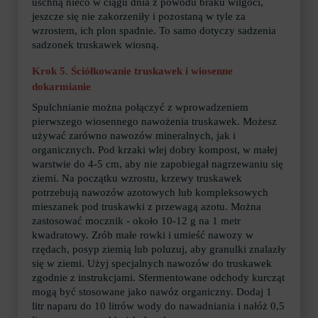
uschną nieco w ciągu dnia z powodu braku wilgoci,
jeszcze się nie zakorzeniły i pozostaną w tyle za
wzrostem, ich plon spadnie. To samo dotyczy sadzenia
sadzonek truskawek wiosną.
Krok 5. Ściółkowanie truskawek i wiosenne
dokarmianie
Spulchnianie można połączyć z wprowadzeniem
pierwszego wiosennego nawożenia truskawek. Możesz
używać zarówno nawozów mineralnych, jak i
organicznych. Pod krzaki wlej dobry kompost, w małej
warstwie do 4-5 cm, aby nie zapobiegał nagrzewaniu się
ziemi. Na początku wzrostu, krzewy truskawek
potrzebują nawozów azotowych lub kompleksowych
mieszanek pod truskawki z przewagą azotu. Można
zastosować mocznik - około 10-12 g na 1 metr
kwadratowy. Zrób małe rowki i umieść nawozy w
rzędach, posyp ziemią lub poluzuj, aby granulki znalazły
się w ziemi. Użyj specjalnych nawozów do truskawek
zgodnie z instrukcjami. Sfermentowane odchody kurcząt
mogą być stosowane jako nawóz organiczny. Dodaj 1
litr naparu do 10 litrów wody do nawadniania i nałóż 0,5