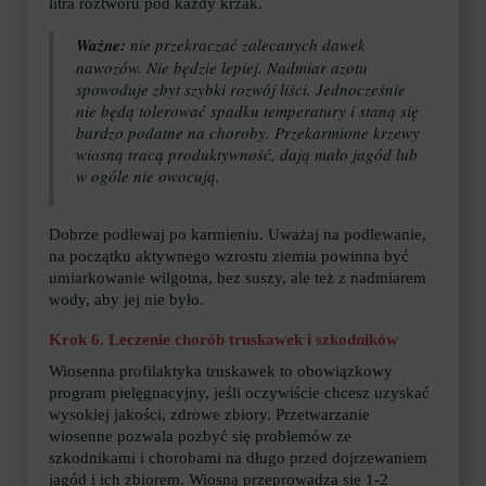
litra roztworu pod każdy krzak.
Ważne:
nie przekraczać zalecanych dawek
nawozów. Nie będzie lepiej. Nadmiar azotu
spowoduje zbyt szybki rozwój liści. Jednocześnie
nie będą tolerować spadku temperatury i staną się
bardzo podatne na choroby. Przekarmione krzewy
wiosną tracą produktywność, dają mało jagód lub
w ogóle nie owocują.
Dobrze podlewaj po karmieniu. Uważaj na podlewanie,
na początku aktywnego wzrostu ziemia powinna być
umiarkowanie wilgotna, bez suszy, ale też z nadmiarem
wody, aby jej nie było.
Krok 6. Leczenie chorób truskawek i szkodników
Wiosenna profilaktyka truskawek to obowiązkowy
program pielęgnacyjny, jeśli oczywiście chcesz uzyskać
wysokiej jakości, zdrowe zbiory. Przetwarzanie
wiosenne pozwala pozbyć się problemów ze
szkodnikami i chorobami na długo przed dojrzewaniem
jagód i ich zbiorem. Wiosną przeprowadza się 1-2