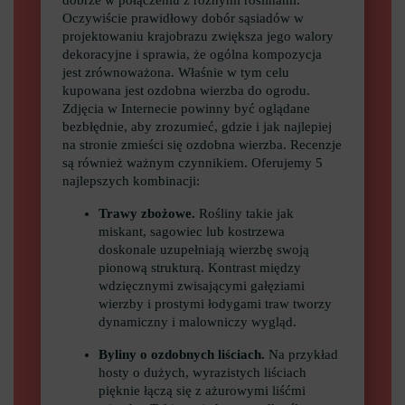
dobrze w połączeniu z różnymi roślinami.
Oczywiście prawidłowy dobór sąsiadów w
projektowaniu krajobrazu zwiększa jego walory
dekoracyjne i sprawia, że ogólna kompozycja
jest zrównoważona. Właśnie w tym celu
kupowana jest ozdobna wierzba do ogrodu.
Zdjęcia w Internecie powinny być oglądane
bezbłędnie, aby zrozumieć, gdzie i jak najlepiej
na stronie zmieści się ozdobna wierzba. Recenzje
są również ważnym czynnikiem. Oferujemy 5
najlepszych kombinacji:
Trawy zbożowe.
Rośliny takie jak
miskant, sagowiec lub kostrzewa
doskonale uzupełniają wierzbę swoją
pionową strukturą. Kontrast między
wdzięcznymi zwisającymi gałęziami
wierzby i prostymi łodygami traw tworzy
dynamiczny i malowniczy wygląd.
Byliny o ozdobnych liściach.
Na przykład
hosty o dużych, wyrazistych liściach
pięknie łączą się z ażurowymi liśćmi