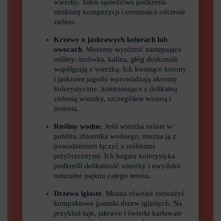
wierzby. Takie sąsiedztwo podkreśla
strukturę kompozycji i urozmaica odcienie
zieleni.
Krzewy o jaskrawych kolorach lub
owocach.
Możemy wyróżnić następujące
rośliny: turówka, kalina, głóg doskonale
współgrają z wierzbą. Ich kwitnące korony
i jaskrawe jagody wprowadzają akcenty
kolorystyczne, kontrastujące z delikatną
zielenią wierzby, szczególnie wiosną i
jesienią.
Rośliny wodne.
Jeśli wierzba rośnie w
pobliżu zbiornika wodnego, można ją z
powodzeniem łączyć z roślinami
przybrzeżnymi. Ich bogata kolorystyka
podkreśli delikatność wierzby i uwydatni
naturalne piękno całego terenu.
Drzewa iglaste.
Można również rozważyć
kompaktowe gatunki drzew iglastych. Na
przykład tuje, jałowce i świerki karłowate