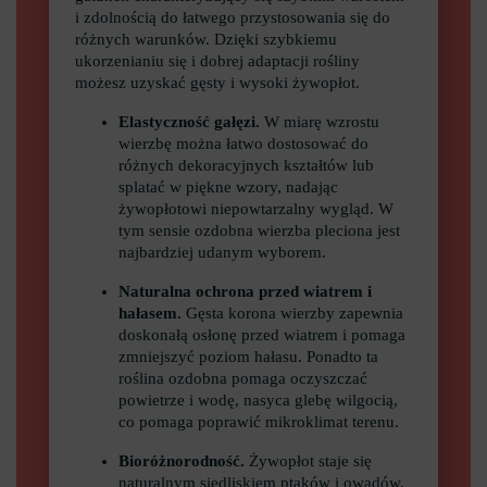
i zdolnością do łatwego przystosowania się do
różnych warunków. Dzięki szybkiemu
ukorzenianiu się i dobrej adaptacji rośliny
możesz uzyskać gęsty i wysoki żywopłot.
Elastyczność gałęzi.
W miarę wzrostu
wierzbę można łatwo dostosować do
różnych dekoracyjnych kształtów lub
splatać w piękne wzory, nadając
żywopłotowi niepowtarzalny wygląd. W
tym sensie ozdobna wierzba pleciona jest
najbardziej udanym wyborem.
Naturalna ochrona przed wiatrem i
hałasem.
Gęsta korona wierzby zapewnia
doskonałą osłonę przed wiatrem i pomaga
zmniejszyć poziom hałasu. Ponadto ta
roślina ozdobna pomaga oczyszczać
powietrze i wodę, nasyca glebę wilgocią,
co pomaga poprawić mikroklimat terenu.
Bioróżnorodność.
Żywopłot staje się
naturalnym siedliskiem ptaków i owadów,