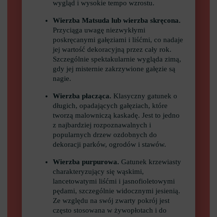
wygląd i wysokie tempo wzrostu.
Wierzba Matsuda lub wierzba skręcona.
Przyciąga uwagę niezwykłymi
poskręcanymi gałęziami i liśćmi, co nadaje
jej wartość dekoracyjną przez cały rok.
Szczególnie spektakularnie wygląda zimą,
gdy jej misternie zakrzywione gałęzie są
nagie.
Wierzba płacząca.
Klasyczny gatunek o
długich, opadających gałęziach, które
tworzą malowniczą kaskadę. Jest to jedno
z najbardziej rozpoznawalnych i
popularnych drzew ozdobnych do
dekoracji parków, ogrodów i stawów.
Wierzba purpurowa.
Gatunek krzewiasty
charakteryzujący się wąskimi,
lancetowatymi liśćmi i jasnofioletowymi
pędami, szczególnie widocznymi jesienią.
Ze względu na swój zwarty pokrój jest
często stosowana w żywopłotach i do