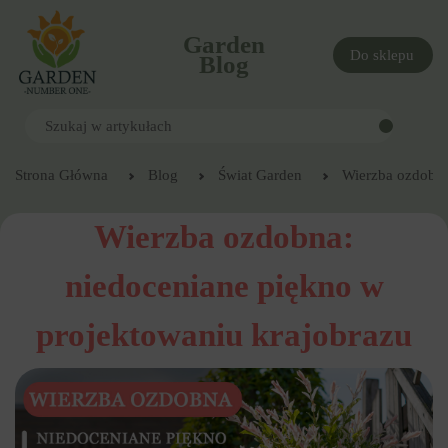
Garden
Do sklepu
Blog
Strona Główna
Blog
Świat Garden
Wierzba ozdobna
Wierzba ozdobna:
niedoceniane piękno w
projektowaniu krajobrazu