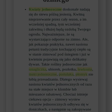
Kwiaty jednoroczne
doskonale nadają
się do siewu późną jesienią. Kwitną
nieprzerwanie przez cały sezon, a im
wcześniej spadną, tym wcześniej
zakwitną i dłużej będą ozdobą Twojego
ogrodu. Najważniejsze, że są
wystarczająco odporne na zimno. Ale,
jak pokazuje praktyka, nawet nasiona
petunii tradycyjnie kochającej ciepło są
w stanie zimować pod śniegiem i już w
kwietniu pojawiają się jako delikatny
dywan. Takie rośliny jednoroczne jak
smagliczka
, ubiorek, pozłotka,
lewkonia
,
maki jednoroczne
,
portulaka
,
płomyk
nie
lubią przesadzania. Dlatego wysiewaj
nasiona kwiatów jednorocznych od razu
na stałe miejsce w klombie lub
mieszance rabatowej. Chociaż istnieje
ciekawa opcja – zimowy wysiew
kwiatów jednorocznych odbywa się w
doniczkach, a następnie są zakopywane