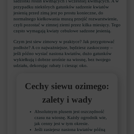
sadzonki roślin kwitnących i wcześniej kwitnących. A w
przypadku niektórych gatunków sadzenie kwiatów
jesienią przed zimą jest po prostu konieczne, do
normalnego kiełkowania muszą przejść rozwarstwienie,
czyli pozostać w zimnej ziemi przez kilka miesięcy. Tego
często wymagają kwiaty cebulowe sadzone jesienią.
Czym jest siew zimowy w praktyce? Jak przygotować
podłoże? A co najważniejsze, będziesz zaskoczony –
jeśli późno wysiać nasiona kwiatów, dużo gatunków
wykiełkują i dobrze urośnie na wiosnę, bez twojego
udziału, dekorując rabaty i ciesząc oko.
Cechy siewu ozimego:
zalety i wady
Absolutnym plusem jest oszczędność
czasu na wiosnę. Każdy ogrodnik wie,
jak cenny jest w tym okresie.
Jeśli zasiejesz nasiona kwiatów późną