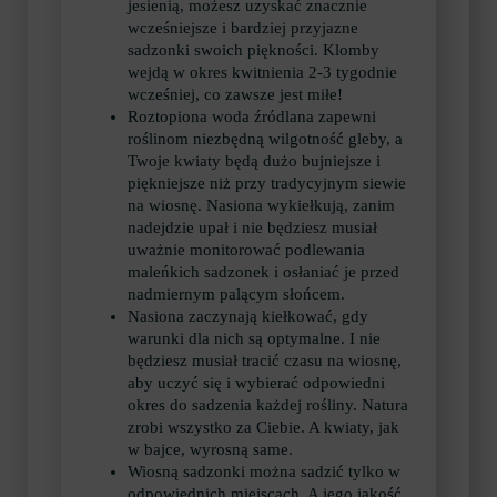
jesienią, możesz uzyskać znacznie
wcześniejsze i bardziej przyjazne
sadzonki swoich piękności. Klomby
wejdą w okres kwitnienia 2-3 tygodnie
wcześniej, co zawsze jest miłe!
Roztopiona woda źródlana zapewni
roślinom niezbędną wilgotność gleby, a
Twoje kwiaty będą dużo bujniejsze i
piękniejsze niż przy tradycyjnym siewie
na wiosnę. Nasiona wykiełkują, zanim
nadejdzie upał i nie będziesz musiał
uważnie monitorować podlewania
maleńkich sadzonek i osłaniać je przed
nadmiernym palącym słońcem.
Nasiona zaczynają kiełkować, gdy
warunki dla nich są optymalne. I nie
będziesz musiał tracić czasu na wiosnę,
aby uczyć się i wybierać odpowiedni
okres do sadzenia każdej rośliny. Natura
zrobi wszystko za Ciebie. A kwiaty, jak
w bajce, wyrosną same.
Wiosną sadzonki można sadzić tylko w
odpowiednich miejscach. A jego jakość,