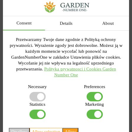
Consent
Details
About
Przetwarzamy Twoje dane zgodnie z Polityką ochrony
prywatności. Wyrażenie zgody jest dobrowolne. Możesz ją w
każdym momencie wycofać lub ponowić na
GardenNumberOne w zakładce Ustawienia plików cookies.
Czy można uprawiać ogórki w wiadrze?
Wycofanie jej nie wpływa na legalność uprzedniego
Oczywiście! Ta metoda jest naprawdę
przetwarzania.
Polityka prywatnosci i Cookies Garden
interesująca, kreatywna i praktyczna.
Number One
Wykorzystuje się także do uprawy warzyw czy
rzodkiewek
. Zacznijmy od tego, że metalowe
Necessary
Preferences
wiadra są nie tylko mocne i trwałe, ale także
mogą nadać miejscu industrialny urok. Jeśli
podoba Ci się taka perspektywa, nawet się nie
Statistics
Marketing
wahaj.
Jak uprawiać ogórki w wiadrze? Nie będziemy
opisywać rolniczej techniki sadzenia, ponieważ
jest ona prawie identyczna z tym, o czym
Disallow
Allow selection
Allow