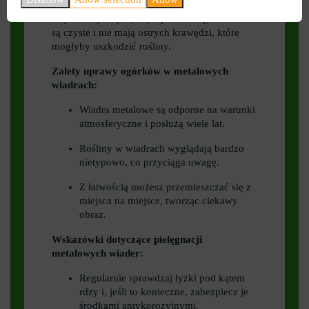
mówiliśmy w poprzednich dwóch blokach.
Najważniejsze jest, aby upewnić się, że wiadra
są czyste i nie mają ostrych krawędzi, które
mogłyby uszkodzić rośliny.
Zalety uprawy ogórków w metalowych
wiadrach:
Wiadra metalowe są odporne na warunki
atmosferyczne i posłużą wiele lat.
Rośliny w wiadrach wyglądają bardzo
nietypowo, co przyciąga uwagę.
Z łatwością możesz przemieszczać się z
miejsca na miejsce, tworząc ciekawy
obraz.
Wskazówki dotyczące pielęgnacji
metalowych wiader:
Regularnie sprawdzaj łyżki pod kątem
rdzy i, jeśli to konieczne, zabezpiecz je
środkami antykorozyjnymi.