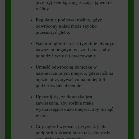
przykryj ziemią, zagęszczając ją wokół
rośliny.
Regularnie podlewaj roślinę, gdyż
odwrócony układ może szybko
przesuszyć glebę.
Nakarm ogórki co 2-3 tygodnie płynnym
nawozem bogatym w azot i potas, aby
pobudzić wzrost i owocowanie.
Umieść odwróconą doniczkę w
nasłonecznionym miejscu, gdzie roślina
będzie otrzymywać co najmniej 6-8
godzin światła dziennie.
Upewnij się, że doniczka jest
zawieszona, aby roślina miała
wystarczająco dużo miejsca, aby rosnąć
w dół.
Gdy ogórki wyrosną, przywiąż je do
podpór lub skieruj bicze tak, aby rosły
we właściwym kierunku.