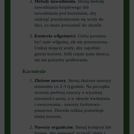
Metody nawadniania.
Stosuj metodę
nawadniania kroplowego lub
nawadniania pod korzeniem, aby
uniknąć przedostawania się wody do
liści, co może prowadzić do chorób.
Kontrola wilgotności.
Gleba powinna
być stale wilgotna, ale nie przesuszona.
Unikaj stojącej wody, aby zapobiec
gniciu korzeni. Jeśli często pada deszcz,
nie ma potrzeby podlewania.
Karmienie
Złożone nawozy.
Stosuj złożone nawozy
mineralne co 2-3 tygodnie. Na początku
wzrostu preferuj nawozy o wysokiej
zawartości azotu, a w okresie kwitnienia
i owocowania - nawozy fosforowo-
potasowe. Dorosła roślina potrzebuje
mniej nawozu.
Nawozy organiczne.
Stosuj kompost lub
humus, aby poprawić żyzność gleby i