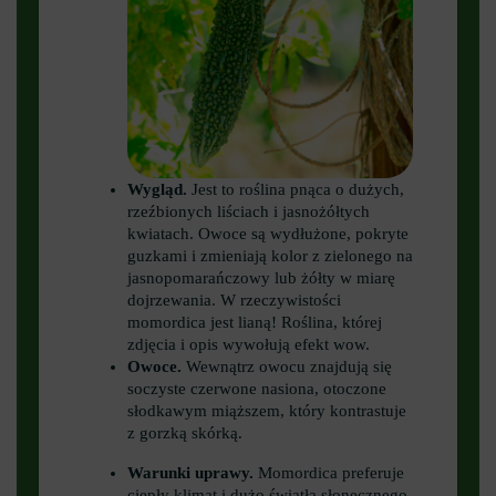
Wygląd.
Jest to roślina pnąca o dużych,
rzeźbionych liściach i jasnożółtych
kwiatach. Owoce są wydłużone, pokryte
guzkami i zmieniają kolor z zielonego na
jasnopomarańczowy lub żółty w miarę
dojrzewania. W rzeczywistości
momordica jest lianą! Roślina, której
zdjęcia i opis wywołują efekt wow.
Owoce.
Wewnątrz owocu znajdują się
soczyste czerwone nasiona, otoczone
słodkawym miąższem, który kontrastuje
z gorzką skórką.
Warunki uprawy.
Momordica preferuje
ciepły klimat i dużo światła słonecznego,