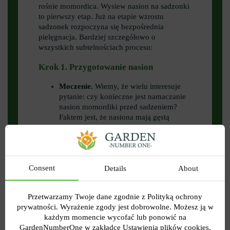
rośnie momordica. Wysiew nasion na sadzonki
to pierwszy etap. Już na etapie wzrostu
sadzonek rozpoczyna się bezpośrednia
pielęgnacja. Bardziej szczegółowo o
wszystkich subtelnościach procesu:
Krok 1. Przygotowanie nasion
Moczenie.
Wiemy, że wielu interesuje
pytanie: czy konieczne jest namaczanie
nasion momordiki przed sadzeniem?
Faktem jest, że nasiona mają gęstą
łupinę, dlatego zaleca się moczenie ich
w ciepłej wodzie przez 24 godziny przed
sadzeniem. Przyspieszy to proces
kiełkowania.
Consent
Details
About
Wertykulacja.
Jeśli chcesz przyspieszyć
ten proces, możesz lekko spiłować lub
Przetwarzamy Twoje dane zgodnie z Polityką ochrony
naciąć powłokę nasion przed
prywatności. Wyrażenie zgody jest dobrowolne. Możesz ją w
namoczeniem.
każdym momencie wycofać lub ponowić na
Krok 2: Wysiew nasion
GardenNumberOne w zakładce Ustawienia plików cookies.