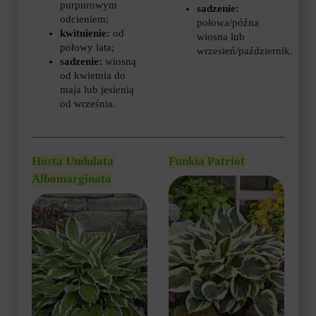
purpurowym
sadzenie:
odcieniem;
połowa/późna
kwitnienie:
od
wiosna lub
połowy lata;
wrzesień/październik.
sadzenie:
wiosną
od kwietnia do
maja lub jesienią
od września.
Hosta Undulata
Funkia Patriot
Albomarginata