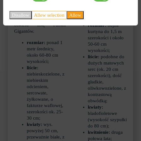
rośnie na glebie
względu na nazwę i
umiarkowanie wilgotnej,
wymiary gospodarza
żyznej.
Disallow
Allow selection
Allow
Wielki Ojciec zasłużenie
otwiera listę Funkii
rozmiar:
bujna
Gigantów.
kurtyna do 1,5 m
szerokości i około
rozmiar:
ponad 1
50-60 cm
metr średnicy,
wysokości;
około 60-80 cm
liście:
podobne do
wysokości;
dużych matowych
liście:
serc (ok. 20 cm
niebieskozielone, z
szerokości), dość
niebieskim
gładkie,
odcieniem,
oliwkowozielone, z
sercowate,
kontrastową
żyłkowane, o
obwódką;
fakturze waflowej,
kwiaty:
szerokości ok. 25-
bladofioletowe
30 cm;
(wysokość szypułki
kwiaty:
wys.
do 80 cm);
powyżej 50 cm,
kwitnienie:
druga
przeważnie białe, z
połowa lata;