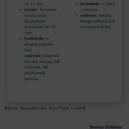
10-15 cm;
kwitnienie:
w lipcu
kwiaty:
fioletowe,
i sierpniu;
tworzą luźne
sadzenie:
wiosną
kwiatostany
(druga połowa) lub
(wysokość do 70
wczesną jesienią.
cm);
kwitnienie:
w
drugiej połowie
lata;
sadzenie:
kwiecień
lub maj wiosną, lub
wrzesień, lub
październik
jesienią.
Zdjęcia: Depositphotos, Nova Photo Graphik
Bożena Zielińska