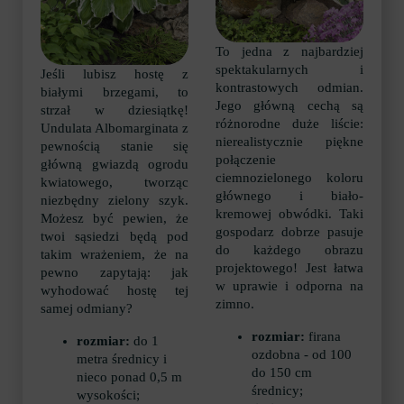
To jedna z najbardziej
spektakularnych i
Jeśli lubisz hostę z
kontrastowych odmian.
białymi brzegami, to
Jego główną cechą są
strzał w dziesiątkę!
różnorodne duże liście:
Undulata Albomarginata z
nierealistycznie piękne
pewnością stanie się
połączenie
główną gwiazdą ogrodu
ciemnozielonego koloru
kwiatowego, tworząc
głównego i biało-
niezbędny zielony szyk.
kremowej obwódki. Taki
Możesz być pewien, że
gospodarz dobrze pasuje
twoi sąsiedzi będą pod
do każdego obrazu
takim wrażeniem, że na
projektowego! Jest łatwa
pewno zapytają: jak
w uprawie i odporna na
wyhodować hostę tej
zimno.
samej odmiany?
rozmiar:
firana
rozmiar:
do 1
ozdobna - od 100
metra średnicy i
do 150 cm
nieco ponad 0,5 m
średnicy;
wysokości;