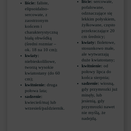
liście:
sercowate,
liście:
faliste,
pofalowane,
elipsoidalno-
odznaczające się
sercowate, z
lekkim połyskiem,
zaostrzonym
żyłkowane, często
końcem i
przekraczające 20
charakterystyczną
cm średnicy;
białą obwódką
kwiaty:
fioletowe,
(średni rozmiar –
stosunkowo małe,
ok. 18 na 10 cm);
ale wytwarzają
kwiaty:
duże kwiatostany;
niebieskoliliowe,
kwitnienie:
od
tworzą wysokie
połowy lipca do
kwiatostany (do 60
końca sierpnia;
cm);
sadzenie:
wiosną,
kwitnienie:
druga
gdy przymrozki już
połowa lata;
minęły, lub
sadzenie:
jesienią, gdy
kwiecień/maj lub
przymrozki nawet
wrzesień/październik.
nie myślą, że
nadejdą.