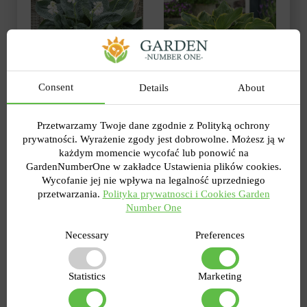
Consent
Details
About
To gigantyczna funkia
Przetwarzamy Twoje dane zgodnie z Polityką ochrony
niebieska, która ma
Jeśli chcesz stworzyć
prywatności. Wyrażenie zgody jest dobrowolne. Możesz ją w
również alternatywną
wyrazisty akcent w
każdym momencie wycofać lub ponowić na
nazwę – Big Daddy, czyli
ogrodzie, to hosta
GardenNumberOne w zakładce Ustawienia plików cookies.
wielki ojciec. Zapewne
olbrzymia Fortunei
Wycofanie jej nie wpływa na legalność uprzedniego
zadajesz sobie pytanie:
Aureomarginata to
przetwarzania.
Polityka prywatnosci i Cookies Garden
gdzie najlepiej posadzić
doskonały wybór!
Number One
niebieską hostę, aby
Charakteryzuje się dużą
ujawniła swój pełny
mrozoodpornością w
Necessary
Preferences
potencjał? Lubi wygodę,
porównaniu z innymi
aby nie wiał wiatr, a
odmianami oraz
słońce nie paliło za
minimalnymi
Statistics
Marketing
bardzo. W cieniu
wymaganiami
wysokich krzewów to
pielęgnacyjnymi. Dobrze
właściwe miejsce! Ze