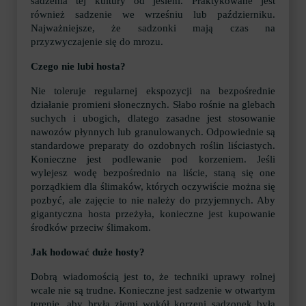
sadzenia tej kultury od jesieni. Praktykowane jest
również sadzenie we wrześniu lub październiku.
Najważniejsze, że sadzonki mają czas na
przyzwyczajenie się do mrozu.
Czego nie lubi hosta?
Nie toleruje regularnej ekspozycji na bezpośrednie
działanie promieni słonecznych. Słabo rośnie na glebach
suchych i ubogich, dlatego zasadne jest stosowanie
nawozów płynnych lub granulowanych. Odpowiednie są
standardowe preparaty do ozdobnych roślin liściastych.
Konieczne jest podlewanie pod korzeniem. Jeśli
wylejesz wodę bezpośrednio na liście, staną się one
porządkiem dla ślimaków, których oczywiście można się
pozbyć, ale zajęcie to nie należy do przyjemnych. Aby
gigantyczna hosta przeżyła, konieczne jest kupowanie
środków przeciw ślimakom.
Jak hodować duże hosty?
Dobrą wiadomością jest to, że techniki uprawy rolnej
wcale nie są trudne. Konieczne jest sadzenie w otwartym
terenie, aby bryła ziemi wokół korzeni sadzonek była