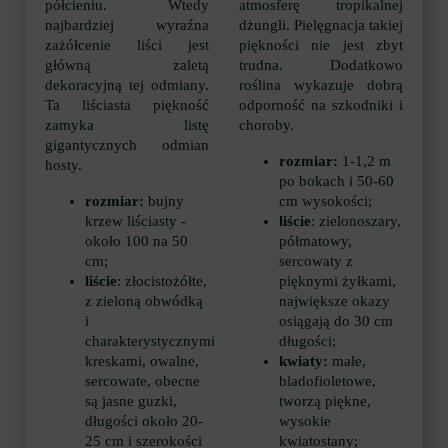
półcieniu. Wtedy
atmosferę tropikalnej
najbardziej wyraźna
dżungli. Pielęgnacja takiej
zażółcenie liści jest
piękności nie jest zbyt
główną zaletą
trudna. Dodatkowo
dekoracyjną tej odmiany.
roślina wykazuje dobrą
Ta liściasta piękność
odporność na szkodniki i
zamyka listę
choroby.
gigantycznych odmian
rozmiar:
1-1,2 m
hosty.
po bokach i 50-60
rozmiar:
bujny
cm wysokości;
krzew liściasty -
liście
: zielonoszary,
około 100 na 50
półmatowy,
cm;
sercowaty z
liście
: złocistożółte,
pięknymi żyłkami,
z zieloną obwódką
największe okazy
i
osiągają do 30 cm
charakterystycznymi
długości;
kreskami, owalne,
kwiaty:
małe,
sercowate, obecne
bladofioletowe,
są jasne guzki,
tworzą piękne,
długości około 20-
wysokie
25 cm i szerokości
kwiatostany;