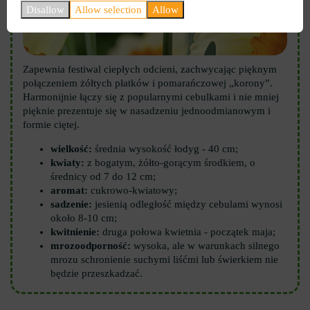
Disallow
Allow selection
Allow
Zapewnia festiwal ciepłych odcieni, zachwycając pięknym
połączeniem żółtych płatków i pomarańczowej „korony”.
Harmonijnie łączy się z popularnymi cebulkami i nie mniej
pięknie prezentuje się w nasadzeniu jednoodmianowym i
formie ciętej.
wielkość:
średnia wysokość łodyg - 40 cm;
kwiaty:
z bogatym, żółto-gorącym środkiem, o
średnicy od 7 do 12 cm;
aromat:
cukrowo-kwiatowy;
sadzenie:
jesienią odległość między cebulami wynosi
około 8-10 cm;
kwitnienie:
druga połowa kwietnia - początek maja;
mrozoodporność:
wysoka, ale w warunkach silnego
mrozu schronienie suchymi liśćmi lub świerkiem nie
będzie przeszkadzać.