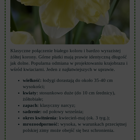
Klasyczne połączenie białego koloru i bardzo wyrazistej
żółtej korony. Górne płatki mają prawie identyczną długość
jak dolne. Popularna odmiana w projektowaniu krajobrazu i
wśród kwiaciarni. Jeden z najłatwiejszych w uprawie.
wielkość:
łodygi dorastają do około 35-40 cm
wysokości;
kwiaty:
stosunkowo duże (do 10 cm średnicy),
żółtobiałe;
zapach:
klasyczny narcyz;
sadzenie:
od połowy września;
okres kwitnienia:
kwiecień-maj (ok. 3 tyg.);
mrozoodporność:
wysoka, w warunkach przeciętnej
polskiej zimy może obejść się bez schronienia.