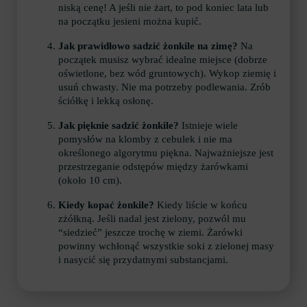
niską cenę! A jeśli nie żart, to pod koniec lata lub
na początku jesieni można kupić.
Jak prawidłowo sadzić żonkile na zimę?
Na
początek musisz wybrać idealne miejsce (dobrze
oświetlone, bez wód gruntowych). Wykop ziemię i
usuń chwasty. Nie ma potrzeby podlewania. Zrób
ściółkę i lekką osłonę.
Jak pięknie sadzić żonkile?
Istnieje wiele
pomysłów na klomby z cebulek i nie ma
określonego algorytmu piękna. Najważniejsze jest
przestrzeganie odstępów między żarówkami
(około 10 cm).
Kiedy kopać żonkile?
Kiedy liście w końcu
zżółkną. Jeśli nadal jest zielony, pozwól mu
“siedzieć” jeszcze trochę w ziemi. Żarówki
powinny wchłonąć wszystkie soki z zielonej masy
i nasycić się przydatnymi substancjami.