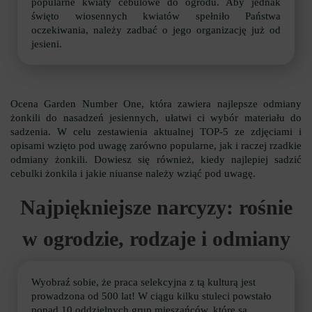
popularne kwiaty cebulowe do ogrodu. Aby jednak
święto wiosennych kwiatów spełniło Państwa
oczekiwania, należy zadbać o jego organizację już od
jesieni.
Ocena Garden Number One, która zawiera najlepsze odmiany
żonkili do nasadzeń jesiennych, ułatwi ci wybór materiału do
sadzenia. W celu zestawienia aktualnej TOP-5 ze zdjęciami i
opisami wzięto pod uwagę zarówno popularne, jak i raczej rzadkie
odmiany żonkili. Dowiesz się również, kiedy najlepiej sadzić
cebulki żonkila i jakie niuanse należy wziąć pod uwagę.
Najpiękniejsze narcyzy: rośnie
w ogrodzie, rodzaje i odmiany
Wyobraź sobie, że praca selekcyjna z tą kulturą jest
prowadzona od 500 lat! W ciągu kilku stuleci powstało
ponad 10 oddzielnych grup mieszańców, które są