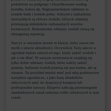
podzielone na podgrupy i klasyfikowane według
kształtu, koloru itp. Najpopularniejsze odmiany to
żonkile białe i żonkile pełne. Jednymi z najbardziej
niezwykłych są różowe żonkile, których odmiany
przekupują miłośników niebanalnych wzorów
kwiatowych. Holenderskie odmiany żonkili cieszą się
nienaganną reputacją.
Narcyz w otwartym terenie to klasyk, który nawet nie
myśli o utracie aktualności. Oczywiście Twój sukces w
ogrodzie będzie zależał od tego, kiedy sadzić żonkile i
jak o nie dbać. W naszym asortymencie znajdują się
tylko dobre odmiany żonkili, które należy sadzić
jesienią. Sadzenie żonkili jesienią nie jest trudne, ale są
niuanse. Na przykład musisz mieć pod ręką podstawowe
narzędzia ogrodnicze, a jako bazę składników
odżywczych mieć do dyspozycji kompost lub
profesjonalne nawozy. Eksperci zalecają przestrzeganie
standardowych zasad sadzenia roślin cebulowych w tym
czasie.