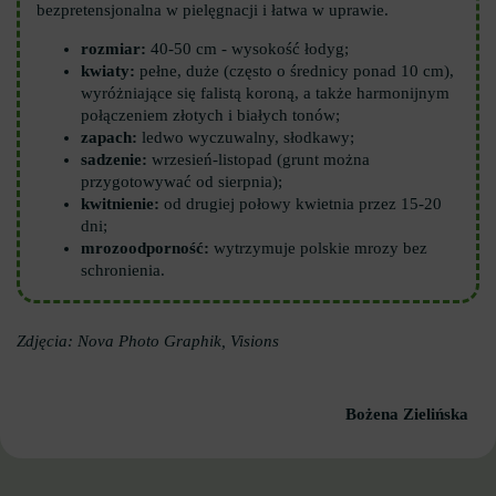
bezpretensjonalna w pielęgnacji i łatwa w uprawie.
rozmiar:
40-50 cm - wysokość łodyg;
kwiaty:
pełne, duże (często o średnicy ponad 10 cm),
wyróżniające się falistą koroną, a także harmonijnym
połączeniem złotych i białych tonów;
zapach:
ledwo wyczuwalny, słodkawy;
sadzenie:
wrzesień-listopad (grunt można
przygotowywać od sierpnia);
kwitnienie:
od drugiej połowy kwietnia przez 15-20
dni;
mrozoodporność:
wytrzymuje polskie mrozy bez
schronienia.
Zdjęcia: Nova Photo Graphik, Visions
Bożena Zielińska