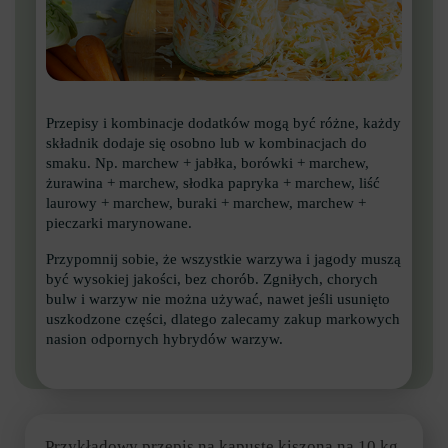
Przepisy i kombinacje dodatków mogą być różne, każdy
składnik dodaje się osobno lub w kombinacjach do
smaku. Np. marchew + jabłka, borówki + marchew,
żurawina + marchew, słodka papryka + marchew, liść
laurowy + marchew, buraki + marchew, marchew +
pieczarki marynowane.
Przypomnij sobie, że wszystkie warzywa i jagody muszą
być wysokiej jakości, bez chorób. Zgniłych, chorych
bulw i warzyw nie można używać, nawet jeśli usunięto
uszkodzone części, dlatego zalecamy zakup markowych
nasion odpornych hybrydów warzyw.
Przykładowy przepis na kapustę kiszoną na 10 kg