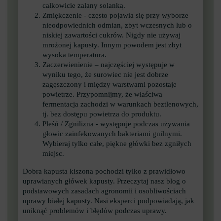
całkowicie zalany solanką.
Zmiękczenie - często pojawia się przy wyborze
nieodpowiednich odmian, zbyt wczesnych lub o
niskiej zawartości cukrów. Nigdy nie używaj
mrożonej kapusty. Innym powodem jest zbyt
wysoka temperatura.
Zaczerwienienie – najczęściej występuje w
wyniku tego, że surowiec nie jest dobrze
zagęszczony i między warstwami pozostaje
powietrze. Przypomnijmy, że właściwa
fermentacja zachodzi w warunkach beztlenowych,
tj. bez dostępu powietrza do produktu.
Pleśń / Zgnilizna - występuje podczas używania
głowic zainfekowanych bakteriami gnilnymi.
Wybieraj tylko całe, piękne główki bez zgniłych
miejsc.
Dobra kapusta kiszona pochodzi tylko z prawidłowo
uprawianych główek kapusty. Przeczytaj nasz blog o
podstawowych zasadach agronomii i osobliwościach
uprawy białej kapusty. Nasi eksperci podpowiadają, jak
uniknąć problemów i błędów podczas uprawy.