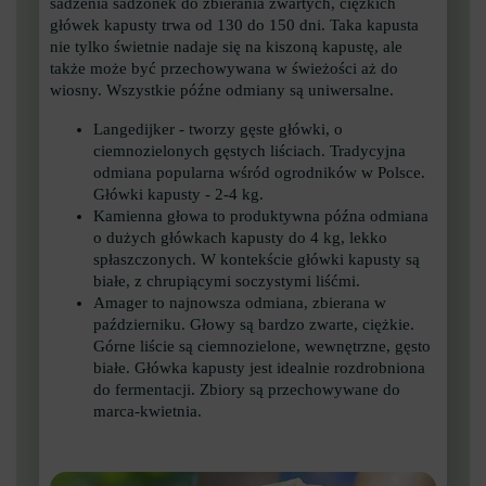
sadzenia sadzonek do zbierania zwartych, ciężkich
główek kapusty trwa od 130 do 150 dni. Taka kapusta
nie tylko świetnie nadaje się na kiszoną kapustę, ale
także może być przechowywana w świeżości aż do
wiosny. Wszystkie późne odmiany są uniwersalne.
Langedijker - tworzy gęste główki, o
ciemnozielonych gęstych liściach. Tradycyjna
odmiana popularna wśród ogrodników w Polsce.
Główki kapusty - 2-4 kg.
Kamienna głowa to produktywna późna odmiana
o dużych główkach kapusty do 4 kg, lekko
spłaszczonych. W kontekście główki kapusty są
białe, z chrupiącymi soczystymi liśćmi.
Amager to najnowsza odmiana, zbierana w
październiku. Głowy są bardzo zwarte, ciężkie.
Górne liście są ciemnozielone, wewnętrzne, gęsto
białe. Główka kapusty jest idealnie rozdrobniona
do fermentacji. Zbiory są przechowywane do
marca-kwietnia.