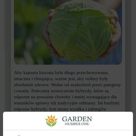
Aby kapusta kiszona była długo przechowywana,
smaczna i chrupiąca, ważne jest, aby rośliny były
absolutnie zdrowe. Wolne od uszkodzeń przez patogeny
i owady. Polecamy nowoczesne hybrydy, które są
odporne na poważne choroby i mniej wymagające dla
warunków uprawy niż tradycyjne odmiany. Im bardziej
odporne hybrydy, tym mniej wysiłku i zabiegów
będziesz potrzebować.
Według opinii czerwona kapusta również dobrze
fermentuje, w oryginalnych przepisach dodaje się