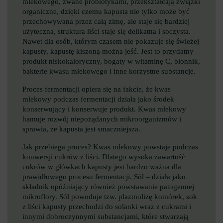
mlekowego, zwane probiotykami, przekształcają związki
organiczne, dzięki czemu kapusta nie tylko może być
przechowywana przez całą zimę, ale staje się bardziej
użyteczna, struktura liści staje się delikatna i soczysta.
Nawet dla osób, którym czasem nie pokazuje się świeżej
kapusty, kapustę kiszoną można jeść. Jest to przydatny
produkt niskokaloryczny, bogaty w witaminę C, błonnik,
bakterie kwasu mlekowego i inne korzystne substancje.
Proces fermentacji opiera się na fakcie, że kwas
mlekowy podczas fermentacji działa jako środek
konserwujący i konserwuje produkt. Kwas mlekowy
hamuje rozwój niepożądanych mikroorganizmów i
sprawia, że ​​kapusta jest smaczniejsza.
Jak przebiega proces? Kwas mlekowy powstaje podczas
konwersji cukrów z liści. Dlatego wysoka zawartość
cukrów w główkach kapusty jest bardzo ważna dla
prawidłowego procesu fermentacji. Sól – działa jako
składnik opóźniający również powstawanie patogennej
mikroflory. Sól powoduje tzw. plazmolizę komórek, sok
z liści kapusty przechodzi do solanki wraz z cukrami i
innymi dobroczynnymi substancjami, które stwarzają