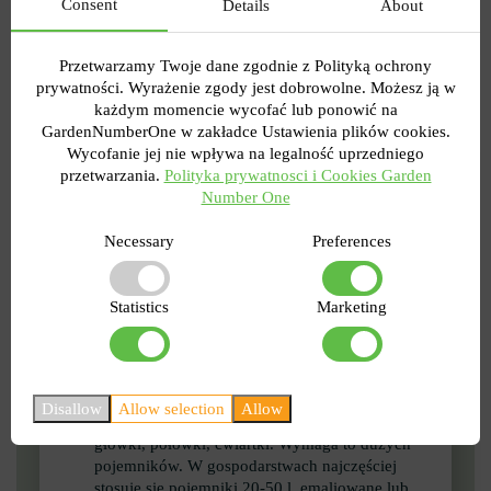
Consent
Details
About
ją do białej kapusty.
Przetwarzamy Twoje dane zgodnie z Polityką ochrony
prywatności. Wyrażenie zgody jest dobrowolne. Możesz ją w
każdym momencie wycofać lub ponowić na
GardenNumberOne w zakładce Ustawienia plików cookies.
Kiszona kapusta na zimę -
Wycofanie jej nie wpływa na legalność uprzedniego
przetwarzania.
Polityka prywatnosci i Cookies Garden
przepis na kiszenie kapusty i
Number One
proces gotowania
Necessary
Preferences
Sposoby na kiszoną kapustę – jest ich tak wiele, że
można się pogubić. Dlatego podajemy opis prostych
Statistics
Marketing
sposobów na domowe warunki, przepisy na klasyczną
kapustę kiszoną - pyszną, chrupiącą, soczystą.
Kapusta musi być świeża, bez uszkodzeń,
zgnilizny itp.
Disallow
Allow selection
Allow
Kapustę można również fermentować w całe
główki, połówki, ćwiartki. Wymaga to dużych
pojemników. W gospodarstwach najczęściej
stosuje się pojemniki 20-50 l, emaliowane lub