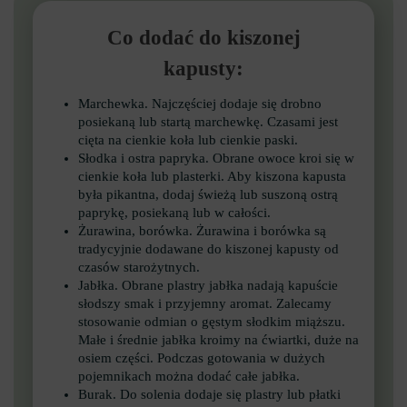
Co dodać do kiszonej
kapusty:
Marchewka. Najczęściej dodaje się drobno
posiekaną lub startą marchewkę. Czasami jest
cięta na cienkie koła lub cienkie paski.
Słodka i ostra papryka. Obrane owoce kroi się w
cienkie koła lub plasterki. Aby kiszona kapusta
była pikantna, dodaj świeżą lub suszoną ostrą
paprykę, posiekaną lub w całości.
Żurawina, borówka. Żurawina i borówka są
tradycyjnie dodawane do kiszonej kapusty od
czasów starożytnych.
Jabłka. Obrane plastry jabłka nadają kapuście
słodszy smak i przyjemny aromat. Zalecamy
stosowanie odmian o gęstym słodkim miąższu.
Małe i średnie jabłka kroimy na ćwiartki, duże na
osiem części. Podczas gotowania w dużych
pojemnikach można dodać całe jabłka.
Burak. Do solenia dodaje się plastry lub płatki