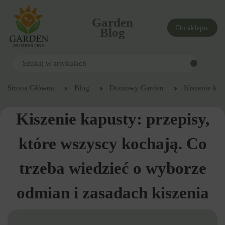
Garden
Do sklepu
Blog
Strona Główna
Blog
Domowy Garden
Kiszenie kap
Kiszenie kapusty: przepisy,
które wszyscy kochają. Co
trzeba wiedzieć o wyborze
odmian i zasadach kiszenia