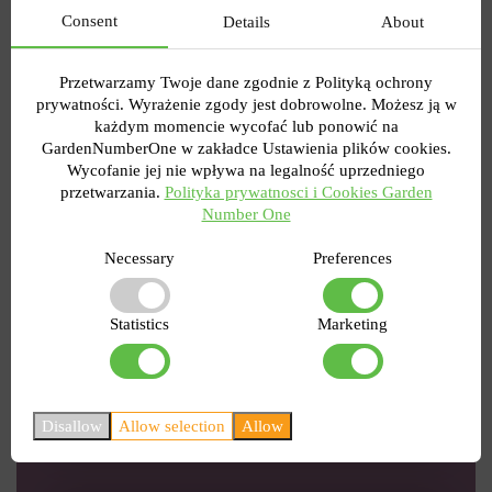
Co do organiki:
czym nawozić śliwy jesienią?
Consent
Details
About
Nie warto nadużywać nawozów organicznych,
ale umiarkowana dawka przefermentowanej
próchnicy przyniesie pozytywny efekt. Należy
Przetwarzamy Twoje dane zgodnie z Polityką ochrony
go zakopać w ziemi na niewielką głębokość - do
prywatności. Wyrażenie zgody jest dobrowolne. Możesz ją w
10-15 cm. Na graniczącym kręgu młodych liści
każdym momencie wycofać lub ponowić na
śliwki dosłownie 2-2,5 kg próchnicy. Na
GardenNumberOne w zakładce Ustawienia plików cookies.
dorosłym drzewie owocowym jest około 2 razy
Wycofanie jej nie wpływa na legalność uprzedniego
więcej. Weź pod uwagę ważny niuans, że zbyt
przetwarzania.
Polityka prywatnosci i Cookies Garden
kwaśna gleba jest niedopuszczalna dla śliwki,
Number One
więc kontroluj dawkę i na wszelki wypadek użyj
wapna. Zdarzają się sytuacje, w których trzeba
Necessary
Preferences
przesadzać śliwki jesienią właśnie z powodu
niewłaściwego miejsca z kwaśną glebą.
Ponieważ ta kultura źle reaguje na zmianę
Statistics
Marketing
lokalizacji, lepiej wszystko przemyśleć z
wyprzedzeniem.
Disallow
Allow selection
Allow