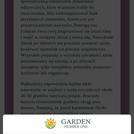
spowodowaną niedoborem składników
odżywczych, które wcześniej trafiły do
owocowania. Aby zrekompensować brak
przydatnych elementów, konieczne jest
przeprowadzenie nawozów. Pomogą one
kulturze owocowej zregenerować się przez zimę
i wejść w następny sezon z nową siłą. Nawożenie
śliwek po zbiorach nie powinno zawierać azotu,
ponieważ stymuluje on procesy wegetatywne.
Wszystkie preparaty o wysokiej zawartości azotu
pozostawiamy na wiosnę, a po zbiorach
stosujemy tylko kompleksy mineralne potasowo-
fosforowe lub organiczne.
Najbardziej odpowiednia będzie takie
nawożenie: w wiadrze z wodą rozcieńczyć około
40-50 gramów siarczanu potasu. Powstały
roztwór równomiernie podlewa okrąg pnia
drzewa. Pamiętaj, że przed karmieniem śliwki
jesienią najpierw rozluźniliśmy glebę i
podlaliśmy zwykłą wodą. Jedno wiadro
wystarczy.