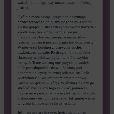
wskaźnikiem tego, czy można przycinać śliwę
jesienią.
Ogólnie rzecz biorąc, przycinanie wymaga
bezdeszczowego dnia, aby pogoda była sucha,
ale nie gorąca. Ostre i zdezynfekowane narzędzia
- podstawa, bez której niemożliwe jest
prawidłowe i bezpieczne przycinanie śliwy
jesienią. Schemat postępowania jest dość prosty.
W pierwszej kolejności usuwamy suche,
uszkodzone gałęzie. Po drugie - o około 30%
skracamy najdłuższe pędy i te, które szybko
rosną. Jeśli nie zostaną one przycięte, istnieje
duże prawdopodobieństwo, że zimą pod
naporem pokrywy śnieżnej odłamią się. Jeśli
wierzchołek śliwy jest nadmiernie pionowy
(rośnie wyłącznie w górę), to również należy go
skrócić. Nie należy tego żałować, ponieważ
owoce na wysokim szczycie i tak będą nieliczne,
a skrócone - jest to praktyczne. Tak mniej więcej
wygląda formowanie śliwek jesienią.
Jeśli jest to stare drzewo, lepiej nie obcinać