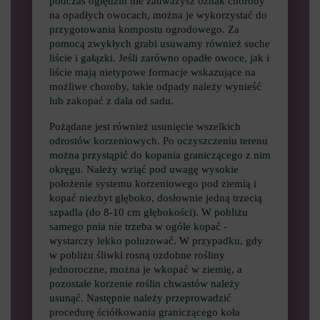
podczas oględzin nie zauważysz oznak choroby
na opadłych owocach, można je wykorzystać do
przygotowania kompostu ogrodowego. Za
pomocą zwykłych grabi usuwamy również suche
liście i gałązki. Jeśli zarówno opadłe owoce, jak i
liście mają nietypowe formacje wskazujące na
możliwe choroby, takie odpady należy wynieść
lub zakopać z dala od sadu.
Pożądane jest również usunięcie wszelkich
odrostów korzeniowych. Po oczyszczeniu terenu
można przystąpić do kopania graniczącego z nim
okręgu. Należy wziąć pod uwagę wysokie
położenie systemu korzeniowego pod ziemią i
kopać niezbyt głęboko, dosłownie jedną trzecią
szpadla (do 8-10 cm głębokości). W pobliżu
samego pnia nie trzeba w ogóle kopać -
wystarczy lekko poluzować. W przypadku, gdy
w pobliżu śliwki rosną ozdobne rośliny
jednoroczne, można je wkopać w ziemię, a
pozostałe korzenie roślin chwastów należy
usunąć. Następnie należy przeprowadzić
procedurę ściółkowania graniczącego koła